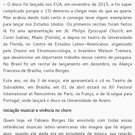
– O disco foi lançado nos EUA, em novembro de 2015, e foi super
complicado porque o CD demorou a chegar mais do que eu queria.
Mas acabou dando tudo certo e consegui levar alguns exemplares
para lançar nos Estados Unidos. Os primeiros recitais foram feitos
lá. Fiz uma apresentação em
St. Philips Episcopal Church
, em
Corel Gables, Miami (Florida), e depois no teatro da Universidade
da Florida, no Centro de Estudos Latino-Americanos, organizado
pelo Doutor em Etnomusiccologia, o brasileiro Welson Tremura,
que desenvolve um importante trabalho nesse centro de pesquisa.
No Brasil fiz um recital de lançamento em dezembro, na Aliança
Francesa de Brasília, conta Borges.
Este ano, no dia 3 de março, ele apresentará o cd no Teatro de
Sobradinho, em Brasília; em 01 de abril estará no XII Festival
International et Rencontres de Paris, na França, e de lá segue para
Portugal, onde lançará o disco na Universidade de Aveiro.
Iniciação musical e vivência no choro
Quem hoje vê Fabiano Borges tão envolvido com todas essas
referências musicais latino-americanas não imagina que há alguns
anos, quando ele ainda era um estudante de música, sua relação