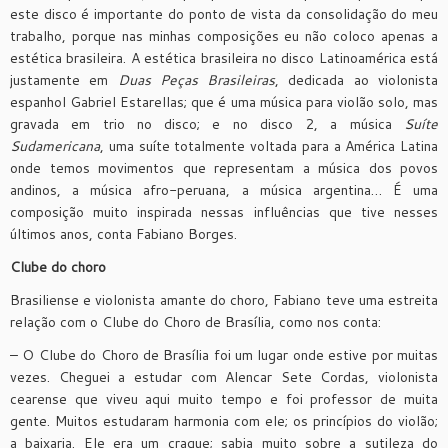
este disco é importante do ponto de vista da consolidação do meu
trabalho, porque nas minhas composições eu não coloco apenas a
estética brasileira. A estética brasileira no disco Latinoamérica está
justamente em
Duas Peças Brasileiras
, dedicada ao violonista
espanhol Gabriel Estarellas; que é uma música para violão solo, mas
gravada em trio no disco; e no disco 2, a música
Suíte
Sudamericana
, uma suíte totalmente voltada para a América Latina
onde temos movimentos que representam a música dos povos
andinos, a música afro-peruana, a música argentina… É uma
composição muito inspirada nessas influências que tive nesses
últimos anos, conta Fabiano Borges.
Clube do choro
Brasiliense e violonista amante do choro, Fabiano teve uma estreita
relação com o Clube do Choro de Brasília, como nos conta:
– O Clube do Choro de Brasília foi um lugar onde estive por muitas
vezes. Cheguei a estudar com Alencar Sete Cordas, violonista
cearense que viveu aqui muito tempo e foi professor de muita
gente. Muitos estudaram harmonia com ele; os princípios do violão;
a baixaria. Ele era um craque; sabia muito sobre a sutileza do