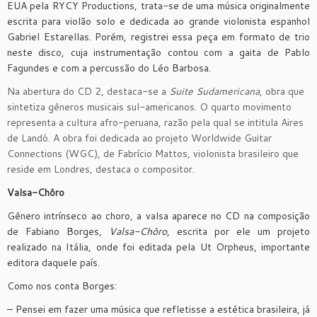
EUA pela RYCY Productions, trata-se de uma música originalmente
escrita para violão solo e dedicada ao grande violonista espanhol
Gabriel Estarellas. Porém, registrei essa peça em formato de trio
neste disco, cuja instrumentação contou com a gaita de Pablo
Fagundes e com a percussão do Léo Barbosa.
Na abertura do CD 2, destaca-se a
Suite Sudamericana
, obra que
sintetiza gêneros musicais sul-americanos. O quarto movimento
representa a cultura afro-peruana, razão pela qual se intitula Aires
de Landó. A obra foi dedicada ao projeto Worldwide Guitar
Connections (WGC), de Fabrício Mattos, violonista brasileiro que
reside em Londres, destaca o compositor.
Valsa-Chôro
Gênero intrínseco ao choro, a valsa aparece no CD na composição
de Fabiano Borges,
Valsa-Chôro
, escrita por ele um projeto
realizado na Itália, onde foi editada pela Ut Orpheus, importante
editora daquele país.
Como nos conta Borges:
– Pensei em fazer uma música que refletisse a estética brasileira, já