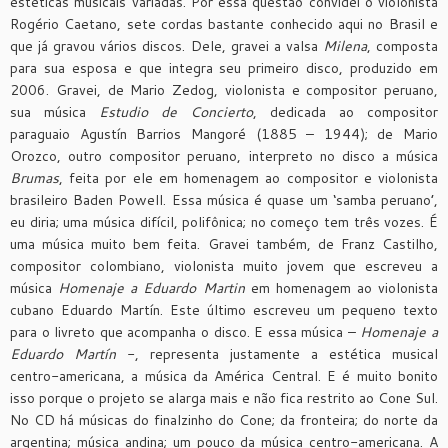
estéticas musicais variadas. Por essa questão convidei o violonista
Rogério Caetano, sete cordas bastante conhecido aqui no Brasil e
que já gravou vários discos. Dele, gravei a valsa
Milena
, composta
para sua esposa e que integra seu primeiro disco, produzido em
2006. Gravei, de Mario Zedog, violonista e compositor peruano,
sua música
Estudio de Concierto
, dedicada ao compositor
paraguaio Agustín Barrios Mangoré (1885 – 1944); de Mario
Orozco, outro compositor peruano, interpreto no disco a música
Brumas
, feita por ele em homenagem ao compositor e violonista
brasileiro Baden Powell. Essa música é quase um ‘samba peruano’,
eu diria; uma música difícil, polifônica; no começo tem três vozes. É
uma música muito bem feita. Gravei também, de Franz Castilho,
compositor colombiano, violonista muito jovem que escreveu a
música
Homenaje a Eduardo Martin
em homenagem ao violonista
cubano Eduardo Martín. Este último escreveu um pequeno texto
para o livreto que acompanha o disco. E essa música –
Homenaje a
Eduardo Martín
-, representa justamente a estética musical
centro-americana, a música da América Central. E é muito bonito
isso porque o projeto se alarga mais e não fica restrito ao Cone Sul.
No CD há músicas do finalzinho do Cone; da fronteira; do norte da
argentina; música andina; um pouco da música centro-americana. A