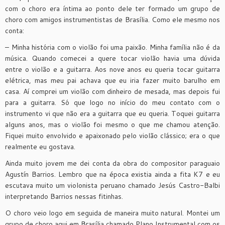
com o choro era íntima ao ponto dele ter formado um grupo de
choro com amigos instrumentistas de Brasília. Como ele mesmo nos
conta:
– Minha história com o violão foi uma paixão. Minha família não é da
música. Quando comecei a quere tocar violão havia uma dúvida
entre o violão e a guitarra. Aos nove anos eu queria tocar guitarra
elétrica, mas meu pai achava que eu iria fazer muito barulho em
casa. Aí comprei um violão com dinheiro de mesada, mas depois fui
para a guitarra. Só que logo no início do meu contato com o
instrumento vi que não era a guitarra que eu queria. Toquei guitarra
alguns anos, mas o violão foi mesmo o que me chamou atenção.
Fiquei muito envolvido e apaixonado pelo violão clássico; era o que
realmente eu gostava.
Ainda muito jovem me dei conta da obra do compositor paraguaio
Agustín Barrios. Lembro que na época existia ainda a fita K7 e eu
escutava muito um violonista peruano chamado Jesús Castro-Balbi
interpretando Barrios nessas fitinhas.
O choro veio logo em seguida de maneira muito natural. Montei um
grupo de choro aqui em Brasília chamado Plano Instrumental com os