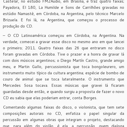
Castelar, no estúdio FM2Audio, em Brasília, e traz quatro faixas;
Payadora, El 180, La Humilde e Sons de Carrilhões gravadas no
estúdio Namastè, em Córdoba, na Argentina, pelo técnico Marcelo
Brizuela. E foi lá, na Argentina, que começou o processo de
produção do CD.
– O CD Latinoamérica começou em Córdoba, na Argentina. Na
verdade, comecei a gravar esse disco no mesmo ano em que lancei
o primeiro; 2011. Quatro faixas das 26 que entraram no disco
foram gravadas em Córdoba. Tive o prazer e a honra de gravar lá
com dois músicos argentinos; o Diego Martín Castro, grande amigo
meu, e Martin Gallo, percussionista que toca bongoleurero, um
instrumento muito típico da cultura argentina; espécie de bombo de
couro de animal que se toca lateralmente. O instrumento que
Mercedes Sosa tocava. Essas músicas que gravei lá ficaram
guardadas desde então, e quando surgiu a proposta de fazer o novo
CD eu sabia que elas poderiam entrar, conta Borges.
Comentando algumas faixas do disco, o violonista, que tem sete
composições autorais no CD, enfatiza o papel singular da
percussão em algumas obras que integram o projeto, destacando
que, para além do violão, é ela, a percussão, quem dialoga