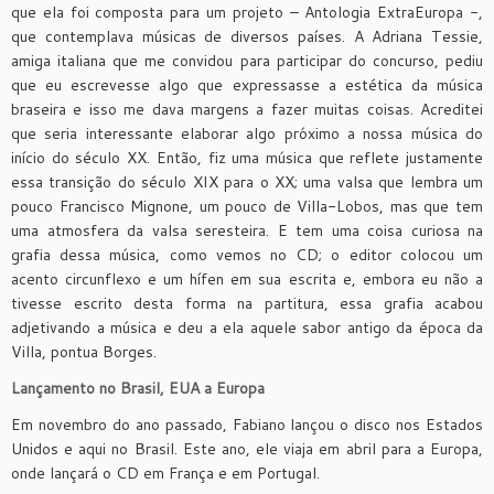
que ela foi composta para um projeto – Antologia ExtraEuropa -,
que contemplava músicas de diversos países. A Adriana Tessie,
amiga italiana que me convidou para participar do concurso, pediu
que eu escrevesse algo que expressasse a estética da música
braseira e isso me dava margens a fazer muitas coisas. Acreditei
que seria interessante elaborar algo próximo a nossa música do
início do século XX. Então, fiz uma música que reflete justamente
essa transição do século XIX para o XX; uma valsa que lembra um
pouco Francisco Mignone, um pouco de Villa-Lobos, mas que tem
uma atmosfera da valsa seresteira. E tem uma coisa curiosa na
grafia dessa música, como vemos no CD; o editor colocou um
acento circunflexo e um hífen em sua escrita e, embora eu não a
tivesse escrito desta forma na partitura, essa grafia acabou
adjetivando a música e deu a ela aquele sabor antigo da época da
Villa, pontua Borges.
Lançamento no Brasil, EUA a Europa
Em novembro do ano passado, Fabiano lançou o disco nos Estados
Unidos e aqui no Brasil. Este ano, ele viaja em abril para a Europa,
onde lançará o CD em França e em Portugal.