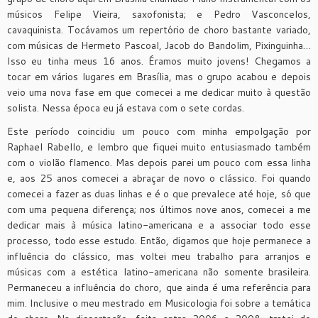
músicos Felipe Vieira, saxofonista; e Pedro Vasconcelos,
cavaquinista. Tocávamos um repertório de choro bastante variado,
com músicas de Hermeto Pascoal, Jacob do Bandolim, Pixinguinha…
Isso eu tinha meus 16 anos. Éramos muito jovens! Chegamos a
tocar em vários lugares em Brasília, mas o grupo acabou e depois
veio uma nova fase em que comecei a me dedicar muito à questão
solista. Nessa época eu já estava com o sete cordas.
Este período coincidiu um pouco com minha empolgação por
Raphael Rabello, e lembro que fiquei muito entusiasmado também
com o violão flamenco. Mas depois parei um pouco com essa linha
e, aos 25 anos comecei a abraçar de novo o clássico. Foi quando
comecei a fazer as duas linhas e é o que prevalece até hoje, só que
com uma pequena diferença; nos últimos nove anos, comecei a me
dedicar mais à música latino-americana e a associar todo esse
processo, todo esse estudo. Então, digamos que hoje permanece a
influência do clássico, mas voltei meu trabalho para arranjos e
músicas com a estética latino-americana não somente brasileira.
Permaneceu a influência do choro, que ainda é uma referência para
mim. Inclusive o meu mestrado em Musicologia foi sobre a temática