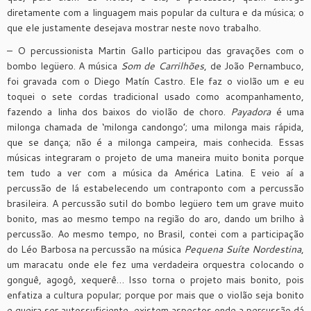
diretamente com a linguagem mais popular da cultura e da música; o
que ele justamente desejava mostrar neste novo trabalho.
– O percussionista Martin Gallo participou das gravações com o
bombo legüero. A música
Som de Carrilhões
, de João Pernambuco,
foi gravada com o Diego Matín Castro. Ele faz o violão um e eu
toquei o sete cordas tradicional usado como acompanhamento,
fazendo a linha dos baixos do violão de choro.
Payadora
é uma
milonga chamada de ‘milonga candongo’; uma milonga mais rápida,
que se dança; não é a milonga campeira, mais conhecida. Essas
músicas integraram o projeto de uma maneira muito bonita porque
tem tudo a ver com a música da América Latina. E veio aí a
percussão de lá estabelecendo um contraponto com a percussão
brasileira. A percussão sutil do bombo legüero tem um grave muito
bonito, mas ao mesmo tempo na região do aro, dando um brilho à
percussão. Ao mesmo tempo, no Brasil, contei com a participação
do Léo Barbosa na percussão na música
Pequena Suíte Nordestina
,
um maracatu onde ele fez uma verdadeira orquestra colocando o
gonguê, agogô, xequerê… Isso torna o projeto mais bonito, pois
enfatiza a cultura popular; porque por mais que o violão seja bonito
e queira ser autossuficiente, existem aspectos onde a percussão dá