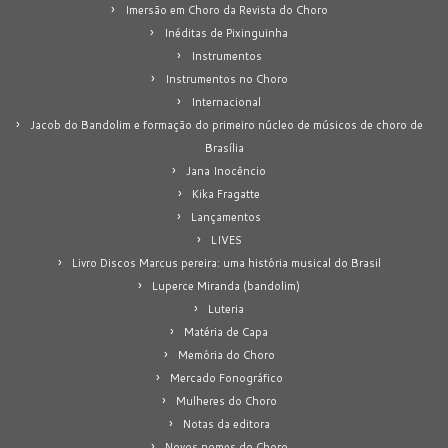
Imersão em Choro da Revista do Choro
Inéditas de Pixinguinha
Instrumentos
Instrumentos no Choro
Internacional
Jacob do Bandolim e formação do primeiro núcleo de músicos de choro de
Brasília
Jana Inocêncio
Kika Fragatte
Lançamentos
LIVES
Livro Discos Marcus pereira: uma história musical do Brasil
Luperce Miranda (bandolim)
Luteria
Matéria de Capa
Memória do Choro
Mercado Fonográfico
Mulheres do Choro
Notas da editora
Novos nomes do Choro