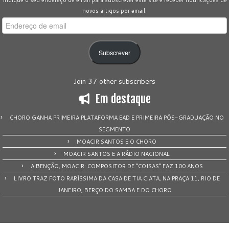
Indique o seu endereço de email para subscrever este site e receber notificações de
novos artigos por email.
Endereço
de
email
Subscrever
Join 37 other subscribers
Em destaque
CHORO GANHA PRIMEIRA PLATAFORMA EAD E PRIMEIRA PÓS-GRADUAÇÃO NO
SEGMENTO
MOACIR SANTOS E O CHORO
MOACIR SANTOS E A RÁDIO NACIONAL
A BENÇÃO, MOACIR: COMPOSITOR DE “COISAS” FAZ 100 ANOS
LIVRO TRAZ FOTO RARÍSSIMA DA CASA DE TIA CIATA, NA PRAÇA 11, RIO DE
JANEIRO, BERÇO DO SAMBA E DO CHORO