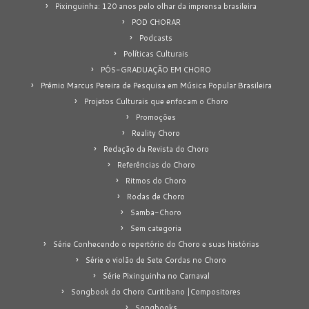
Pixinguinha: 120 anos pelo olhar da imprensa brasileira
POD CHORAR
Podcasts
Políticas Culturais
PÓS-GRADUAÇÃO EM CHORO
Prêmio Marcus Pereira de Pesquisa em Música Popular Brasileira
Projetos Culturais que enfocam o Choro
Promoções
Reality Choro
Redação da Revista do Choro
Referências do Choro
Ritmos do Choro
Rodas de Choro
Samba-Choro
Sem categoria
Série Conhecendo o repertório do Choro e suas histórias
Série o violão de Sete Cordas no Choro
Série Pixinguinha no Carnaval
Songbook do Choro Curitibano |Compositores
Songbooks