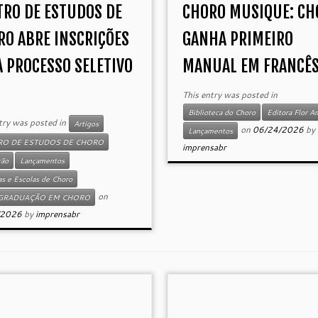
TRO DE ESTUDOS DE
CHORO MUSIQUE: CH
RO ABRE INSCRIÇÕES
GANHA PRIMEIRO
A PROCESSO SELETIVO
MANUAL EM FRANCÊ
This entry was posted in
Biblioteca do Choro
Editora Flor A
try was posted in
Artigos
on
06/24/2026
by
Lançamentos
RO DE ESTUDOS DE CHORO
imprensabr
ção
Lançamentos
as e Escolas de Choro
on
GRADUAÇÃO EM CHORO
/2026
by
imprensabr