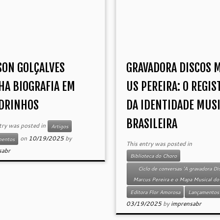
SON GOLÇALVES
GRAVADORA DISCOS 
HA BIOGRAFIA EM
US PEREIRA: O REGIS
DRINHOS
DA IDENTIDADE MUS
BRASILEIRA
try was posted in
Artigos
on
10/19/2025
by
mentos
This entry was posted in
sabr
Biblioteca do Choro
Ciclo de conversas 'A gravadora Di
Marcus Pereira e o Mapa Musical do 
Editora Flor Amorosa
Lançamentos
03/19/2025
by
imprensabr