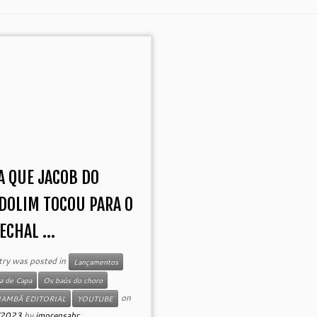
A QUE JACOB DO
DOLIM TOCOU PARA O
CHAL ...
try was posted in
Lançamentos
a de Capa
Os baús do choro
on
NAMBÁ EDITORIAL
YOUTUBE
/2023
by
imprensabr