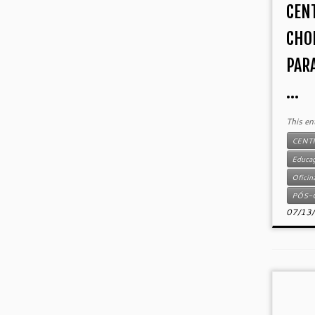
CEN
CHO
PAR
...
This en
CENT
Educa
Oficin
PÓS-
07/13