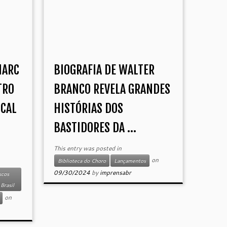
MARC
BIOGRAFIA DE WALTER
TRO
BRANCO REVELA GRANDES
ICAL
HISTÓRIAS DOS
BASTIDORES DA ...
This entry was posted in
on
Biblioteca do Choro
Lançamentos
09/30/2024
by
imprensabr
scos
Brasil
on