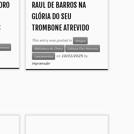
ORO
RAUL DE BARROS NA
GLÓRIA DO SEU
S
TROMBONE ATREVIDO
This entry was posted in
Artigos
morosa
Biblioteca do Choro
Editora Flor Amorosa
on
10/31/2025
by
Lançamentos
imprensabr