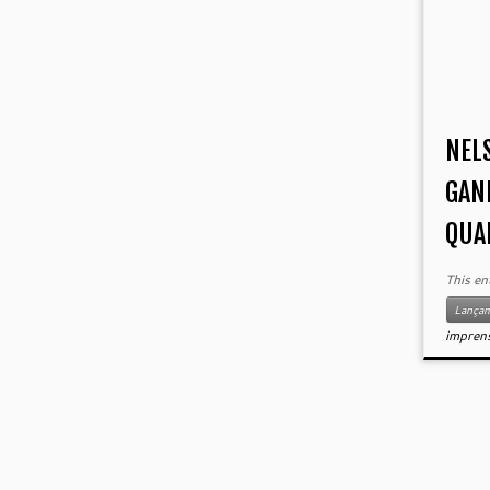
NEL
GAN
QUA
This en
Lança
impren