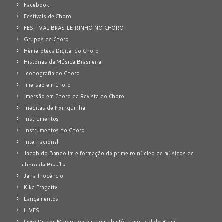
Facebook
Festivais de Choro
FESTIVAL BRASILEIRINHO NO CHORO
Grupos de Choro
Hemeroteca Digital do Choro
Histórias da Música Brasileira
Iconografia do Choro
Imersão em Choro
Imersão em Choro da Revista do Choro
Inéditas de Pixinguinha
Instrumentos
Instrumentos no Choro
Internacional
Jacob do Bandolim e formação do primeiro núcleo de músicos de
choro de Brasília
Jana Inocêncio
Kika Fragatte
Lançamentos
LIVES
Livro Discos Marcus pereira: uma história musical do Brasil