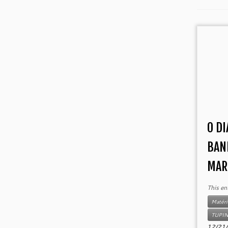
O DI
BAN
MARE
This en
Matéri
TUPI
12/21