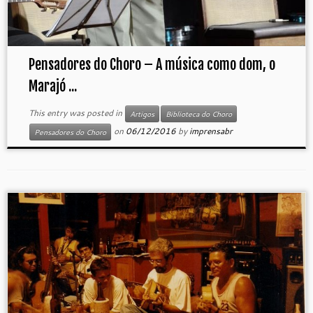
Pensadores do Choro – A música como dom, o
Marajó ...
This entry was posted in
Artigos
Biblioteca do Choro
on
06/12/2016
by
imprensabr
Pensadores do Choro