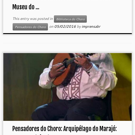
Museu do ...
This entry was posted in
Biblioteca do Choro
on
05/02/2016
by
imprensabr
Pensadores do Choro
Pensadores do Choro: Arquipélago do Marajó: