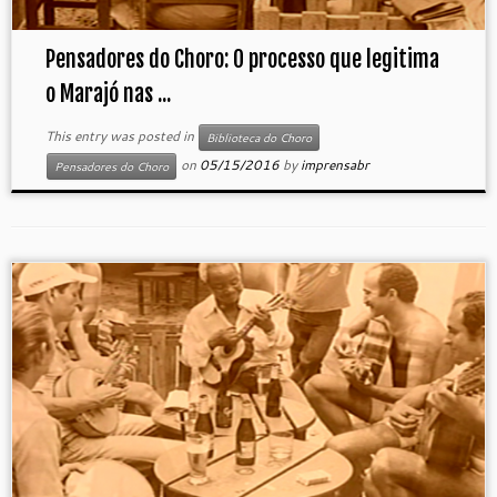
Pensadores do Choro: O processo que legitima
o Marajó nas ...
This entry was posted in
Biblioteca do Choro
on
05/15/2016
by
imprensabr
Pensadores do Choro