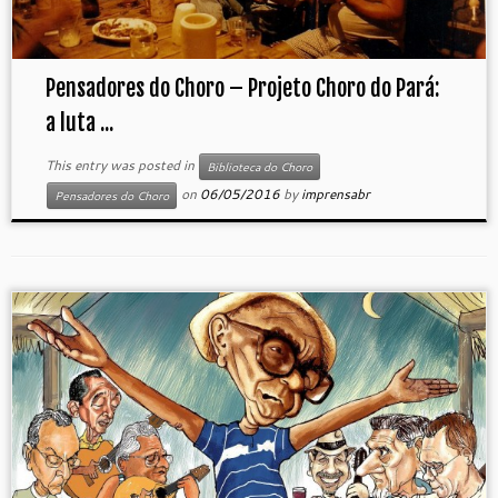
Pensadores do Choro – Projeto Choro do Pará:
a luta ...
This entry was posted in
Biblioteca do Choro
on
06/05/2016
by
imprensabr
Pensadores do Choro