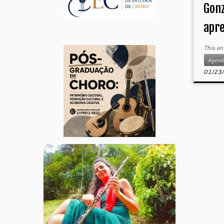
Gonz
apr
This en
Agend
01/23