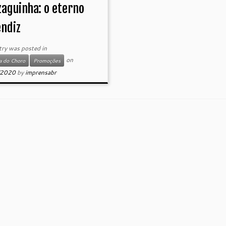
aguinha: o eterno
endiz
try was posted in
on
a do Choro
Promoções
/2020
by
imprensabr