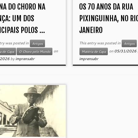
ENA DO CHORO NA
OS 70 ANOS DA RUA
NÇA: UM DOS
PIXINGUINHA, NO RI
CIPAIS POLOS ...
JANEIRO
try was posted in
This entry was posted in
Artigos
Artigos
on
on
05/31/2026
a de Capa
O Choro pelo Mundo
Matéria de Capa
/2026
by
imprensabr
imprensabr