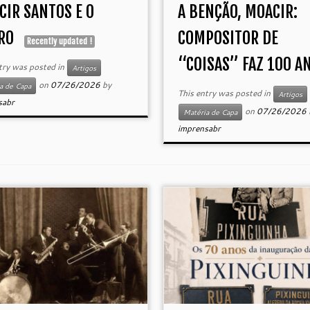
CIR SANTOS E O
A BENÇÃO, MOACIR:
RO
COMPOSITOR DE
Recently updated !
“COISAS” FAZ 100 A
try was posted in
Artigos
on
07/26/2026
by
a de Capa
This entry was posted in
Artigos
sabr
on
07/26/2026
Matéria de Capa
imprensabr