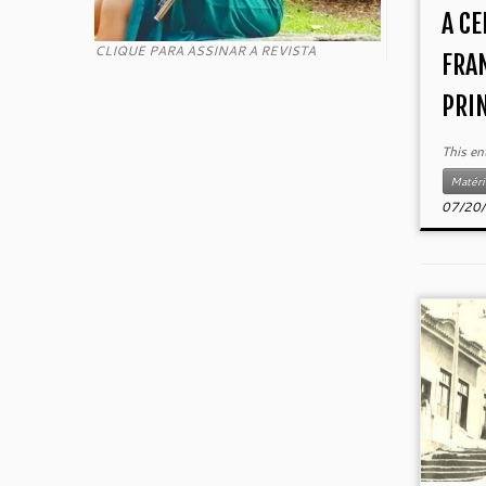
A C
CLIQUE PARA ASSINAR A REVISTA
FRA
PRIN
This en
Matéri
07/20