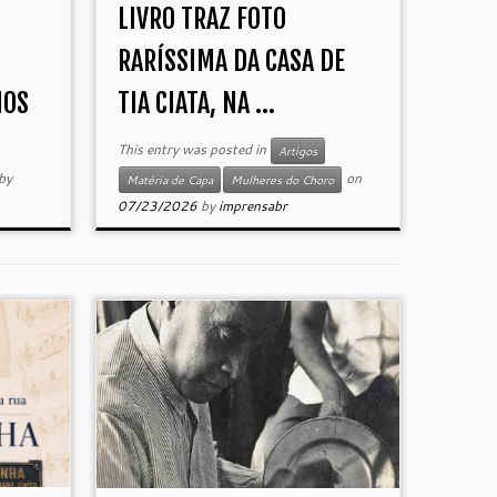
LIVRO TRAZ FOTO
RARÍSSIMA DA CASA DE
NOS
TIA CIATA, NA ...
This entry was posted in
Artigos
by
on
Matéria de Capa
Mulheres do Choro
07/23/2026
by
imprensabr