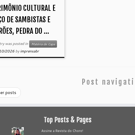
RIMÔNIO CULTURAL E
ÇO DE SAMBISTAS E
ÕES, PEDRA DO ...
try was posted in
Matéria de Capa
10/2026
by
imprensabr
Post navigat
er posts
Top Posts & Pages
Assine a Revista do Choro!