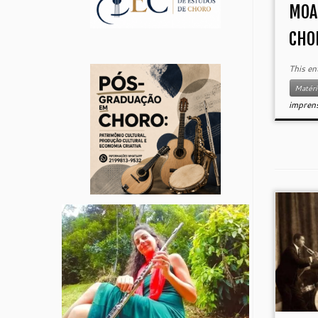
MOA
CHO
This en
Matéri
impren