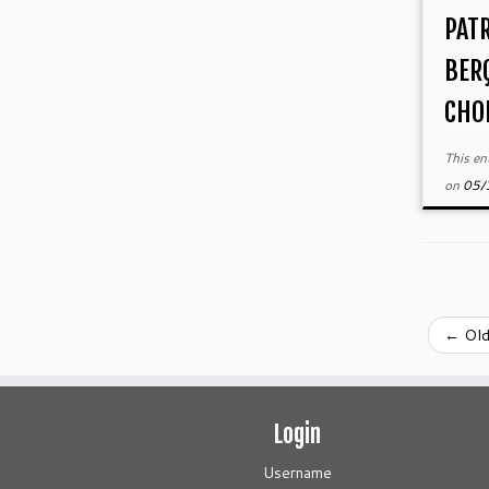
PAT
BER
CHOR
This en
on
05/
←
Old
Login
Username