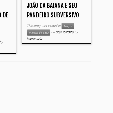
JOÃO DA BAIANA E SEU
O DE
PANDEIRO SUBVERSIVO
This entry was posted in
Artigos
on
05/17/2026
by
Matéria de Capa
imprensabr
by