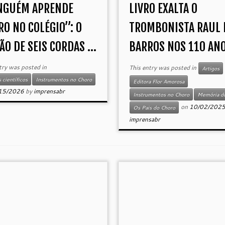
NGUÉM APRENDE
LIVRO EXALTA O
O NO COLÉGIO”: O
TROMBONISTA RAUL 
ÃO DE SEIS CORDAS ...
BARROS NOS 110 ANOS
try was posted in
This entry was posted in
Artigos
 científicos
Instrumentos no Choro
Editora Flor Amorosa
15/2026
by
imprensabr
Instrumentos no Choro
Memória d
on
10/02/202
Os Pais do Choro
imprensabr