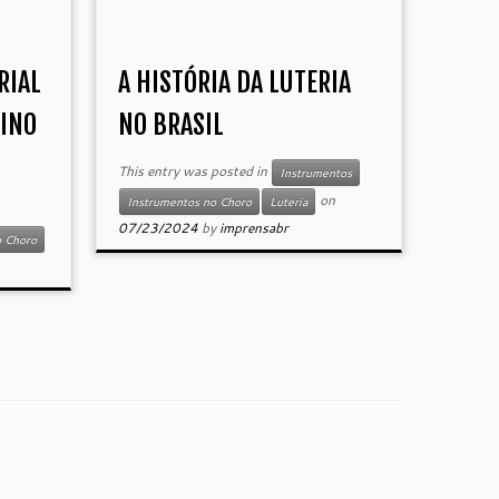
RIAL
A HISTÓRIA DA LUTERIA
SINO
NO BRASIL
This entry was posted in
Instrumentos
on
Instrumentos no Choro
Luteria
07/23/2024
by
imprensabr
o Choro