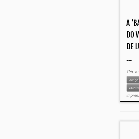
A ‘B
DO 
DE L
...
This en
Artigos
Matéri
impren