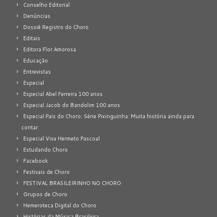
Conselho Editorial
Denúncias
Dossiê Registro do Choro
Editais
Editora Flor Amorosa
Educação
Entrevistas
Especial
Especial Abel Ferreira 100 anos
Especial Jacob do Bandolim 100 anos
Especial Pais do Choro: Série Pixinguinha: Muita história ainda para
contar
Especial Viva Hermeto Pascoal
Estudando Choro
Facebook
Festivais de Choro
FESTIVAL BRASILEIRINHO NO CHORO
Grupos de Choro
Hemeroteca Digital do Choro
Histórias da Música Brasileira