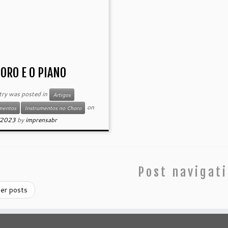
ORO E O PIANO
try was posted in
Artigos
on
mentos
Instrumentos no Choro
/2023
by
imprensabr
Post navigat
er posts