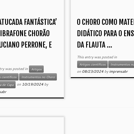
ATUCADA FANTÁSTICA’
O CHORO COMO MATE
VIBRAFONE CHORÃO
DIDÁTICO PARA O EN
UCIANO PERRONE, E
DA FLAUTA ...
This entry was posted in
Artigos científicos
Instrumentos n
try was posted in
Artigos
on
08/23/2024
by
imprensabr
 científicos
Instrumentos no Choro
on
10/19/2024
by
a de Capa
sabr