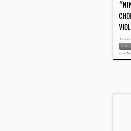
“NI
CHOR
VIOL
This en
Artigos
on
06/