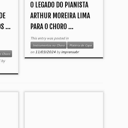
O LEGADO DO PIANISTA
DE
ARTHUR MOREIRA LIMA
 ...
PARA O CHORO ...
This entry was posted in
Instrumentos no Choro
Matéria de Capa
on
11/03/2024
by
imprensabr
o Choro
5
by