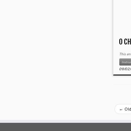
O CH
This en
Instru
09/02
←
Old