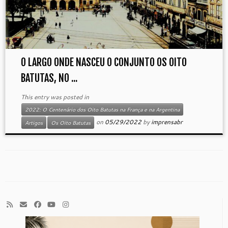
O LARGO ONDE NASCEU O CONJUNTO OS OITO
BATUTAS, NO ...
This entry was posted in
2022: O Centenário dos Oito Batutas na França e na Argentina
on
05/29/2022
by
imprensabr
Artigos
Os Oito Batutas