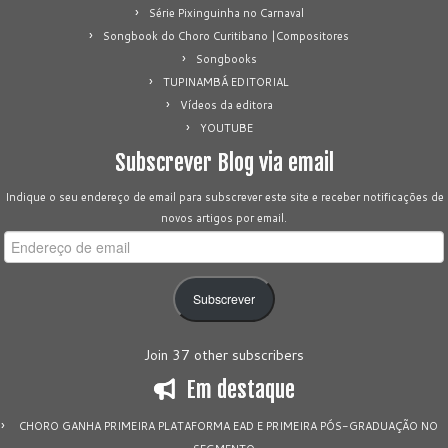
Série Pixinguinha no Carnaval
Songbook do Choro Curitibano |Compositores
Songbooks
TUPINAMBÁ EDITORIAL
Vídeos da editora
YOUTUBE
Subscrever Blog via email
Indique o seu endereço de email para subscrever este site e receber notificações de
novos artigos por email.
Endereço
de
email
Subscrever
Join 37 other subscribers
Em destaque
CHORO GANHA PRIMEIRA PLATAFORMA EAD E PRIMEIRA PÓS-GRADUAÇÃO NO