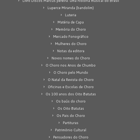
Livro Discos Marcus pereira: uma história musical do Brasil
Luperce Miranda (bandolim)
Luteria
Matéria de Capa
Memória do Choro
Mercado Fonográfico
Mulheres do Choro
Notas da editora
Novos nomes do Choro
O Choro nos Anos de Chumbo
O Choro pelo Mundo
O Natal da Revista do Choro
Oficinas e Escolas de Choro
Os 100 anos dos Oito Batutas
Os baús do choro
Os Oito Batutas
Os Pais do Choro
Partituras
Patrimônio Cultural
Pensadores do Choro