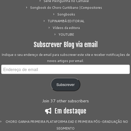
Série Pixinguinha no Carnaval
Songbook do Choro Curitibano |Compositores
Songbooks
TUPINAMBÁ EDITORIAL
Vídeos da editora
YOUTUBE
Subscrever Blog via email
Indique o seu endereço de email para subscrever este site e receber notificações de
novos artigos por email.
Endereço
de
email
Subscrever
Join 37 other subscribers
Em destaque
CHORO GANHA PRIMEIRA PLATAFORMA EAD E PRIMEIRA PÓS-GRADUAÇÃO NO
SEGMENTO