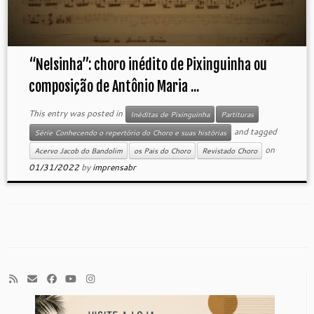
“Nelsinha”: choro inédito de Pixinguinha ou
composição de Antônio Maria ...
This entry was posted in
Inéditas de Pixinguinha
Partituras
and tagged
Série Conhecendo o repertório do Choro e suas histórias
on
Acervo Jacob do Bandolim
os Pais do Choro
Revistado Choro
01/31/2022
by
imprensabr