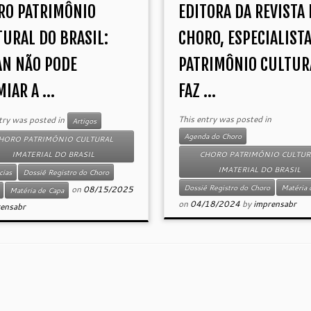
RO PATRIMÔNIO
EDITORA DA REVISTA
TURAL DO BRASIL:
CHORO, ESPECIALIST
AN NÃO PODE
PATRIMÔNIO CULTUR
IAR A ...
FAZ ...
This entry was posted in
try was posted in
Artigos
Agenda do Choro
HORO PATRIMÔNIO CULTURAL
IMATERIAL DO BRASIL
CHORO PATRIMÔNIO CULTUR
IMATERIAL DO BRASIL
cias
Dossiê Registro do Choro
Dossiê Registro do Choro
Matéria 
on
08/15/2025
Matéria de Capa
on
04/18/2024
by
imprensabr
ensabr