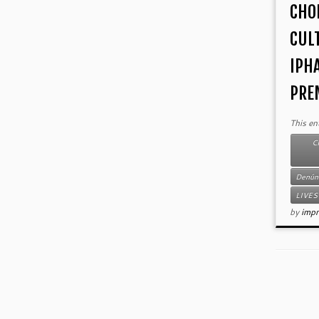
CHO
CUL
IPH
PREM
This en
C
Denún
LIVES
by
impr