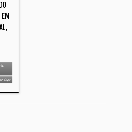
 DO
A EM
AL,
AL
de Capa