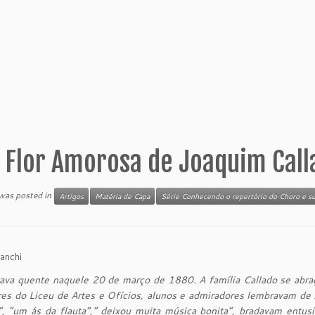
 Flor Amorosa de Joaquim Call
 was posted in
Artigos
Matéria de Capa
Série Conhecendo o repertório do Choro e su
anchi
tava quente naquele 20 de março de 1880. A família Callado se abra
es do Liceu de Artes e Ofícios, alunos e admiradores lembravam de s
”, “um ás da flauta”,” deixou muita música bonita”, bradavam entu