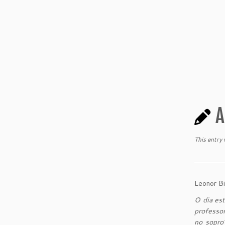
A
This entry
Leonor Bi
O dia es
professor
no sopro