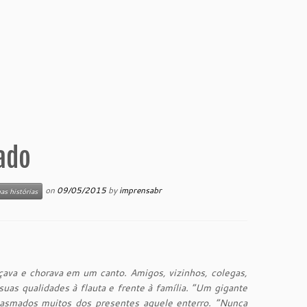
ado
on
09/05/2015
by
imprensabr
as histórias
çava e chorava em um canto. Amigos, vizinhos, colegas,
uas qualidades à flauta e frente à família. “Um gigante
siasmados muitos dos presentes aquele enterro. “Nunca