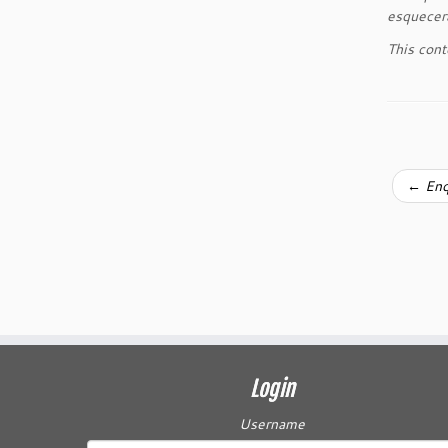
esquecerã
This cont
←
Enq
Login
Username