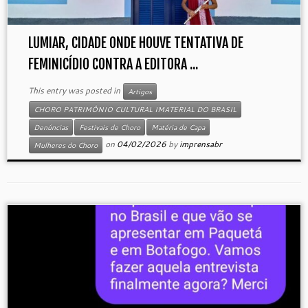
LUMIAR, CIDADE ONDE HOUVE TENTATIVA DE
FEMINICÍDIO CONTRA A EDITORA ...
This entry was posted in
Artigos
CHORO PATRIMÔNIO CULTURAL IMATERIAL DO BRASIL
Denúncias
Festivais de Choro
Matéria de Capa
on
04/02/2026
by
imprensabr
Mulheres do Choro