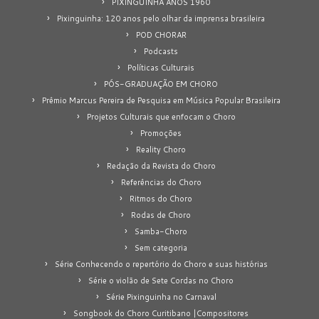
PIXINGUINHA ANOS 1960
Pixinguinha: 120 anos pelo olhar da imprensa brasileira
POD CHORAR
Podcasts
Políticas Culturais
PÓS-GRADUAÇÃO EM CHORO
Prêmio Marcus Pereira de Pesquisa em Música Popular Brasileira
Projetos Culturais que enfocam o Choro
Promoções
Reality Choro
Redação da Revista do Choro
Referências do Choro
Ritmos do Choro
Rodas de Choro
Samba-Choro
Sem categoria
Série Conhecendo o repertório do Choro e suas histórias
Série o violão de Sete Cordas no Choro
Série Pixinguinha no Carnaval
Songbook do Choro Curitibano |Compositores