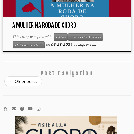
A MULHER NA RODA DE CHORO
This entry was posted in
Editais
Editora Flor Amorosa
on
05/23/2024
by
imprensabr
Mulheres do Choro
Post navigation
←
Older posts