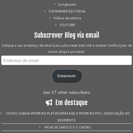
Songbooks
TUPINAMBÁ EDITORIAL
Vídeos da editora
YOUTUBE
Subscrever Blog via email
Indique o seu endereço de email para subscrever este site e receber notificações de
novos artigos por email.
Endereço
de
email
Subscrever
Join 37 other subscribers
Em destaque
CHORO GANHA PRIMEIRA PLATAFORMA EAD E PRIMEIRA PÓS-GRADUAÇÃO NO
SEGMENTO
MOACIR SANTOS E O CHORO