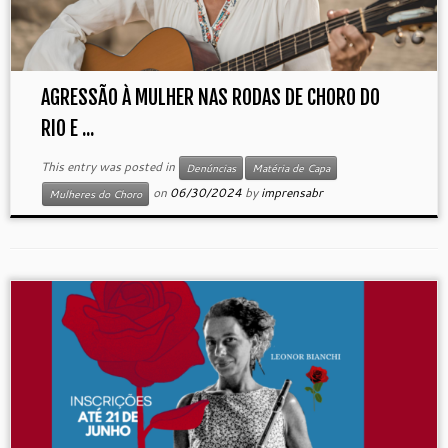
AGRESSÃO À MULHER NAS RODAS DE CHORO DO
RIO E ...
This entry was posted in
Denúncias
Matéria de Capa
on
06/30/2024
by
imprensabr
Mulheres do Choro