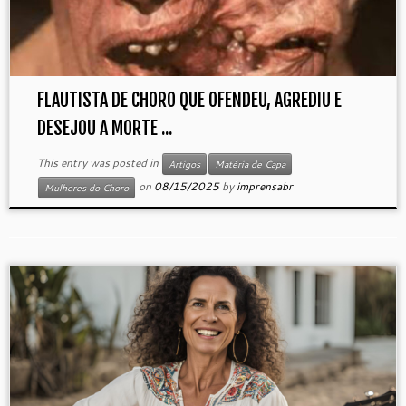
FLAUTISTA DE CHORO QUE OFENDEU, AGREDIU E
DESEJOU A MORTE ...
This entry was posted in
Artigos
Matéria de Capa
on
08/15/2025
by
imprensabr
Mulheres do Choro