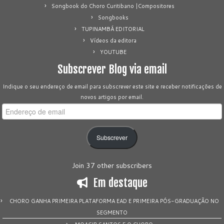
Songbook do Choro Curitibano |Compositores
Songbooks
TUPINAMBÁ EDITORIAL
Vídeos da editora
YOUTUBE
Subscrever Blog via email
Indique o seu endereço de email para subscrever este site e receber notificações de
novos artigos por email.
Endereço
de
email
Subscrever
Join 37 other subscribers
Em destaque
CHORO GANHA PRIMEIRA PLATAFORMA EAD E PRIMEIRA PÓS-GRADUAÇÃO NO
SEGMENTO