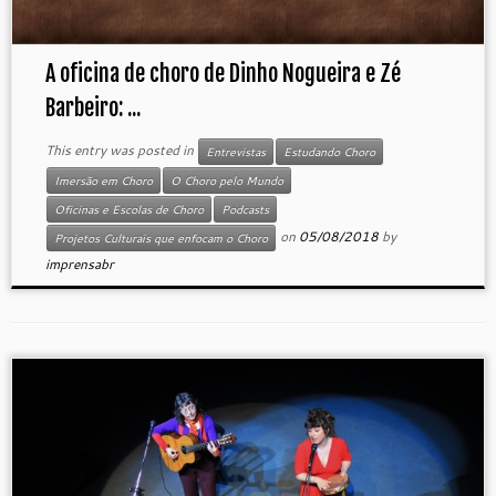
A oficina de choro de Dinho Nogueira e Zé
Barbeiro: ...
This entry was posted in
Entrevistas
Estudando Choro
Imersão em Choro
O Choro pelo Mundo
Oficinas e Escolas de Choro
Podcasts
on
05/08/2018
by
Projetos Culturais que enfocam o Choro
imprensabr