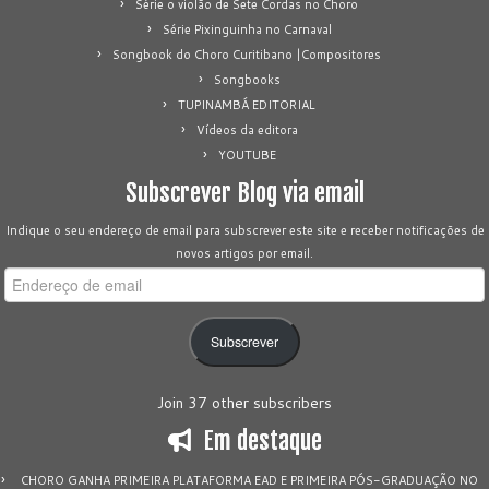
Série o violão de Sete Cordas no Choro
Série Pixinguinha no Carnaval
Songbook do Choro Curitibano |Compositores
Songbooks
TUPINAMBÁ EDITORIAL
Vídeos da editora
YOUTUBE
Subscrever Blog via email
Indique o seu endereço de email para subscrever este site e receber notificações de
novos artigos por email.
Endereço
de
email
Subscrever
Join 37 other subscribers
Em destaque
CHORO GANHA PRIMEIRA PLATAFORMA EAD E PRIMEIRA PÓS-GRADUAÇÃO NO