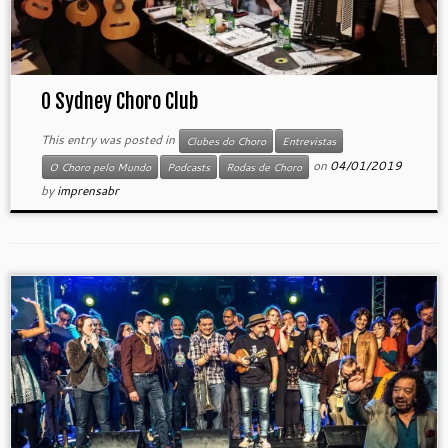
O Sydney Choro Club
This entry was posted in
Clubes do Choro
Entrevistas
on
04/01/2019
O Choro pelo Mundo
Podcasts
Rodas de Choro
by
imprensabr