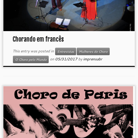
Chorando em francês
This entry was posted in
Entrevistas
Mulheres do Choro
on
05/31/2017
by
imprensabr
O Choro pelo Mundo