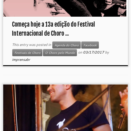
Começa hoje a 13a edição do Festival
Internacional de Choro ...
This entry was posted in
Agenda do Choro
Facebook
on
03/17/2017
by
Festivais de Choro
O Choro pelo Mundo
imprensabr