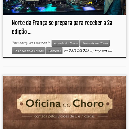
Norte da França se prepara para receber a 2a
edição ...
This entry was posted in
Agenda do Choro
Festivais de Choro
on
03/11/2019
by
imprensabr
O Choro pelo Mundo
Podcasts