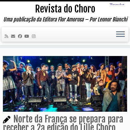
Skip
Revista do Choro
to
content
Uma publicação da Editora Flor Amorosa – Por Leonor Bianchi
Norte da França se prepara para
receber a 2a edição do Lille Choro