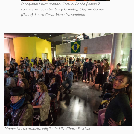
O regional Murmurando: Samuel Rocha (violão 7
cordas), Giltácio Santos (clarinete), Cleyton Gomes
(flauta), Lauro Cesar Viana (cavaquinho)
Momentos da primeira edição do Lille Choro Festival