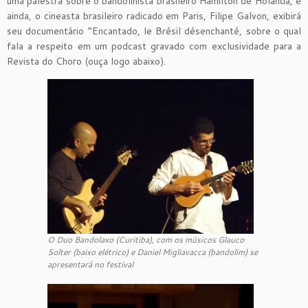
uma palestra sobre o bandolinista brasileiro Hamilton de Holanda, e
ainda, o cineasta brasileiro radicado em Paris, Filipe Galvon, exibirá
seu documentário “Encantado, le Brésil désenchanté, sobre o qual
fala a respeito em um podcast gravado com exclusividade para a
Revista do Choro (ouça logo abaixo).
O Duo Bandolaxo (Curitiba), com os músicos Glauco
Solter (baixo elétrico) e Daniel Migliavacca (bandolim) se
apresentará no festival