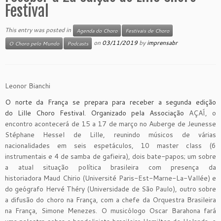
Festival
This entry was posted in
Agenda do Choro
Festivais de Choro
on
03/11/2019
by
imprensabr
O Choro pelo Mundo
Podcasts
Leonor Bianchi
O norte da França se prepara para receber a segunda edição
do Lille Choro Festival. Organizado pela Associação
AÇAÍ, o
encontro acontecerá de 15 a 17 de março no Auberge de Jeunesse
Stéphane Hessel de Lille, reunindo músicos de várias
nacionalidades em seis espetáculos, 10 master class (6
instrumentais e 4 de samba de gafieira), dois bate-papos; um sobre
a atual situação política brasileira com presença da
historiadora Maud Chirio (Université Paris-Est-Marne-La-Vallée) e
do geógrafo Hervé Théry (Universidade de São Paulo), outro sobre
a difusão do choro na França, com a chefe da Orquestra Brasileira
na França, Simone Menezes. O musicólogo Oscar Barahona fará