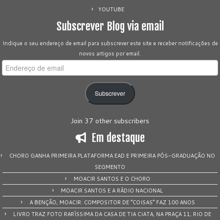
YOUTUBE
Subscrever Blog via email
Indique o seu endereço de email para subscrever este site e receber notificações de
novos artigos por email.
Endereço
de
email
Subscrever
Join 37 other subscribers
Em destaque
CHORO GANHA PRIMEIRA PLATAFORMA EAD E PRIMEIRA PÓS-GRADUAÇÃO NO
SEGMENTO
MOACIR SANTOS E O CHORO
MOACIR SANTOS E A RÁDIO NACIONAL
A BENÇÃO, MOACIR: COMPOSITOR DE “COISAS” FAZ 100 ANOS
LIVRO TRAZ FOTO RARÍSSIMA DA CASA DE TIA CIATA, NA PRAÇA 11, RIO DE