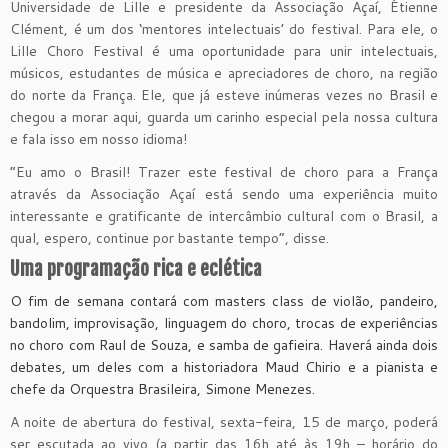
Universidade de Lille e presidente da Associação Açaí, Étienne
Clément, é um dos ‘mentores intelectuais’ do festival. Para ele, o
Lille Choro Festival é uma oportunidade para unir intelectuais,
músicos, estudantes de música e apreciadores de choro, na região
do norte da França. Ele, que já esteve inúmeras vezes no Brasil e
chegou a morar aqui, guarda um carinho especial pela nossa cultura
e fala isso em nosso idioma!
“Eu amo o Brasil! Trazer este festival de choro para a França
através da Associação Açaí está sendo uma experiência muito
interessante e gratificante de intercâmbio cultural com o Brasil, a
qual, espero, continue por bastante tempo”, disse.
Uma programação rica e eclética
O fim de semana contará com masters class de violão, pandeiro,
bandolim, improvisação, linguagem do choro, trocas de experiências
no choro com Raul de Souza, e samba de gafieira. Haverá ainda dois
debates, um deles com a historiadora Maud Chirio e a pianista e
chefe da Orquestra Brasileira, Simone Menezes.
A noite de abertura do festival, sexta-feira, 15 de março, poderá
ser escutada ao vivo (a partir das 16h até às 19h – horário do