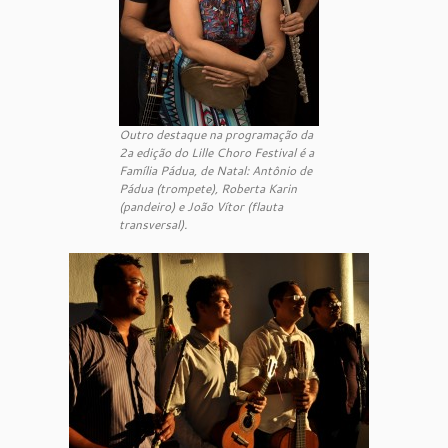
Outro destaque na programação da
2a edição do Lille Choro Festival é a
Família Pádua, de Natal: Antônio de
Pádua (trompete), Roberta Karin
(pandeiro) e João Vítor (flauta
transversal).