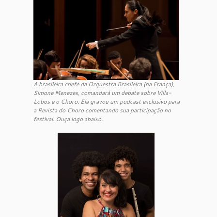
A brasileira chefe da Orquestra Brasileira (na França),
Simone Menezes, comandará um debate sobre Villa-
Lobos e o Choro. Ela gravou um podcast exclusivo para
a Revista do Choro comentando sua participação no
festival. Ouça logo abaixo.