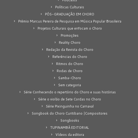
Políticas Culturais
PÓS-GRADUAÇÃO EM CHORO
Prêmio Marcus Pereira de Pesquisa em Música Popular Brasileira
Projetos Culturais que enfocam o Choro
Promoções
Reality Choro
Redação da Revista do Choro
Referências do Choro
Ritmos do Choro
Rodas de Choro
Samba-Choro
Sem categoria
Série Conhecendo o repertório do Choro e suas histórias
Série o violão de Sete Cordas no Choro
Série Pixinguinha no Carnaval
Songbook do Choro Curitibano |Compositores
Songbooks
TUPINAMBÁ EDITORIAL
Vídeos da editora