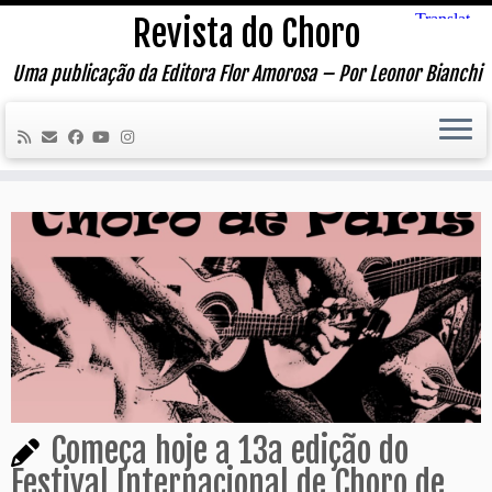
Skip
Revista do Choro
to
content
Uma publicação da Editora Flor Amorosa – Por Leonor Bianchi
Começa hoje a 13a edição do
Festival Internacional de Choro de