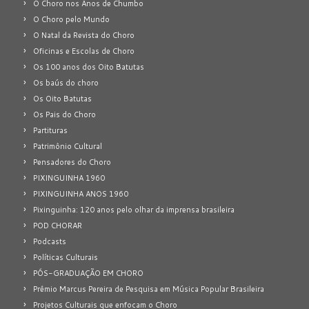
O Choro nos Anos de Chumbo
O Choro pelo Mundo
O Natal da Revista do Choro
Oficinas e Escolas de Choro
Os 100 anos dos Oito Batutas
Os baús do choro
Os Oito Batutas
Os Pais do Choro
Partituras
Patrimônio Cultural
Pensadores do Choro
PIXINGUINHA 1960
PIXINGUINHA ANOS 1960
Pixinguinha: 120 anos pelo olhar da imprensa brasileira
POD CHORAR
Podcasts
Políticas Culturais
PÓS-GRADUAÇÃO EM CHORO
Prêmio Marcus Pereira de Pesquisa em Música Popular Brasileira
Projetos Culturais que enfocam o Choro