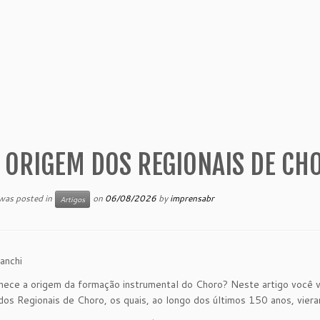
 ORIGEM DOS REGIONAIS DE CH
 was posted in
on
06/08/2026
by
imprensabr
Artigos
anchi
ece a origem da formação instrumental do Choro? Neste artigo você va
os Regionais de Choro, os quais, ao longo dos últimos 150 anos, vier