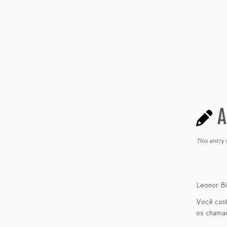
A
This entry
Leonor Bi
Você conh
os chamad