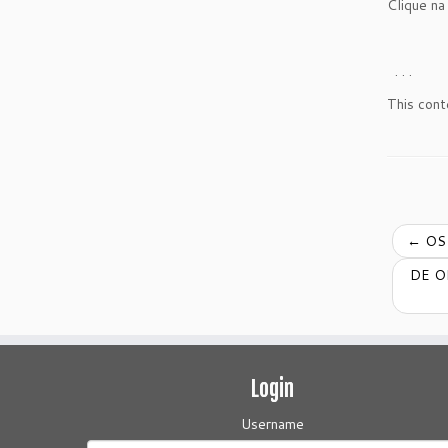
Clique na
. . .
This cont
←
OS 
DE O
Login
Username