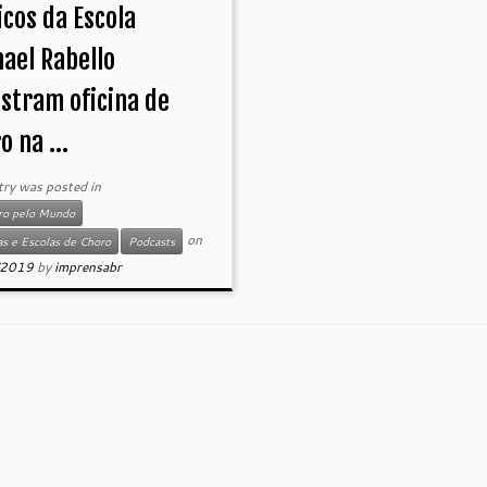
cos da Escola
ael Rabello
stram oficina de
o na ...
try was posted in
ro pelo Mundo
on
as e Escolas de Choro
Podcasts
/2019
by
imprensabr