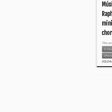
Músi
Raph
mini
chor
This en
O Cho
Oficin
05/24