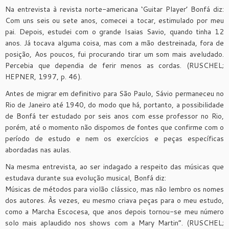
Na entrevista à revista norte-americana ‘Guitar Player’ Bonfá diz:
Com uns seis ou sete anos, comecei a tocar, estimulado por meu
pai. Depois, estudei com o grande Isaias Savio, quando tinha 12
anos. Já tocava alguma coisa, mas com a mão destreinada, fora de
posição, Aos poucos, fui procurando tirar um som mais aveludado.
Percebia que dependia de ferir menos as cordas. (RUSCHEL;
HEPNER, 1997, p. 46).
Antes de migrar em definitivo para São Paulo, Sávio permaneceu no
Rio de Janeiro até 1940, do modo que há, portanto, a possibilidade
de Bonfá ter estudado por seis anos com esse professor no Rio,
porém, até o momento não dispomos de fontes que confirme com o
período de estudo e nem os exercícios e peças específicas
abordadas nas aulas.
Na mesma entrevista, ao ser indagado a respeito das músicas que
estudava durante sua evolução musical, Bonfá diz:
Músicas de métodos para violão clássico, mas não lembro os nomes
dos autores. Às vezes, eu mesmo criava peças para o meu estudo,
como a Marcha Escocesa, que anos depois tornou-se meu número
solo mais aplaudido nos shows com a Mary Martin”. (RUSCHEL;