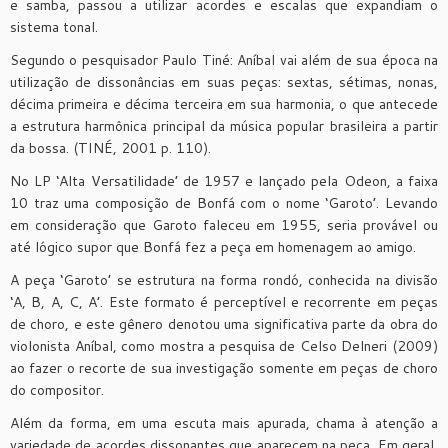
e samba, passou a utilizar acordes e escalas que expandiam o
sistema tonal.
Segundo o pesquisador Paulo Tiné: Aníbal vai além de sua época na
utilização de dissonâncias em suas peças: sextas, sétimas, nonas,
décima primeira e décima terceira em sua harmonia, o que antecede
a estrutura harmônica principal da música popular brasileira a partir
da bossa. (TINÉ, 2001 p. 110).
No LP ‘Alta Versatilidade’ de 1957 e lançado pela Odeon, a faixa
10 traz uma composição de Bonfá com o nome ‘Garoto’. Levando
em consideração que Garoto faleceu em 1955, seria provável ou
até lógico supor que Bonfá fez a peça em homenagem ao amigo.
A peça ‘Garoto’ se estrutura na forma rondó, conhecida na divisão
‘A, B, A, C, A’. Este formato é perceptível e recorrente em peças
de choro, e este gênero denotou uma significativa parte da obra do
violonista Aníbal, como mostra a pesquisa de Celso Delneri (2009)
ao fazer o recorte de sua investigação somente em peças de choro
do compositor.
Além da forma, em uma escuta mais apurada, chama à atenção a
variedade de acordes dissonantes que aparecem na peça. Em geral,