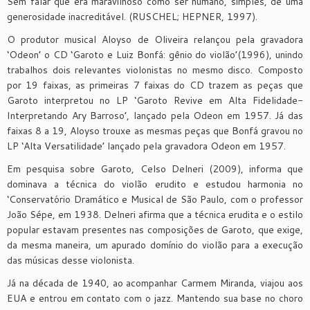
Sem falar que era maravilhoso como ser humano, simples, de uma
generosidade inacreditável. (RUSCHEL; HEPNER, 1997).
O produtor musical Aloyso de Oliveira relançou pela gravadora
‘Odeon’ o CD ‘Garoto e Luiz Bonfá: gênio do violão’(1996), unindo
trabalhos dois relevantes violonistas no mesmo disco. Composto
por 19 faixas, as primeiras 7 faixas do CD trazem as peças que
Garoto interpretou no LP ‘Garoto Revive em Alta Fidelidade-
Interpretando Ary Barroso’, lançado pela Odeon em 1957. Já das
faixas 8 a 19, Aloyso trouxe as mesmas peças que Bonfá gravou no
LP ‘Alta Versatilidade’ lançado pela gravadora Odeon em 1957.
Em pesquisa sobre Garoto, Celso Delneri (2009), informa que
dominava a técnica do violão erudito e estudou harmonia no
‘Conservatório Dramático e Musical de São Paulo, com o professor
João Sépe, em 1938. Delneri afirma que a técnica erudita e o estilo
popular estavam presentes nas composições de Garoto, que exige,
da mesma maneira, um apurado domínio do violão para a execução
das músicas desse violonista.
Já na década de 1940, ao acompanhar Carmem Miranda, viajou aos
EUA e entrou em contato com o jazz. Mantendo sua base no choro