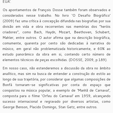
EUA’.
Os apontamentos de François Dosse também foram observados e
considerados nesse trabalho. No livro ‘O Desafio Biográfico’
(2009) faz uma crítica à concepção difundida nas biografias por sua
divisão em vida e obra recorrentes nas memórias dos “heróis
criadores”, como Bach, Haydn, Mozart, Beethoven, Schubert,
Mahler, entre outros. O autor afirma que na descrição biográfica,
comumente, quarenta por cento são dedicadas à narrativa do
músico, em geral não problematizada historicamente, e 60% ao
estudo panorâmico da obra em si, contendo certo número de
elementos técnicos de peças escolhidas. (DOSSE, 2009, p.189).
Em nosso caso, não estenderemos a discussão da obra no âmbito
analítico, mas sim na busca de entender a construção do estilo ao
longo de sua trajetória, por considerar que algumas composições de
Bonfá tornaram-se significativas por conta do espaço que
conquistou na música popular, a exemplo de ‘Manhã de Carnaval’,
composta para o filme ‘Orfeu do Carnaval’ em 1959, alcançando
sucesso internacional e regravado por diversos artistas, como
George Benson, Placido Domingo, Stan Getz, entre outros.