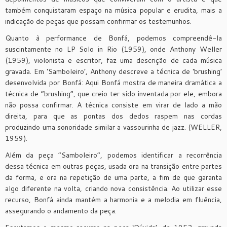
também conquistaram espaço na música popular e erudita, mais a
indicação de peças que possam confirmar os testemunhos.
Quanto à performance de Bonfá, podemos compreendê-la
suscintamente no LP Solo in Rio (1959), onde Anthony Weller
(1959), violonista e escritor, faz uma descrição de cada música
gravada. Em ‘Samboleiro’, Anthony descreve a técnica de ‘brushing’
desenvolvida por Bonfá: Aqui Bonfá mostra de maneira dramática a
técnica de “brushing”, que creio ter sido inventada por ele, embora
não possa confirmar. A técnica consiste em virar de lado a mão
direita, para que as pontas dos dedos raspem nas cordas
produzindo uma sonoridade similar a vassourinha de jazz. (WELLER,
1959).
Além da peça “Samboleiro”, podemos identificar a recorrência
dessa técnica em outras peças, usada ora na transição entre partes
da forma, e ora na repetição de uma parte, a fim de que garanta
algo diferente na volta, criando nova consistência. Ao utilizar esse
recurso, Bonfá ainda mantém a harmonia e a melodia em fluência,
assegurando o andamento da peça.