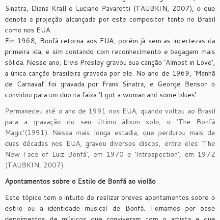
Sinatra, Diana Krall e Luciano Pavarotti (TAUBKIN, 2007), o que
denota a projeção alcançada por este compositor tanto no Brasil
como nos EUA.
Em 1968, Bonfá retorna aos EUA, porém já sem as incertezas da
primeira ida, e sim contando com reconhecimento e bagagem mais
sólida. Nesse ano, Elvis Presley gravou sua canção ‘Almost in Love’,
a única canção brasileira gravada por ele. No ano de 1969, ‘Manhã
de Carnaval’ foi gravada por Frank Sinatra, e George Benson o
convidou para um duo na faixa ‘I got a woman and some blues’.
Permaneceu até o ano de 1991 nos EUA, quando voltou ao Brasil
para a gravação do seu último álbum solo, o ‘The Bonfá
Magic’(1991). Nessa mais longa estadia, que perdurou mais de
duas décadas nos EUA, gravou diversos discos, entre eles ‘The
New Face of Luiz Bonfá’, em 1970 e ‘Introspection’, em 1972
(TAUBKIN, 2007).
Apontamentos sobre o Estilo de Bonfá ao violão
Este tópico tem o intuito de realizar breves apontamentos sobre o
estilo ou a identidade musical de Bonfá. Tomamos por base
depoimentos de músicos que conviveram com o artista e que