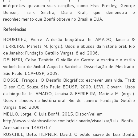
intérpretes gravaram suas canções, como Elvis Presley, George
Benson, Frank Sinatra, Diana Krall, que demonstra o
reconhecimento que Bonfá obteve no Brasil e EUA.
Referências
BOURDIEU, Pierre. A ilusão biográfica. In: AMADO, Janaina &
FERREIRA, Marieta M. (orgs.). Usos e abusos da história oral. Rio
de Janeiro: Fundação Getúlio Vargas. 8 ed. 2006.
DELNERI, Celso Tenório. O violão de Garoto: a escrita e o estilo
violonístico de Anibal Augusto Sardinha. Dissertação de Mestrado.
São Paulo: ECA-USP, 2009.
DOSSE, François. O Desafio Biográfico: escrever uma vida. Trad:
Gilson C.C. Souza. São Paulo: EDUSP, 2009. LEVI, Giovanni. Usos
da biografia. In: AMADO, Janaina & FERREIRA, Marieta M. (orgs.).
Usos e abusos da história oral. Rio de Janeiro: Fundação Getúlio
Vargas. 8ed. 2006.
MELLO, Jorge. C. Luiz Bonfá, 2015. Disponível em:
http://www.violaobrasileiro.com.br/dicionario/visualizar/Luiz-Bonfa.
Acessado em: 14/01/17.
RUSCHEL, Beto; HEPNER, David. O estilo suave de Luiz Bonfá.