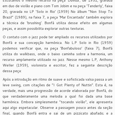
Escutamos o mesmo recurso na peça ‘Dúvida’, de 1952, gravada
em duo de violão e piano com Tom Jobim e na peça ‘Tenderly’, faixa
20, gravada no LP ‘Solo in Rio’ (1959) No álbum “Non Stop To
Brazil” (1989), na faixa 7, a peça ‘Mar Encantado’ também explora
a técnica de ‘brushing’. Bonfá utiliza desse efeito em algumas
peças, e assim possibilita explorar outras texturas.
O contato com o jazz pode ter ampliado os recursos utilizados por
Bonfá e sua concepção harmônica. No L.P Solo in Rio (1959)
podemos verificar que, na peça ‘Bonfabuloso’ (faixa 7), Bonfá
utiliza do walkbass, onde o baixo caminha sobre a harmonia, um
recurso amplamente utilizado no jazz. Nesse mesmo L.P, Anthony
Weller (1959), violonista e escritor, fez a seguinte descrição
dessa peça:
Após a introdução em ritmo de suave e sofisticada valsa passa a um
leve swing, com citações de “I Got Plenty of Nuttin”. Esta é, na
verdade, mais uma progressão de acorde elaborada por Bonfá, do
que verdadeiramente uma melodia a qual foi dada uma base
harmônica. Embora simplesmente “tocando violão”, ele apresenta
aqui algo espetacular. Observe a passagem pouco antes da seção
final, quando Bonfá entra e sai de um pizzicato abafado; e a