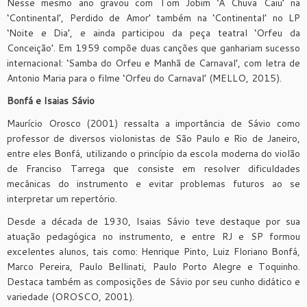
Nesse mesmo ano gravou com Tom Jobim ‘A Chuva Caiu’ na
‘Continental’, Perdido de Amor’ também na ‘Continental’ no LP
‘Noite e Dia’, e ainda participou da peça teatral ‘Orfeu da
Conceição’. Em 1959 compõe duas canções que ganhariam sucesso
internacional: ‘Samba do Orfeu e Manhã de Carnaval’, com letra de
Antonio Maria para o filme ‘Orfeu do Carnaval’ (MELLO, 2015).
Bonfá e Isaias Sávio
Maurício Orosco (2001) ressalta a importância de Sávio como
professor de diversos violonistas de São Paulo e Rio de Janeiro,
entre eles Bonfá, utilizando o princípio da escola moderna do violão
de Franciso Tarrega que consiste em resolver dificuldades
mecânicas do instrumento e evitar problemas futuros ao se
interpretar um repertório.
Desde a década de 1930, Isaias Sávio teve destaque por sua
atuação pedagógica no instrumento, e entre RJ e SP formou
excelentes alunos, tais como: Henrique Pinto, Luiz Floriano Bonfá,
Marco Pereira, Paulo Bellinati, Paulo Porto Alegre e Toquinho.
Destaca também as composições de Sávio por seu cunho didático e
variedade (OROSCO, 2001).