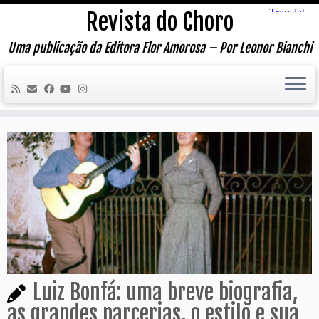
Skip
Revista do Choro
to
content
Uma publicação da Editora Flor Amorosa – Por Leonor Bianchi
Luiz Bonfá: uma breve biografia,
as grandes parcerias, o estilo e sua