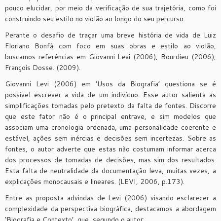
pouco elucidar, por meio da verificação de sua trajetória, como foi
construindo seu estilo no violão ao longo do seu percurso.
Perante o desafio de traçar uma breve história de vida de Luiz
Floriano Bonfá com foco em suas obras e estilo ao violão,
buscamos referências em Giovanni Levi (2006), Bourdieu (2006),
François Dosse. (2009).
Giovanni Levi (2006) em ‘Usos da Biografia’ questiona se é
possível escrever a vida de um indivíduo. Esse autor salienta as
simplificações tomadas pelo pretexto da falta de fontes. Discorre
que este fator não é o principal entrave, e sim modelos que
associam uma cronologia ordenada, uma personalidade coerente e
estável, ações sem inércias e decisões sem incertezas. Sobre as
fontes, o autor adverte que estas não costumam informar acerca
dos processos de tomadas de decisões, mas sim dos resultados.
Esta falta de neutralidade da documentação leva, muitas vezes, a
explicações monocausais e lineares. (LEVI, 2006, p.173).
Entre as proposta advindas de Levi (2006) visando esclarecer a
complexidade da perspectiva biográfica, destacamos a abordagem
‘Biografia e Contexto’, que, segundo o autor: