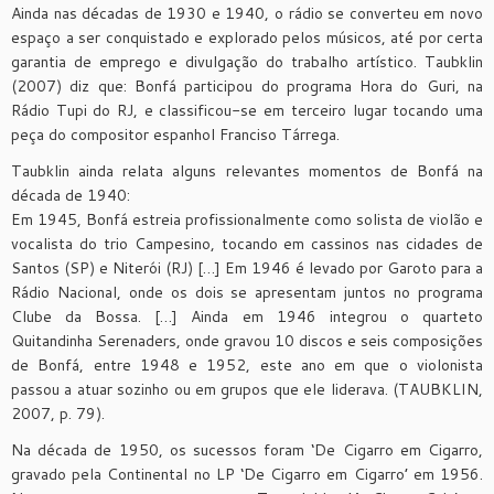
Ainda nas décadas de 1930 e 1940, o rádio se converteu em novo
espaço a ser conquistado e explorado pelos músicos, até por certa
garantia de emprego e divulgação do trabalho artístico. Taubklin
(2007) diz que: Bonfá participou do programa Hora do Guri, na
Rádio Tupi do RJ, e classificou-se em terceiro lugar tocando uma
peça do compositor espanhol Franciso Tárrega.
Taubklin ainda relata alguns relevantes momentos de Bonfá na
década de 1940:
Em 1945, Bonfá estreia profissionalmente como solista de violão e
vocalista do trio Campesino, tocando em cassinos nas cidades de
Santos (SP) e Niterói (RJ) […] Em 1946 é levado por Garoto para a
Rádio Nacional, onde os dois se apresentam juntos no programa
Clube da Bossa. […] Ainda em 1946 integrou o quarteto
Quitandinha Serenaders, onde gravou 10 discos e seis composições
de Bonfá, entre 1948 e 1952, este ano em que o violonista
passou a atuar sozinho ou em grupos que ele liderava. (TAUBKLIN,
2007, p. 79).
Na década de 1950, os sucessos foram ‘De Cigarro em Cigarro,
gravado pela Continental no LP ‘De Cigarro em Cigarro’ em 1956.