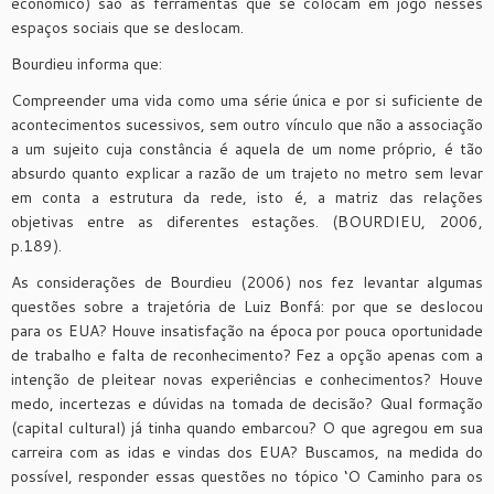
econômico) são as ferramentas que se colocam em jogo nesses
espaços sociais que se deslocam.
Bourdieu informa que:
Compreender uma vida como uma série única e por si suficiente de
acontecimentos sucessivos, sem outro vínculo que não a associação
a um sujeito cuja constância é aquela de um nome próprio, é tão
absurdo quanto explicar a razão de um trajeto no metro sem levar
em conta a estrutura da rede, isto é, a matriz das relações
objetivas entre as diferentes estações. (BOURDIEU, 2006,
p.189).
As considerações de Bourdieu (2006) nos fez levantar algumas
questões sobre a trajetória de Luiz Bonfá: por que se deslocou
para os EUA? Houve insatisfação na época por pouca oportunidade
de trabalho e falta de reconhecimento? Fez a opção apenas com a
intenção de pleitear novas experiências e conhecimentos? Houve
medo, incertezas e dúvidas na tomada de decisão? Qual formação
(capital cultural) já tinha quando embarcou? O que agregou em sua
carreira com as idas e vindas dos EUA? Buscamos, na medida do
possível, responder essas questões no tópico ‘O Caminho para os