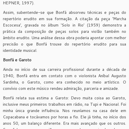
HEPNER, 1997).
Assim, subentende-se que Bonfá absorveu técnicas e peças do
repertório erudito em sua formação. A citação da peça ‘Marcha
Escocesa’, gravada no álbum ‘Solo in Rio’ (1959) demonstra a
prática da composição de peças solos para violão também no
âmbito erudito. Uma análise dessa obra poderia apontar com melhor
precisão o que Bonfá trouxe do repertório erudito para sua
identidade musical.
Bonfá e Garoto
Ainda no início de sua carreira profissional durante a década de
1940, Bonfá entra em contato com o violonista Aníbal Augusto
Sardinha, o Garoto, como era conhecido no meio artístico. O
convívio com este músico rendeu admiração, parceria e amizade.
Bonfá relata sua estima a Garoto: Devo muita coisa ao Garoto,
inclusive meus primeiros trabalhos em rádio, na Tupi e Nacional. Foi
minha única grande influência. Nos reuníamos na casa dele em
Copacabana e tocávamos por horas a fio. Ele já tinha, no início dos
anos 50, um balanço diferente. Era mais avançado que os outros.