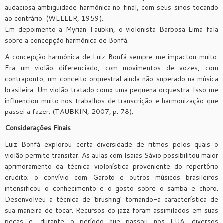
audaciosa ambiguidade harmônica no final, com seus sinos tocando
ao contrário. (WELLER, 1959).
Em depoimento a Myrian Taubkin, o violonista Barbosa Lima fala
sobre a concepção harmônica de Bonfá.
A concepção harmônica de Luiz Bonfá sempre me impactou muito.
Era um violão diferenciado, com movimentos de vozes, com
contraponto, um conceito orquestral ainda não superado na música
brasileira. Um violão tratado como uma pequena orquestra. Isso me
influenciou muito nos trabalhos de transcrição e harmonização que
passei a fazer. (TAUBKIN, 2007, p. 78).
Considerações Finais
Luiz Bonfá explorou certa diversidade de ritmos pelos quais o
violão permite transitar. As aulas com Isaias Sávio possibilitou maior
aprimoramento da técnica violonística proveniente do repertório
erudito; o convívio com Garoto e outros músicos brasileiros
intensificou o conhecimento e o gosto sobre o samba e choro.
Desenvolveu a técnica de ‘brushing’ tornando-a característica de
sua maneira de tocar. Recursos do jazz foram assimilados em suas
peças e, durante o período que passou nos EUA, diversos