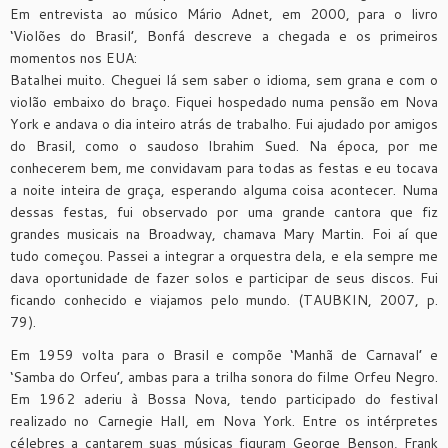
Em entrevista ao músico Mário Adnet, em 2000, para o livro
‘Violões do Brasil’, Bonfá descreve a chegada e os primeiros
momentos nos EUA:
Batalhei muito. Cheguei lá sem saber o idioma, sem grana e com o
violão embaixo do braço. Fiquei hospedado numa pensão em Nova
York e andava o dia inteiro atrás de trabalho. Fui ajudado por amigos
do Brasil, como o saudoso Ibrahim Sued. Na época, por me
conhecerem bem, me convidavam para todas as festas e eu tocava
a noite inteira de graça, esperando alguma coisa acontecer. Numa
dessas festas, fui observado por uma grande cantora que fiz
grandes musicais na Broadway, chamava Mary Martin. Foi aí que
tudo começou. Passei a integrar a orquestra dela, e ela sempre me
dava oportunidade de fazer solos e participar de seus discos. Fui
ficando conhecido e viajamos pelo mundo. (TAUBKIN, 2007, p.
79).
Em 1959 volta para o Brasil e compõe ‘Manhã de Carnaval’ e
‘Samba do Orfeu’, ambas para a trilha sonora do filme Orfeu Negro.
Em 1962 aderiu à Bossa Nova, tendo participado do festival
realizado no Carnegie Hall, em Nova York. Entre os intérpretes
célebres a cantarem suas músicas figuram George Benson, Frank