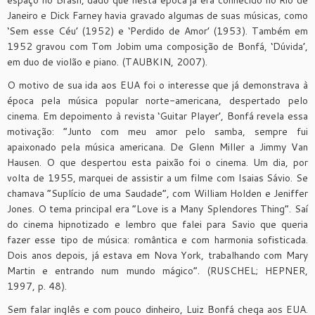
espaço no Brasil, dado que nesta época já era conhecido no Rio de
Janeiro e Dick Farney havia gravado algumas de suas músicas, como
‘Sem esse Céu’ (1952) e ‘Perdido de Amor’ (1953). Também em
1952 gravou com Tom Jobim uma composição de Bonfá, ‘Dúvida’,
em duo de violão e piano. (TAUBKIN, 2007).
O motivo de sua ida aos EUA foi o interesse que já demonstrava à
época pela música popular norte-americana, despertado pelo
cinema. Em depoimento à revista ‘Guitar Player’, Bonfá revela essa
motivação: “Junto com meu amor pelo samba, sempre fui
apaixonado pela música americana. De Glenn Miller a Jimmy Van
Hausen. O que despertou esta paixão foi o cinema. Um dia, por
volta de 1955, marquei de assistir a um filme com Isaias Sávio. Se
chamava “Suplício de uma Saudade”, com William Holden e Jeniffer
Jones. O tema principal era “Love is a Many Splendores Thing”. Saí
do cinema hipnotizado e lembro que falei para Savio que queria
fazer esse tipo de música: romântica e com harmonia sofisticada.
Dois anos depois, já estava em Nova York, trabalhando com Mary
Martin e entrando num mundo mágico”. (RUSCHEL; HEPNER,
1997, p. 48).
Sem falar inglês e com pouco dinheiro, Luiz Bonfá chega aos EUA.