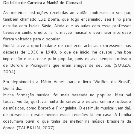
Do Início de Carreira a Manhã de Carnaval
As primeiras instruções recebidas ao violão couberam ao seu pai,
também chamado Luiz Bonfá, que logo encaminhou seu filho para
estudar com Isaias Sávio. Ainda que as aulas com esse professor
tivessem cunho erudito, a formação musical e seu maior interesse
foram voltados para o popular.
Bonfá teve a oportunidade de conhecer artistas expressivos nas
décadas de 1930 e 1940, o que de início lhe causou uma boa
impressão e interesse pelo popular, pois estava sempre rodeado
de Bororó e Pixinguinha que eram amigos de seu pai. (SOUZA,
2004).
Em depoimento a Mário Adnet para o livro ‘Violões do Brasil’,
Bonfá diz:
Minha formação musical foi mais baseada no popular. Meu pai
tocava violão, gostava muito de seresta e estava sempre rodeado
de músicos, como Bororó e Pixinguinha. O estímulo musical vem daí,
de presenciar desde menino essas reuniões lá em casa. A família
costumava ouvir o que tinha de melhor na música brasileira da
época. (TAUBKLIN, 2007).