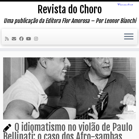
Skip
Revista do Choro
to
content
Uma publicação da Editora Flor Amorosa – Por Leonor Bianchi
O idiomatismo no violão de Paulo
Bellinati: o caso dos Afro-sambas