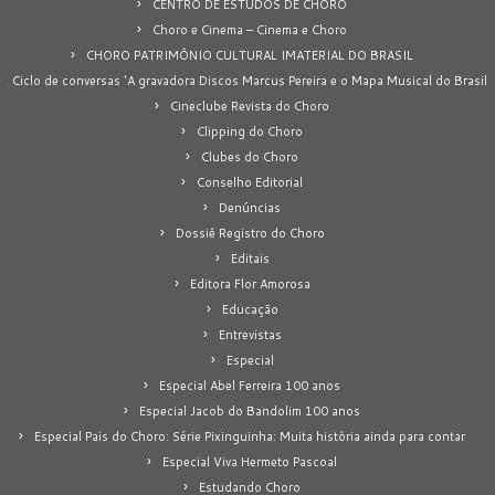
CENTRO DE ESTUDOS DE CHORO
Choro e Cinema – Cinema e Choro
CHORO PATRIMÔNIO CULTURAL IMATERIAL DO BRASIL
Ciclo de conversas 'A gravadora Discos Marcus Pereira e o Mapa Musical do Brasil
Cineclube Revista do Choro
Clipping do Choro
Clubes do Choro
Conselho Editorial
Denúncias
Dossiê Registro do Choro
Editais
Editora Flor Amorosa
Educação
Entrevistas
Especial
Especial Abel Ferreira 100 anos
Especial Jacob do Bandolim 100 anos
Especial Pais do Choro: Série Pixinguinha: Muita história ainda para contar
Especial Viva Hermeto Pascoal
Estudando Choro