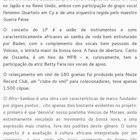
no Japão e no Reino Unido, ambos com participação do grupo vocal
feminino Quarteto em Cy e de uma orquestra regida pelo maestro
Guerra Peixe.
O conceito do LP é a união de instrumentos e sons
caracteristicamente africanos ao samba de roda bem estruturado
por Baden, com o complemento dos vocais bem pessoais de
Vinicius, o letrista maior da bossa nova. A faixa de abertura, Canto
de Ossanha, é um hino da MPB – e, curiosamente, tem a
participação da atriz Betty Faria nos vocais de apoio.
O relançamento em vinil de 180 gramas foi produzido pela Noize
Record Club, um “clube do vinil” para colecionadores, teve apenas
1.500 cópias.
O Afro-Sambas é uma obra com características de marco fundador
por alguns pontos… cito apenas dois bastante evidentes no projeto:
o primeiro é que ‘desvicia’ nosso poetinha Vinicius de Moraes, ainda
extremamente vinculado ao movimento da bossa nova, a uma
expressão mais criativa, fora dos padrões deste gênero. O outro
aspecto é a exaltação à cultura africana interpretada por um
violonista, o que ainda não havia acontecido de forma tão