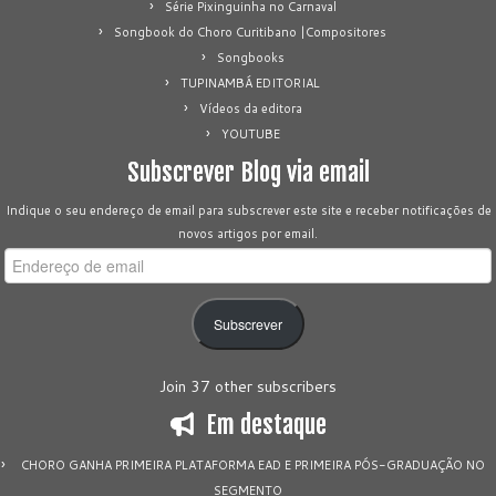
Série Pixinguinha no Carnaval
Songbook do Choro Curitibano |Compositores
Songbooks
TUPINAMBÁ EDITORIAL
Vídeos da editora
YOUTUBE
Subscrever Blog via email
Indique o seu endereço de email para subscrever este site e receber notificações de
novos artigos por email.
Endereço
de
email
Subscrever
Join 37 other subscribers
Em destaque
CHORO GANHA PRIMEIRA PLATAFORMA EAD E PRIMEIRA PÓS-GRADUAÇÃO NO
SEGMENTO