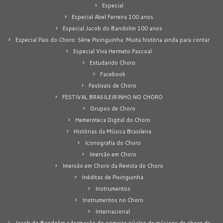
Especial
Especial Abel Ferreira 100 anos
Especial Jacob do Bandolim 100 anos
Especial Pais do Choro: Série Pixinguinha: Muita história ainda para contar
Especial Viva Hermeto Pascoal
Estudando Choro
Facebook
Festivais de Choro
FESTIVAL BRASILEIRINHO NO CHORO
Grupos de Choro
Hemeroteca Digital do Choro
Histórias da Música Brasileira
Iconografia do Choro
Imersão em Choro
Imersão em Choro da Revista do Choro
Inéditas de Pixinguinha
Instrumentos
Instrumentos no Choro
Internacional
Jacob do Bandolim e formação do primeiro núcleo de músicos de choro de