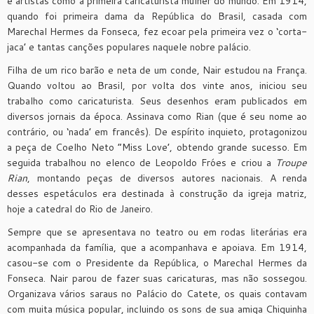
e artistas como a primeira caricaturista mulher do mundo. Em 1914,
quando foi primeira dama da República do Brasil, casada com
Marechal Hermes da Fonseca, fez ecoar pela primeira vez o ‘corta-
jaca’ e tantas canções populares naquele nobre palácio.
Filha de um rico barão e neta de um conde, Nair estudou na França.
Quando voltou ao Brasil, por volta dos vinte anos, iniciou seu
trabalho como caricaturista. Seus desenhos eram publicados em
diversos jornais da época. Assinava como Rian (que é seu nome ao
contrário, ou ‘nada’ em francês). De espírito inquieto, protagonizou
a peça de Coelho Neto “Miss Love’, obtendo grande sucesso. Em
seguida trabalhou no elenco de Leopoldo Fróes e criou a
Troupe
Rian
, montando peças de diversos autores nacionais. A renda
desses espetáculos era destinada à construção da igreja matriz,
hoje a catedral do Rio de Janeiro.
Sempre que se apresentava no teatro ou em rodas literárias era
acompanhada da família, que a acompanhava e apoiava. Em 1914,
casou-se com o Presidente da República, o Marechal Hermes da
Fonseca. Nair parou de fazer suas caricaturas, mas não sossegou.
Organizava vários saraus no Palácio do Catete, os quais contavam
com muita música popular, incluindo os sons de sua amiga Chiquinha