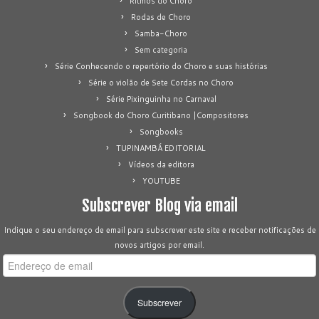
Ritmos do Choro
Rodas de Choro
Samba-Choro
Sem categoria
Série Conhecendo o repertório do Choro e suas histórias
Série o violão de Sete Cordas no Choro
Série Pixinguinha no Carnaval
Songbook do Choro Curitibano |Compositores
Songbooks
TUPINAMBÁ EDITORIAL
Vídeos da editora
YOUTUBE
Subscrever Blog via email
Indique o seu endereço de email para subscrever este site e receber notificações de
novos artigos por email.
Endereço
de
email
Subscrever