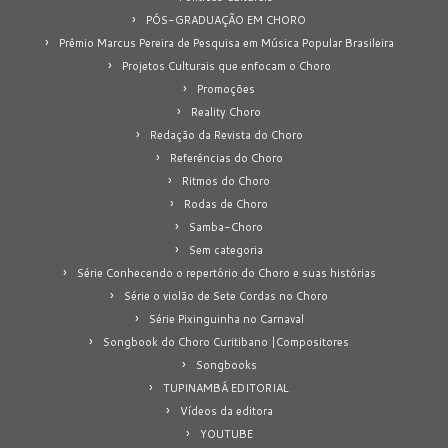
PÓS-GRADUAÇÃO EM CHORO
Prêmio Marcus Pereira de Pesquisa em Música Popular Brasileira
Projetos Culturais que enfocam o Choro
Promoções
Reality Choro
Redação da Revista do Choro
Referências do Choro
Ritmos do Choro
Rodas de Choro
Samba-Choro
Sem categoria
Série Conhecendo o repertório do Choro e suas histórias
Série o violão de Sete Cordas no Choro
Série Pixinguinha no Carnaval
Songbook do Choro Curitibano |Compositores
Songbooks
TUPINAMBÁ EDITORIAL
Vídeos da editora
YOUTUBE