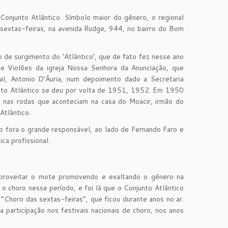
Conjunto Atlântico. Símbolo maior do gênero, o regional
sextas-feiras, na avenida Rudge, 944, no bairro do Bom
e surgimento do ‘Atlântico’, que de fato fez nesse ano
de Violões da igreja Nossa Senhora da Anunciação, que
nal, Antonio D’Áuria, num depoimento dado a Secretaria
unto Atlântico se deu por volta de 1951, 1952. Em 1950
e nas rodas que aconteciam na casa do Moacir, irmão do
Atlântico.
rão fora o grande responsável, ao lado de Fernando Faro e
ca profissional.
aproveitar o mote promovendo e exaltando o gênero na
 o choro nesse período, e foi lá que o Conjunto Atlântico
Choro das sextas-feiras”, que ficou durante anos no ar.
articipação nos festivais nacionais de choro, nos anos