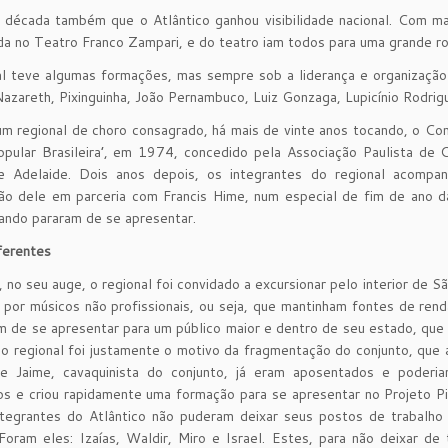
a década também que o Atlântico ganhou visibilidade nacional. Com 
da no Teatro Franco Zampari, e do teatro iam todos para uma grande ro
l teve algumas formações, mas sempre sob a liderança e organização 
azareth, Pixinguinha, João Pernambuco, Luiz Gonzaga, Lupicínio Rodrig
m regional de choro consagrado, há mais de vinte anos tocando, o Con
pular Brasileira’, em 1974, concedido pela Associação Paulista de C
de Adelaide. Dois anos depois, os integrantes do regional acompa
ão dele em parceria com Francis Hime, num especial de fim de ano d
ndo pararam de se apresentar.
ferentes
no seu auge, o regional foi convidado a excursionar pelo interior de S
 por músicos não profissionais, ou seja, que mantinham fontes de ren
m de se apresentar para um público maior e dentro de seu estado, que
o regional foi justamente o motivo da fragmentação do conjunto, que 
 e Jaime, cavaquinista do conjunto, já eram aposentados e poderia
os e criou rapidamente uma formação para se apresentar no Projeto P
ntegrantes do Atlântico não puderam deixar seus postos de trabalh
 Foram eles: Izaías, Waldir, Miro e Israel. Estes, para não deixar d