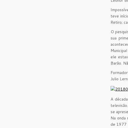
Leonor Bi
Impossíve
teve iníc
Retiro; ca
O pesquis
sua prim
aconteceu
Municipa
ele esta
Barão. Nã
Formador 
Julio Ler
A década
televisão
se aprese
Na onda m
de 1977