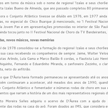
os em torno da música sob o nome de regional ‘Izaías e seus chorões
sta Izaías Bueno de Almeida, que ano passado completou 80 primaveras
ra o Conjunto Atlântico tivesse se diluído em 1976, em 1977 ainda 
as, no especial do Chico Buarque já mencionado, no ‘I Festival Naci
da Jovem Pan e em apresentações promovidas no interior de São Paul
ainda tocou junto no II Festival Nacional de Choro da TV Bandeirantes,
das, novos músicos, novas memórias
l de 1978 consolidou-se a formação do regional Izaías e seus chorões
sua casa recebendo os companheiros de sempre: Jaime, Walter Veloso,
istas Arlindo, Lula Gama e Marco Bailão 6 cordas, o flautista Luiz Henr
hiquinho, Fernando e Eduardinho Miranda, o zanfoneiro Zezinho, o clari
a, neto do anfitrião.
to que D’Áuria havia formado permaneceu se apresentando até os ano
bém continuaram a acontecer, até meados dos anos de 1990, quand
o Conjunto Atlântico e fomentador e inúmeras rodas de choro em sua c
ntos que narram a história de um dos mais representativos regionais d
uto Moreira Salles adquiriu o acervo de D’Áurea com a ajuda do se
nte das rodas na casa do avô. Foram doados ao IMS, que considera es