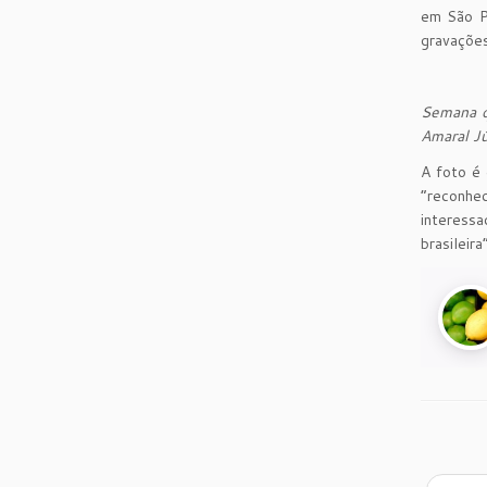
em São Pa
gravações
Semana qu
Amaral Jú
A foto é 
“reconhe
interessa
brasileira”