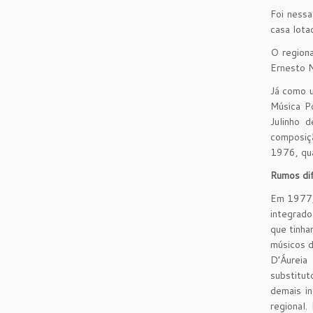
Foi ness
casa lota
O regiona
Ernesto N
Já como u
Música Po
Julinho 
composiç
1976, qua
Rumos di
Em 1977, 
integrado
que tinha
músicos d
D’Áureia
substitut
demais i
regional.