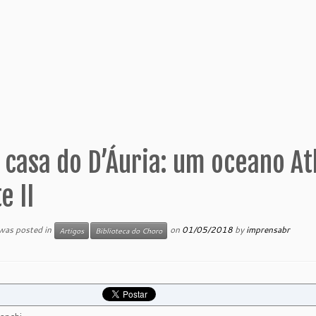
 casa do D’Áuria: um oceano A
e II
 was posted in
on
01/05/2018
by
imprensabr
Artigos
Biblioteca do Choro