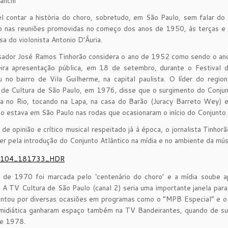
anchi
l contar a história do choro, sobretudo, em São Paulo, sem falar do 
io nas reuniões promovidas no começo dos anos de 1950, às terças e 
sa do violonista Antonio D’Áuria.
ador José Ramos Tinhorão considera o ano de 1952 como sendo o ano d
eira apresentação pública, em 18 de setembro, durante o Festival 
 no bairro de Vila Guilherme, na capital paulista. O líder do regio
l de Cultura de São Paulo, em 1976, disse que o surgimento do Conj
va no Rio, tocando na Lapa, na casa do Barão (Juracy Barreto Wey) 
o estava em São Paulo nas rodas que ocasionaram o início do Conjunto 
de opinião e crítico musical respeitado já à época, o jornalista Tinho
ner pela introdução do Conjunto Atlântico na mídia e no ambiente da músi
 de 1970 foi marcada pelo ‘centenário do choro’ e a mídia soube 
. A TV Cultura de São Paulo (canal 2) seria uma importante janela para
ntou por diversas ocasiões em programas como o “MPB Especial” e o “
idiática ganharam espaço também na TV Bandeirantes, quando de sua p
 e 1978.