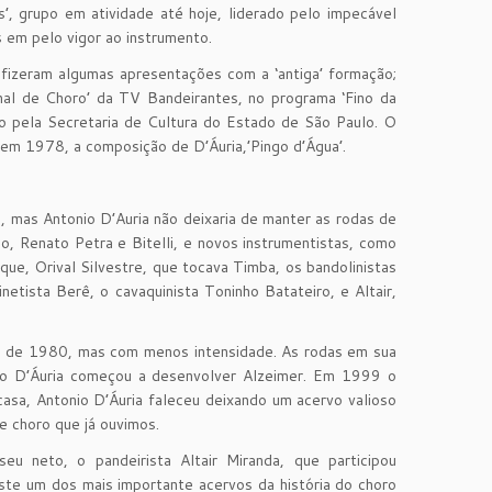
’, grupo em atividade até hoje, liderado pelo impecável
 em pelo vigor ao instrumento.
fizeram algumas apresentações com a ‘antiga’ formação;
onal de Choro’ da TV Bandeirantes, no programa ‘Fino da
o pela Secretaria de Cultura do Estado de São Paulo. O
 em 1978, a composição de D’Áuria,’Pingo d’Água’.
, mas Antonio D’Auria não deixaria de manter as rodas de
 Renato Petra e Bitelli, e novos instrumentistas, como
ique, Orival Silvestre, que tocava Timba, os bandolinistas
netista Berê, o cavaquinista Toninho Batateiro, e Altair,
s de 1980, mas com menos intensidade. As rodas em sua
o D’Áuria começou a desenvolver Alzeimer. Em 1999 o
asa, Antonio D’Áuria faleceu deixando um acervo valioso
e choro que já ouvimos.
u neto, o pandeirista Altair Miranda, que participou
te um dos mais importante acervos da história do choro