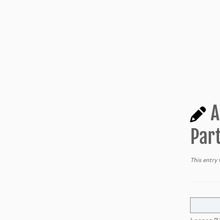
A
Part
This entry