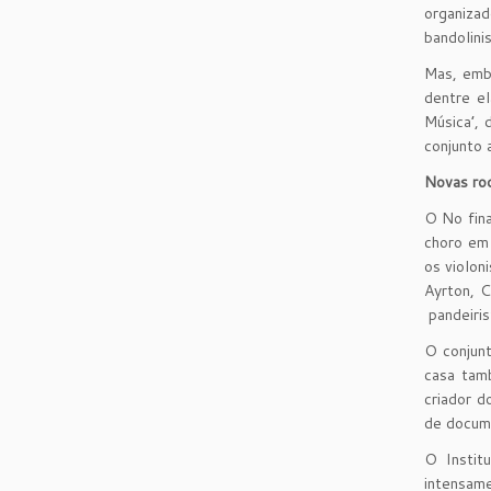
organizad
bandolini
Mas, embo
dentre el
Música’, 
conjunto 
Novas ro
O No fina
choro em 
os violon
Ayrton, C
pandeirist
O conjun
casa tam
criador d
de docume
O Instit
intensame