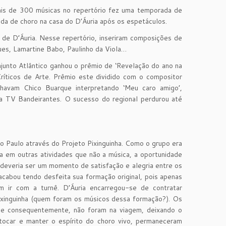
mais de 300 músicas no repertório fez uma temporada de
da de choro na casa do D’Áuria após os espetáculos.
de D’Áuria. Nesse repertório, inseriram composições de
ues, Lamartine Babo, Paulinho da Viola…
junto Atlântico ganhou o prêmio de ‘Revelação do ano na
ríticos de Arte. Prêmio este dividido com o compositor
nhavam Chico Buarque interpretando ‘Meu caro amigo’,
a TV Bandeirantes. O sucesso do regional perdurou até
ão Paulo através do Projeto Pixinguinha. Como o grupo era
da em outras atividades que não a música, a oportunidade
 deveria ser um momento de satisfação e alegria entre os
acabou tendo desfeita sua formação original, pois apenas
m ir com a turnê. D’Áuria encarregou-se de contratar
ixinguinha (quem foram os músicos dessa formação?). Os
o e consequentemente, não foram na viagem, deixando o
e tocar e manter o espírito do choro vivo, permaneceram