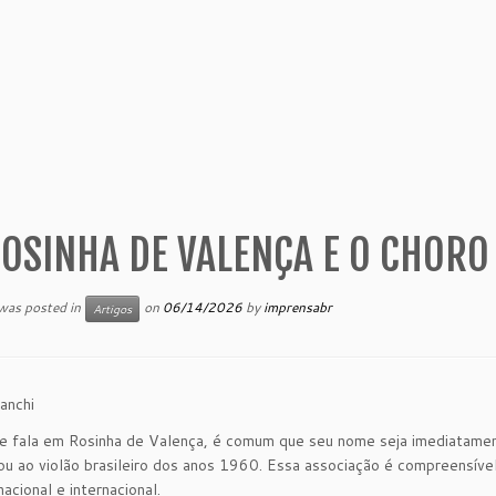
OSINHA DE VALENÇA E O CHORO
 was posted in
on
06/14/2026
by
imprensabr
Artigos
anchi
 fala em Rosinha de Valença, é comum que seu nome seja imediatament
u ao violão brasileiro dos anos 1960. Essa associação é compreensível.
acional e internacional.