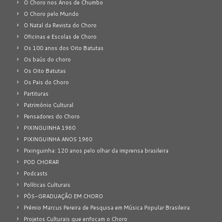
O Choro nos Anos de Chumbo
O Choro pelo Mundo
O Natal da Revista do Choro
Oficinas e Escolas de Choro
Os 100 anos dos Oito Batutas
Os baús do choro
Os Oito Batutas
Os Pais do Choro
Partituras
Patrimônio Cultural
Pensadores do Choro
PIXINGUINHA 1960
PIXINGUINHA ANOS 1960
Pixinguinha: 120 anos pelo olhar da imprensa brasileira
POD CHORAR
Podcasts
Políticas Culturais
PÓS-GRADUAÇÃO EM CHORO
Prêmio Marcus Pereira de Pesquisa em Música Popular Brasileira
Projetos Culturais que enfocam o Choro