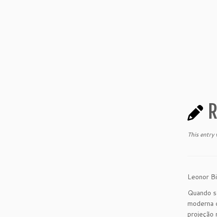
R
This entry
Leonor Bi
Quando se
moderna o
projeção n