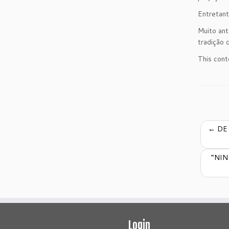
Entretant
Muito ant
tradição q
This cont
←
DE 
“NIN
Login