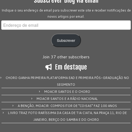
Subscrever Blog via email
Indique o seu endereço de email para subscrever este site e receber notificações de
novos artigos por email.
Endereço
de
email
Subscrever
Join 37 other subscribers
Em destaque
CHORO GANHA PRIMEIRA PLATAFORMA EAD E PRIMEIRA PÓS-GRADUAÇÃO NO
SEGMENTO
MOACIR SANTOS E O CHORO
MOACIR SANTOS E A RÁDIO NACIONAL
A BENÇÃO, MOACIR: COMPOSITOR DE “COISAS” FAZ 100 ANOS
LIVRO TRAZ FOTO RARÍSSIMA DA CASA DE TIA CIATA, NA PRAÇA 11, RIO DE
JANEIRO, BERÇO DO SAMBA E DO CHORO