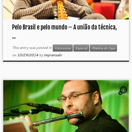
Pelo Brasil e pelo mundo – A união da técnica,
...
This entry was posted in
Entrevistas
Especial
Matéria de Capa
on
10/29/2014
by
imprensabr
2