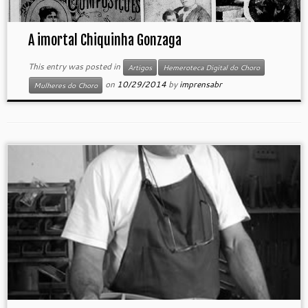
A imortal Chiquinha Gonzaga
This entry was posted in
Artigos
Hemeroteca Digital do Choro
on
10/29/2014
by
imprensabr
Mulheres do Choro