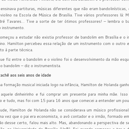
ensinava partituras, músicas diferentes que não eram bandolinísticas,
violino na Escola de Música de Brasília. Tive vários professores lá:
dré Tavares… Tive a sorte de ter ótimos professores! – lembra o ba
 instrumento.
meçou a estudar não existia professor de bandolim em Brasília e o 
lino. Hamilton percebeu essa relação de um instrumento com o outro e
to à parte técnica.
que fiz entre o bandolim e o violino foi o desenvolvimento da mão esq
no bandolim – diz o instrumentista.
cachê aos seis anos de idade
 formação musical iniciada logo na infância, Hamilton de Holanda ganho
 aquele dinheirinho e fui comprar um presente para minha mãe. Is
o e tudo, mas foi com 15 para 16 anos que comecei a entender um pouc
ude, Hamilton de Holanda não se considerava um músico profissional,
uma vez que o pai era economista, o avô contador e o irmão, formado em 
ão desse certo, falou mais alto. Mas, abandonando a perspectiva de s
ão, na Universidade de Brasília (UnB). Foi quando começou a ter a 