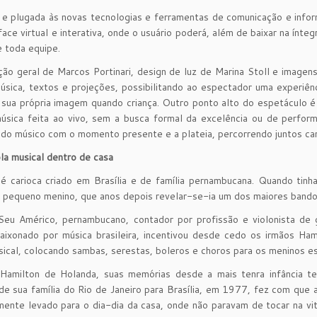
e plugada às novas tecnologias e ferramentas de comunicação e infor
face virtual e interativa, onde o usuário poderá, além de baixar na ínt
e toda equipe.
ão geral de Marcos Portinari, design de luz de Marina Stoll e imagen
úsica, textos e projeções, possibilitando ao espectador uma experiê
sua própria imagem quando criança. Outro ponto alto do espetáculo é a
sica feita ao vivo, sem a busca formal da excelência ou de performa
 do músico com o momento presente e a plateia, percorrendo juntos c
a musical dentro de casa
é carioca criado em Brasília e de família pernambucana. Quando tinh
 pequeno menino, que anos depois revelar-se-ia um dos maiores bandol
Seu Américo, pernambucano, contador por profissão e violonista de 
Apaixonado por música brasileira, incentivou desde cedo os irmãos 
ical, colocando sambas, serestas, boleros e choros para os meninos es
Hamilton de Holanda, suas memórias desde a mais tenra infância te
e sua família do Rio de Janeiro para Brasília, em 1977, fez com que 
amente levado para o dia-dia da casa, onde não paravam de tocar na vi