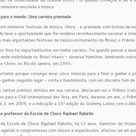
promissora vinculada à música.
 para o mundo: Uma carreira premiada
em inúmeros festivais de música, choro… e premiado com bolsas de es
a teve a oportunidade que lhe renderia reconhecimento nacional e inte
 mais importantes festivais de música instrumental do Brasil; o Prêmio
o Visa foi importantíssimo em minha carreira. Foi quando passei a as
ande visibilidade no Brasil inteiro – observa Hamilton, lembrando out
de Choro, no Rio de Janeiro, em 1995.
ortante porque consegui levar cinco músicas para a final e ganhei o 
 ganhou segundo lugar – conta o bandolinista, com um discreto tom de
 tantos prêmios obtidos em sua carreira, destacam-se o Prêmio Icatu-
ou para a Cité International des Arts, em Paris, durante um ano, o Prêm
os 2, em 2009, e a indicação a 15ª edição do Grammy Latino com o álbu
e professor da Escola de Choro Raphael Rabello
 da Escola de Choro Raphael Rabello, há 13 anos, Hamilton de Holan
 agenda e compromissos com shows e espetáculos, afastou-se um pouco