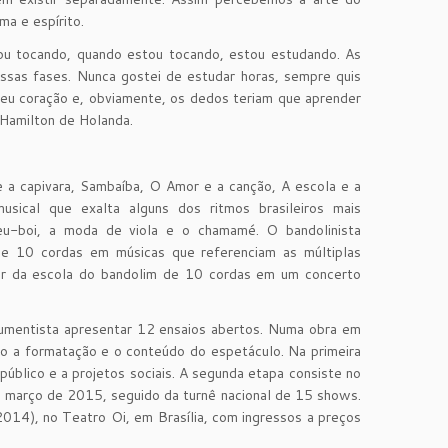
ma e espírito.
ou tocando, quando estou tocando, estou estudando. As
ssas fases. Nunca gostei de estudar horas, sempre quis
eu coração e, obviamente, os dedos teriam que aprender
a Hamilton de Holanda.
 a capivara, Sambaíba, O Amor e a canção, A escola e a
usical que exalta alguns dos ritmos brasileiros mais
eu-boi, a moda de viola e o chamamé. O bandolinista
de 10 cordas em músicas que referenciam as múltiplas
artir da escola do bandolim de 10 cordas em um concerto
trumentista apresentar 12 ensaios abertos. Numa obra em
ico a formatação e o conteúdo do espetáculo. Na primeira
 público e a projetos sociais. A segunda etapa consiste no
arço de 2015, seguido da turnê nacional de 15 shows.
 2014), no Teatro Oi, em Brasília, com ingressos a preços