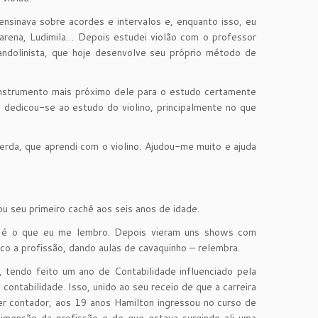
 ensinava sobre acordes e intervalos e, enquanto isso, eu
 Marena, Ludimila… Depois estudei violão com o professor
ndolinista, que hoje desenvolve seu próprio método de
instrumento mais próximo dele para o estudo certamente
 dedicou-se ao estudo do violino, principalmente no que
uerda, que aprendi com o violino. Ajudou-me muito e ajuda
u seu primeiro cachê aos seis anos de idade.
so é o que eu me lembro. Depois vieram uns shows com
o a profissão, dando aulas de cavaquinho – relembra.
 tendo feito um ano de Contabilidade influenciado pela
contabilidade. Isso, unido ao seu receio de que a carreira
er contador, aos 19 anos Hamilton ingressou no curso de
dimensão da profissão e de que estava surgindo ali uma