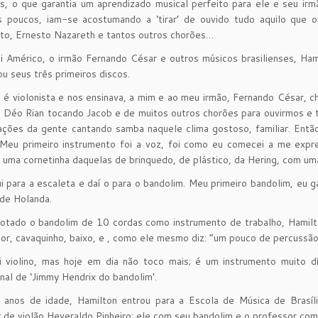
s, o que garantia um aprendizado musical perfeito para ele e seu i
s poucos, iam-se acostumando a ‘tirar’ de ouvido tudo aquilo que 
to, Ernesto Nazareth e tantos outros chorões…
 Américo, o irmão Fernando César e outros músicos brasilienses, Ham
ou seus três primeiros discos.
 é violonista e nos ensinava, a mim e ao meu irmão, Fernando César, c
 Déo Rian tocando Jacob e de muitos outros chorões para ouvirmos e t
ções da gente cantando samba naquele clima gostoso, familiar. Então
Meu primeiro instrumento foi a voz, foi como eu comecei a me expre
i uma cornetinha daquelas de brinquedo, de plástico, da Hering, com uma
i para a escaleta e daí o para o bandolim. Meu primeiro bandolim, eu 
de Holanda.
tado o bandolim de 10 cordas como instrumento de trabalho, Hamilto
nor, cavaquinho, baixo, e , como ele mesmo diz: “um pouco de percussão
i violino, mas hoje em dia não toco mais; é um instrumento muito d
onal de ‘Jimmy Hendrix do bandolim’.
 anos de idade, Hamilton entrou para a Escola de Música de Brasíli
 de violão Heveraldo Pinheiro; ele com seu bandolim e o professor com 