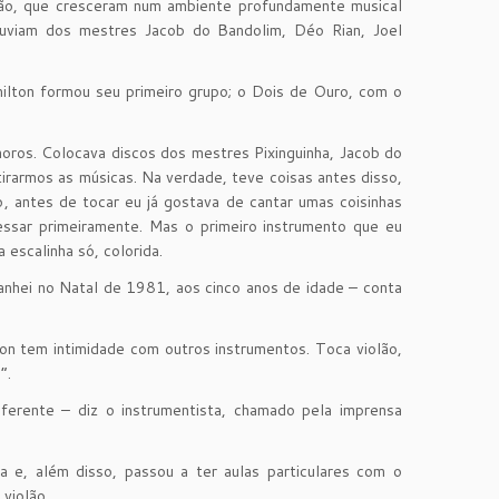
rmão, que cresceram num ambiente profundamente musical
ouviam dos mestres Jacob do Bandolim, Déo Rian, Joel
ilton formou seu primeiro grupo; o Dois de Ouro, com o
horos. Colocava discos dos mestres Pixinguinha, Jacob do
irarmos as músicas. Na verdade, teve coisas antes disso,
, antes de tocar eu já gostava de cantar umas coisinhas
ssar primeiramente. Mas o primeiro instrumento que eu
 escalinha só, colorida.
ganhei no Natal de 1981, aos cinco anos de idade – conta
n tem intimidade com outros instrumentos. Toca violão,
”.
iferente – diz o instrumentista, chamado pela imprensa
a e, além disso, passou a ter aulas particulares com o
violão.