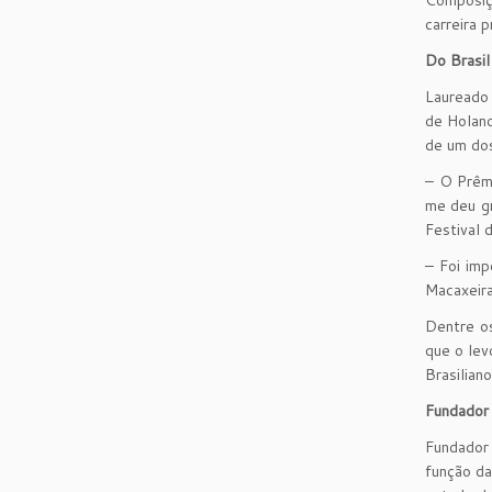
carreira 
Do Brasil
Laureado 
de Holand
de um dos
– O Prêmi
me deu gr
Festival 
– Foi imp
Macaxeira
Dentre os
que o lev
Brasilian
Fundador 
Fundador
função da