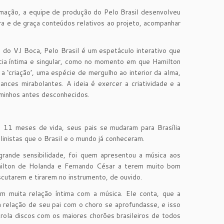
mação, a equipe de produção do Pelo Brasil desenvolveu
egra e de graça conteúdos relativos ao projeto, acompanhar
s do VJ Boca, Pelo Brasil é um espetáculo interativo que
ncia íntima e singular, como no momento em que Hamilton
 ‘criação’, uma espécie de mergulho ao interior da alma,
nces mirabolantes. A ideia é exercer a criatividade e a
aminhos antes desconhecidos.
a 11 meses de vida, seus pais se mudaram para Brasília
inistas que o Brasil e o mundo já conheceram.
grande sensibilidade, foi quem apresentou a música aos
Hamilton de Holanda e Fernando César a terem muito bom
cutarem e tirarem no instrumento, de ouvido.
m muita relação íntima com a música. Ele conta, que a
a relação de seu pai com o choro se aprofundasse, e isso
trola discos com os maiores chorões brasileiros de todos