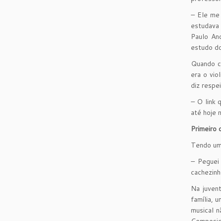
– Ele me 
estudava 
Paulo An
estudo do
Quando co
era o vio
diz respei
– O link 
até hoje 
Primeiro 
Tendo uma
– Peguei
cachezinh
Na juvent
família, 
musical n
Composiç