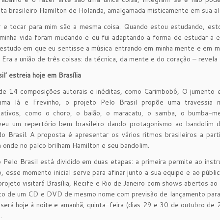
sta brasileiro Hamilton de Holanda, amalgamada misticamente em sua al
r e tocar para mim são a mesma coisa. Quando estou estudando, est
minha vida foram mudando e eu fui adaptando a forma de estudar a e
 estudo em que eu sentisse a música entrando em minha mente e em m
. Era a união de três coisas: da técnica, da mente e do coração – revel
il’ estreia hoje em Brasília
de 14 composições autorais e inéditas, como Carimbobó, O jumento e
ama lá e Frevinho, o projeto Pelo Brasil propõe uma travessia m
tativos, como o choro, o baião, o maracatu, o samba, o bumba-m
veu um repertório bem brasileiro dando protagonismo ao bandolim 
do Brasil. A proposta é apresentar os vários ritmos brasileiros a p
a onde no palco brilham Hamilton e seu bandolim.
 Pelo Brasil está dividido em duas etapas: a primeira permite ao ins
, esse momento inicial serve para afinar junto a sua equipe e ao públ
projeto visitará Brasília, Recife e Rio de Janeiro com shows abertos ao
to de um CD e DVD de mesmo nome com previsão de lançamento para m
 será hoje à noite e amanhã, quinta-feira (dias 29 e 30 de outubro de
.