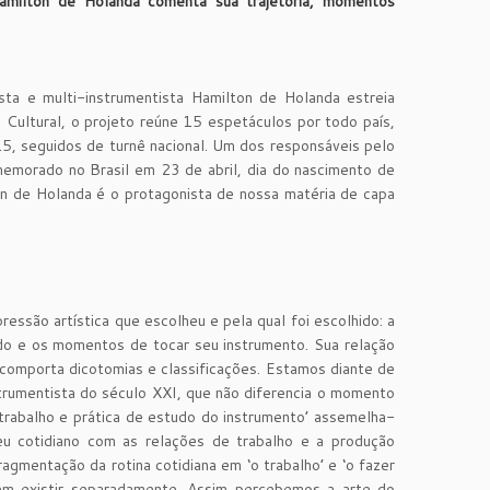
Hamilton de Holanda comenta sua trajetória, momentos
sta e multi-instrumentista Hamilton de Holanda estreia
Cultural, o projeto reúne 15 espetáculos por todo país,
, seguidos de turnê nacional. Um dos responsáveis pelo
emorado no Brasil em 23 de abril, dia do nascimento de
ton de Holanda é o protagonista de nossa matéria de capa
essão artística que escolheu e pela qual foi escolhido: a
do e os momentos de tocar seu instrumento. Sua relação
 comporta dicotomias e classificações. Estamos diante de
trumentista do século XXI, que não diferencia o momento
‘trabalho e prática de estudo do instrumento’ assemelha-
eu cotidiano com as relações de trabalho e a produção
fragmentação da rotina cotidiana em ‘o trabalho’ e ‘o fazer
dem existir separadamente. Assim percebemos a arte do