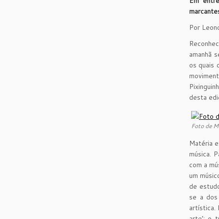
Em entre
marcantes
Por Leono
Reconheci
amanhã se
os quais
movimento
Pixinguin
desta edi
Foto de M
Matéria e
música. P
com a mús
um músico
de estudo
se a dos
artística
arte’; o