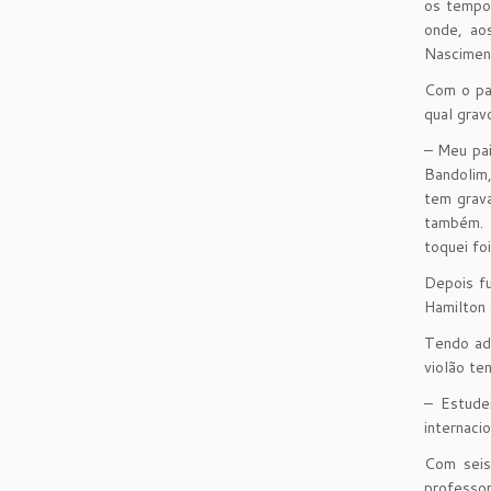
os tempo
onde, ao
Nascimen
Com o pai
qual grav
– Meu pai
Bandolim,
tem grava
também. 
toquei fo
Depois fu
Hamilton 
Tendo ado
violão te
– Estude
internaci
Com seis
professor