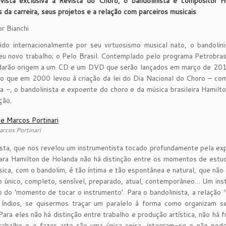
vista exclusiva à Revista do Choro, o bandolinista e compositor 
 da carreira, seus projetos e a relação com parceiros musicais
r Bianchi
do internacionalmente por seu virtuosismo musical nato, o bandolini
u novo trabalho; o Pelo Brasil. Contemplado pelo programa Petrobras 
 darão origem a um CD e um DVD que serão lançados em março de 2015
 que em 2000 levou à criação da lei do Dia Nacional do Choro – com
ha -, o bandolinista e expoente do choro e da música brasileira Hamil
ção.
arcos Portinari
sta, que nos revelou um instrumentista tocado profundamente pela expr
ara Hamilton de Holanda não há distinção entre os momentos de estu
ica, com o bandolim, é tão íntima e tão espontânea e natural, que não
 único, completo, sensível, preparado, atual, contemporâneo… Um ins
 do ‘momento de tocar o instrumento’. Para o bandolinista, a relação 
 índios, se quisermos traçar um paralelo à forma como organizam s
. Para eles não há distinção entre trabalho e produção artística, não há 
 trabalho e o fazer arte são uma única coisa, integram-se e não po