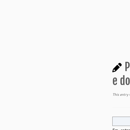
P
e d
This entry