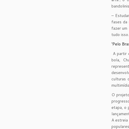
bandolini
– Estuda
fases da 
fazer um
tudo isso
‘Pelo Bras
A partir 
bola, Ch
represen
desenvol
culturas 
multimídi
O projeto
progresso
etapa, o 
lançamen
A estreia
populares