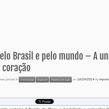
elo Brasil e pelo mundo – A un
o coração
 was posted in
on
10/29/2014
by
impren
Entrevistas
Especial
Matéria de Capa