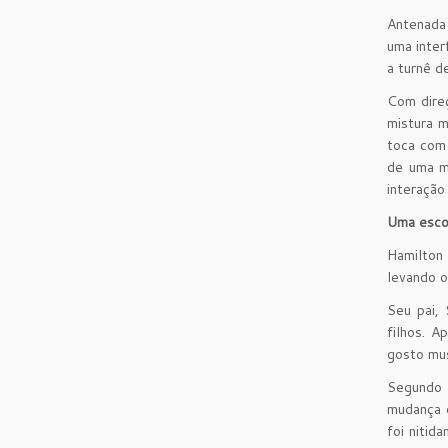
Antenada 
uma inter
a turnê d
Com direç
mistura m
toca com 
de uma mú
interação
Uma escol
Hamilton 
levando o
Seu pai, 
filhos. 
gosto mus
Segundo 
mudança d
foi nitid