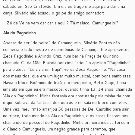
sábado em São Cristóvão. Um dia eu trago ele aqui para dar uma
canja. Silvério não acusou o golpe do amigo sonhador:
– Zé da Velha vem dar canja aqui!? Tá maluco, Camunguelo!?
Ala do Pagodinho
Apesar de ser “do peito” de Camunguelo, Silvério Pontes não
conhecia o lado mestre de cerimônias de Camunga. Ele apresentou
Zeca Pagodinho a Arlindo Cruz, num bar na Praça de Quintino
chamado C.. da Mãe. E ainda por cima “criou” o apelido “Pagodinho”
para o Zeca: “Eu vivia em Irajá”, versa Zeca Pagodinho. “Na casa
dos meus tios, que era um lugar muito musical, com bons sambistas.
Havia o bloco Boêmios de Irajá, e o meu primo, Beto Gago, tinha
uma ala em que eu era mascote, quando tinha 13, 14 anos, chamada
‘Ala do Pagodinho’. Minha fantasia era costurada pela minha tia com
o que sobrava da fantasia dos outros e eu saía no bloco com eles.
Uma vez, meu irmão arranjou 50 pessoas de Del Castilho para sair
no bloco, todo mundo na Ala do Pagodinho, e os caras ficaram nos
chamando de pessoal do Pagodinho. Minha primeira música foi com
o Claudio Camunguelo, um negão grande para caramba, que