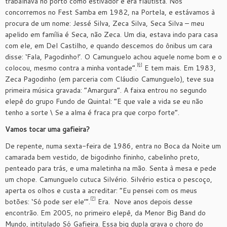
trabalhava no porto como estivador e era flautista. Nós
concorremos no Fest Samba em 1982, na Portela, e estávamos à
procura de um nome: Jessé Silva, Zeca Silva, Seca Silva – meu
apelido em família é Seca, não Zeca. Um dia, estava indo para casa
com ele, em Del Castilho, e quando descemos do ônibus um cara
disse: ‘Fala, Pagodinho!’. O Camunguelo achou aquele nome bom e o
[6]
colocou, mesmo contra a minha vontade”.
E tem mais. Em 1983,
Zeca Pagodinho (em parceria com Cláudio Camunguelo), teve sua
primeira música gravada: “Amargura”. A faixa entrou no segundo
elepê do grupo Fundo de Quintal: “E que vale a vida se eu não
tenho a sorte \ Se a alma é fraca pra que corpo forte”.
Vamos tocar uma gafieira?
De repente, numa sexta-feira de 1986, entra no Boca da Noite um
camarada bem vestido, de bigodinho fininho, cabelinho preto,
penteado para trás, e uma maletinha na mão. Senta à mesa e pede
um chope. Camunguelo cutuca Silvério. Silvério estica o pescoço,
aperta os olhos e custa a acreditar: “Eu pensei com os meus
[7]
botões: ‘Só pode ser ele’”.
Era. Nove anos depois desse
encontrão. Em 2005, no primeiro elepê, da Menor Big Band do
Mundo, intitulado Só Gafieira. Essa big dupla grava o choro do