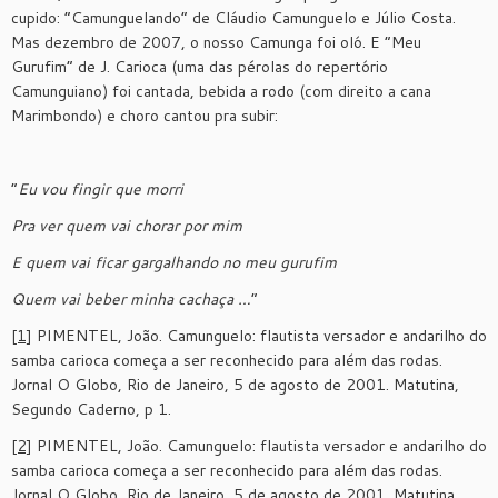
cupido: “Camunguelando” de Cláudio Camunguelo e Júlio Costa.
Mas dezembro de 2007, o nosso Camunga foi oló. E “Meu
Gurufim” de J. Carioca (uma das pérolas do repertório
Camunguiano) foi cantada, bebida a rodo (com direito a cana
Marimbondo) e choro cantou pra subir:
“
Eu vou fingir que morri
Pra ver quem vai chorar por mim
E quem vai ficar gargalhando no meu gurufim
Quem vai beber minha cachaça …
”
[1]
PIMENTEL, João. Camunguelo: flautista versador e andarilho do
samba carioca começa a ser reconhecido para além das rodas.
Jornal O Globo, Rio de Janeiro, 5 de agosto de 2001. Matutina,
Segundo Caderno, p 1.
[2]
PIMENTEL, João. Camunguelo: flautista versador e andarilho do
samba carioca começa a ser reconhecido para além das rodas.
Jornal O Globo, Rio de Janeiro, 5 de agosto de 2001. Matutina,