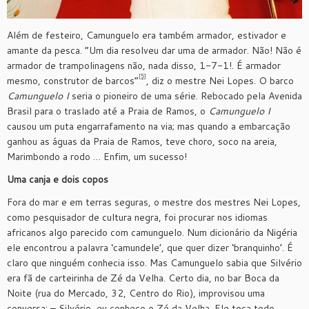
Além de festeiro, Camunguelo era também armador, estivador e
amante da pesca. “Um dia resolveu dar uma de armador. Não! Não é
armador de trampolinagens não, nada disso, 1-7-1!. É armador
[5]
mesmo, construtor de barcos”
, diz o mestre Nei Lopes. O barco
Camunguelo I
seria o pioneiro de uma série. Rebocado pela Avenida
Brasil para o traslado até a Praia de Ramos, o
Camunguelo I
causou um puta engarrafamento na via; mas quando a embarcação
ganhou as águas da Praia de Ramos, teve choro, soco na areia,
Marimbondo a rodo … Enfim, um sucesso!
Uma canja e dois copos
Fora do mar e em terras seguras, o mestre dos mestres Nei Lopes,
como pesquisador de cultura negra, foi procurar nos idiomas
africanos algo parecido com camunguelo. Num dicionário da Nigéria
ele encontrou a palavra ‘camundele’, que quer dizer ‘branquinho’. É
claro que ninguém conhecia isso. Mas Camunguelo sabia que Silvério
era fã de carteirinha de Zé da Velha. Certo dia, no bar Boca da
Noite (rua do Mercado, 32, Centro do Rio), improvisou uma
conversa: – Silvério, eu conheço o Zé da Velha. Ele toca todo