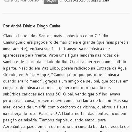
This entry was posted in
on
01/16/2018
by
imprensabr
Artigos
Por André Diniz e Diogo Cunha
Cláudio Lopes dos Santos, mais conhecido como Cláudio
Camunguelo era pagodeiro de mão cheia e grande (que mais parecia
uma raquete), enfiava sua flauta transversa na música que
aparecesse pela frente. Virou uma figura lendária nas rodas de
samba e de choro da cidade do Rio. O cabra mereceria um capítulo
à parte. Nascido em Vaz Lobo, porém radicado na Estrada da Água
Grande, em Vista Alegre, “Camunga” pegou gosto pela música
quando era “dimenor”, graças a um amigo de seu pai, que tocava em
conjunto de música caribenha, gênero muito propalado nos
subúrbios cariocas nos anos 60. O pai, vendo que o filho levava
jeito para a coisa, presenteou-o com uma flauta de bambu. Mas sua
mãe, depois de um rififi com o cachorro da vizinha, quebrou a flauta
na cabeça do totó. Paciência! A flauta, no fim das contas, ficou em
petição de miséria. Tempos depois, quando entrou para
Aeronáutica, jazeu em um dormitório em cima da banda da escola de