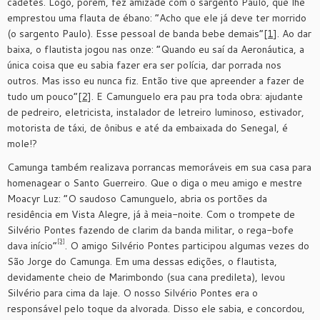
cadetes. Logo, porém, fez amizade com o sargento Paulo, que lhe
emprestou uma flauta de ébano: “Acho que ele já deve ter morrido
(o sargento Paulo). Esse pessoal de banda bebe demais”
[1]
. Ao dar
baixa, o flautista jogou nas onze: “Quando eu saí da Aeronáutica, a
única coisa que eu sabia fazer era ser polícia, dar porrada nos
outros. Mas isso eu nunca fiz. Então tive que apreender a fazer de
tudo um pouco”
[2]
. E Camunguelo era pau pra toda obra: ajudante
de pedreiro, eletricista, instalador de letreiro luminoso, estivador,
motorista de táxi, de ônibus e até da embaixada do Senegal, é
mole!?
Camunga também realizava porrancas memoráveis em sua casa para
homenagear o Santo Guerreiro. Que o diga o meu amigo e mestre
Moacyr Luz: “O saudoso Camunguelo, abria os portões da
residência em Vista Alegre, já à meia-noite. Com o trompete de
Silvério Pontes fazendo de clarim da banda militar, o rega-bofe
[3]
dava início”
. O amigo Silvério Pontes participou algumas vezes do
São Jorge do Camunga. Em uma dessas edições, o flautista,
devidamente cheio de Marimbondo (sua cana predileta), levou
Silvério para cima da laje. O nosso Silvério Pontes era o
responsável pelo toque da alvorada. Disso ele sabia, e concordou,