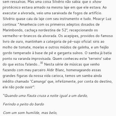
sem ressalvas. Mas uma coisa Silvério não sabia: que o
show
pirotécnico estava armado na mesma laje em que ele estava. Ao
executar a alvorada, veio uma saraivada de fogos de artifício.
Silvério quase caiu da laje com seu instrumento e tudo. Moacyr Luz
continua: “Amanhecia com os primeiros adeptos dosados de
Marimbondo, cachaça nordestina de 52°, recepcionando os
vermelho-e-brancos da alvorada. Os acepipes, providos do famoso
livro de ouro, mantinham a categoria de pé-sujo oficial: siris ao
molho de tomate, moelas e outros miúdos de galinha, e um feijão
gordo temperado à base de pé e garganta suínos. O samba já batia
ponto na varanda improvisada. Quem conheceu este ‘terreiro’ sabe
[4]
do que estou falando…
Nesta série de músicas que venho
fazendo com meu parceiro Aldir Blanc, homenageando essas
grandes figuras da nossa vida carioca, temos um samba ainda
inédito chamado ‘Camunga’ que, infelizmente, por conta do destino,
ele não pode ouvir”:
“
Quando uma flauta cruza a noite igual a um dardo,
Ferindo o peito do bardo
Com um som humilde, mas belo,