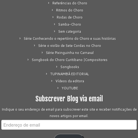
Referências do Choro
Ritmos do Choro
Rodas de Choro
Samba-Choro
Sem categoria
Série Conhecendo o repertório do Choro e suas histórias
Série o violão de Sete Cordas no Choro
Série Pixinguinha no Carnaval
Songbook do Choro Curitibano |Compositores
Songbooks
TUPINAMBÁ EDITORIAL
Vídeos da editora
YOUTUBE
Subscrever Blog via email
Indique o seu endereço de email para subscrever este site e receber notificações de
novos artigos por email.
Endereço
de
email