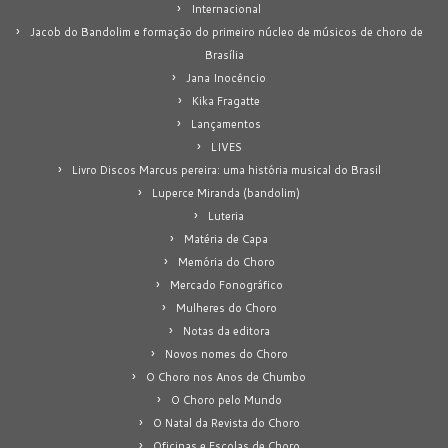
Internacional
Jacob do Bandolim e formação do primeiro núcleo de músicos de choro de
Brasília
Jana Inocêncio
Kika Fragatte
Lançamentos
LIVES
Livro Discos Marcus pereira: uma história musical do Brasil
Luperce Miranda (bandolim)
Luteria
Matéria de Capa
Memória do Choro
Mercado Fonográfico
Mulheres do Choro
Notas da editora
Novos nomes do Choro
O Choro nos Anos de Chumbo
O Choro pelo Mundo
O Natal da Revista do Choro
Oficinas e Escolas de Choro