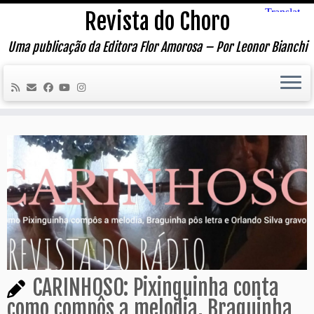
Skip
Revista do Choro
to
content
Uma publicação da Editora Flor Amorosa – Por Leonor Bianchi
CARINHOSO: Pixinguinha conta
como compôs a melodia, Braguinha