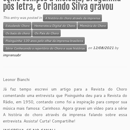
pôs letra, e Orlando Silva gravou
This entry was posted in
A história do choro através da imprensa
Estudando Choro
Hemeroteca Digital do Choro
Memória do Choro
Os baús do choro
Os Pais do Choro
Pixinguinha: 120 anos pelo olhar da imprensa brasileira
on
12/08/2021
by
Série Conhecendo o repertório do Choro e suas histórias
imprensabr
Leonor Bianchi
Já faz tempo escrevi um artigo para a Revista do Choro
comentando uma entrevista que Pixinguinha deu para a Revista do
Rádio, em 1950, contando como foi a inspiração para compor sua
música mais famosa: Carinhoso. Agora gravei um vídeo para a série
A história do choro através da imprensa falando sobre essa
entrevista. Assista! Curta! Compartilhe!