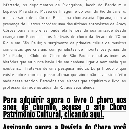
infartado, os depoimentos de Pixinguinha, Jacob do Bandolim e
Luperce Miranda ao Museu de Imagem e do Som do Rio de Janeiro;
o aniversário de João da Baiana na churrascaria Tijucana, com a
presença de ilustres chorões; uma das últimas entrevistas de Aracy
Côrtes para a imprensa, onde ela lembra de sua amizade desde
criança com Pixinguinha; os festivais de choro da década de 70 no
Rio e em São Paulo; o surgimento da primeira célula de músicos
comunistas que criaram, com jornalistas de importantes jornais de
São Paulo, o Clube do Choro de São Paulo, e outras inúmeras
histórias que eu nunca havia lido em nenhum lugar e nem sabia que
existiam… Trata-se de uma pesquisa inédita. Eu já li tudo o que
existe sobre choro, e posso afirmar que ainda não havia sido feito
nada neste sentido. Parabéns aos leitores que adquiriram o livro, ao
professor da rede estadual do RJ, aos seus alunos.
Para adquirir agora o livro O choro nos
anos de chumbo, acesse o site Choro
Patrimônio Cultural, clicando aqui.
Assinando agora a Revista do Choro você