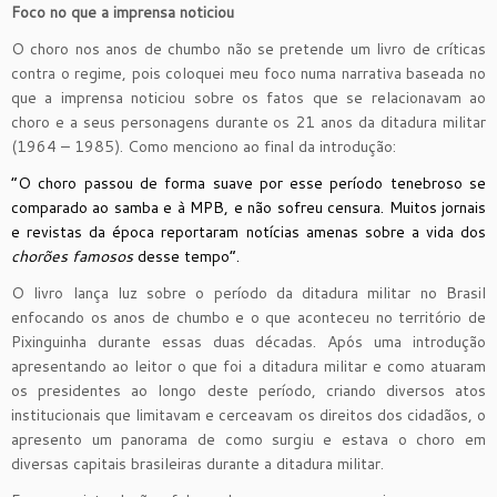
F
oco n
o que
a imprensa
noticiou
O choro nos anos de chumbo não se pretende um livro de críticas
contra o regime, pois coloquei meu foco numa narrativa baseada no
que a imprensa noticiou sobre os fatos que se relacionavam ao
choro e a seus personagens durante os 21 anos da ditadura militar
(1964 – 1985). Como menciono ao final da introdução:
“O choro passou de forma suave por esse perí
o
do tenebroso se
comparado ao samba e à MPB, e não sofreu censura.
Muitos jornais
e revistas da época reportaram notícias amenas sobre a vida dos
chorões famosos
desse tempo”.
O livro lança luz sobre o período da ditadura militar no Brasil
enfocando os anos de chumbo e o que aconteceu no território de
Pixinguinha durante essas duas décadas. Após uma introdução
apresentando ao leitor o que foi a ditadura militar e como atuaram
os presidentes ao longo deste período, criando diversos atos
institucionais que limitavam e cerceavam os direitos dos cidadãos, o
apresento um panorama de como surgiu e estava o choro em
diversas capitais brasileiras durante a ditadura militar.