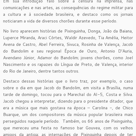
Em sua introdução falo sobre a censura na imprensa, nas
comunicações e nas artes, as consequências do regime militar para
a cultura e à sociedade brasileira, e destaco como os jornais
noticiaram a vida de diversos chorões durante esse período.
No livro aparecem histórias de Pixinguinha, Donga, João da Baiana,
Luperce Miranda, Araci Côrtes, Waldir Azevedo, Tia Amélia, Heitor
Avena de Castro, Abel Ferreira, Sivuca, Rosinha de Valença, Jacob
do Bandolim e seu regional Época de Ouro, Antonio D’Auria,
Avendano Júnior, Adamor do Bandolim; jovens chorões, como Joel
Nascimento e os rapazes do Língua de Preto, de Valença, interior
do Rio de Janeiro, dentre tantos outros.
Destaco dessas histórias que o livro traz, por exemplo, o caso
sobre o dia em que Jacob do Bandolim, em visita a Brasília, numa
tarde de domingo, tocou para o Marechal do AI-5, Costa e Silva.
Jacob chegou a interpretar, dizendo para o presidente ditador, que
era a música que mais gostava na época – Carolina -, de Chico
Buarque, um dos compositores da música popular brasileira mais
perseguidos naquele período. Também, os 66 anos de Pixinguinha,
que mereceu uma festa no famoso bar Gouvea, com os velhos
amigos da antiga; as internações de Pixinguinha depois de ter