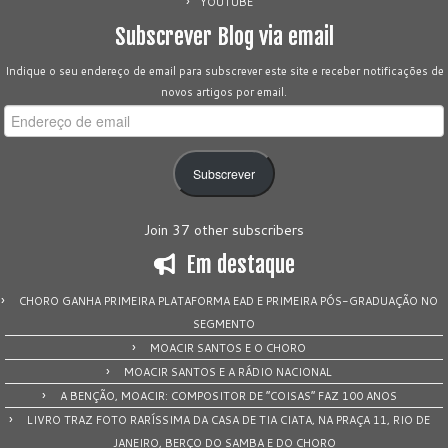
YOUTUBE
Subscrever Blog via email
Indique o seu endereço de email para subscrever este site e receber notificações de
novos artigos por email.
Endereço
de
email
Subscrever
Join 37 other subscribers
Em destaque
CHORO GANHA PRIMEIRA PLATAFORMA EAD E PRIMEIRA PÓS-GRADUAÇÃO NO
SEGMENTO
MOACIR SANTOS E O CHORO
MOACIR SANTOS E A RÁDIO NACIONAL
A BENÇÃO, MOACIR: COMPOSITOR DE “COISAS” FAZ 100 ANOS
LIVRO TRAZ FOTO RARÍSSIMA DA CASA DE TIA CIATA, NA PRAÇA 11, RIO DE
JANEIRO, BERÇO DO SAMBA E DO CHORO