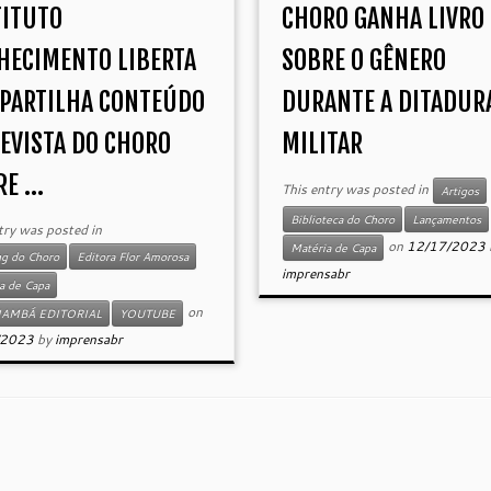
TITUTO
CHORO GANHA LIVRO
HECIMENTO LIBERTA
SOBRE O GÊNERO
PARTILHA CONTEÚDO
DURANTE A DITADUR
REVISTA DO CHORO
MILITAR
E ...
This entry was posted in
Artigos
Biblioteca do Choro
Lançamentos
try was posted in
on
12/17/2023
Matéria de Capa
ng do Choro
Editora Flor Amorosa
imprensabr
a de Capa
on
NAMBÁ EDITORIAL
YOUTUBE
/2023
by
imprensabr