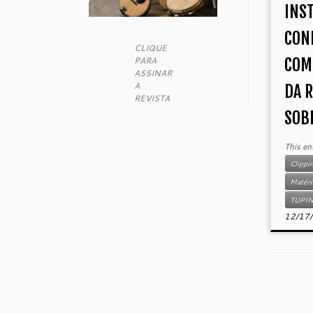
INS
CON
CLIQUE
PARA
COM
ASSINAR
A
DA 
REVISTA
SOBR
This en
Clippi
Matéri
TUPI
12/17