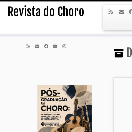
Skip
Revista do Choro
to
content
D