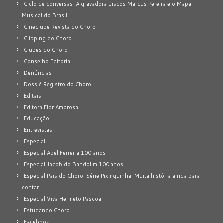
Ciclo de conversas 'A gravadora Discos Marcus Pereira e o Mapa
Musical do Brasil
Cineclube Revista do Choro
Clipping do Choro
Clubes do Choro
Conselho Editorial
Denúncias
Dossiê Registro do Choro
Editais
Editora Flor Amorosa
Educação
Entrevistas
Especial
Especial Abel Ferreira 100 anos
Especial Jacob do Bandolim 100 anos
Especial Pais do Choro: Série Pixinguinha: Muita história ainda para
contar
Especial Viva Hermeto Pascoal
Estudando Choro
Facebook