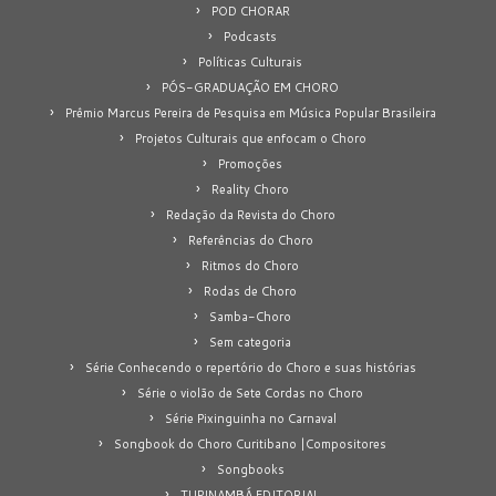
POD CHORAR
Podcasts
Políticas Culturais
PÓS-GRADUAÇÃO EM CHORO
Prêmio Marcus Pereira de Pesquisa em Música Popular Brasileira
Projetos Culturais que enfocam o Choro
Promoções
Reality Choro
Redação da Revista do Choro
Referências do Choro
Ritmos do Choro
Rodas de Choro
Samba-Choro
Sem categoria
Série Conhecendo o repertório do Choro e suas histórias
Série o violão de Sete Cordas no Choro
Série Pixinguinha no Carnaval
Songbook do Choro Curitibano |Compositores
Songbooks
TUPINAMBÁ EDITORIAL