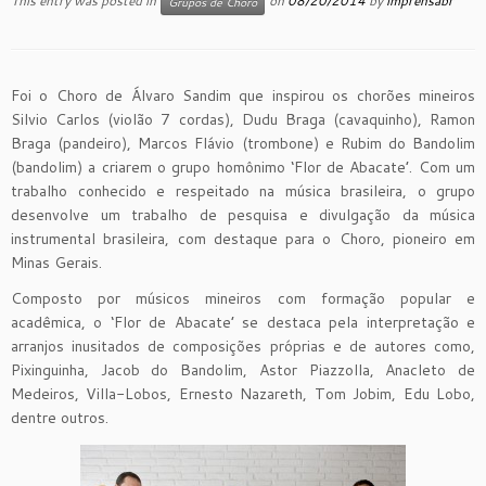
This entry was posted in
on
08/20/2014
by
imprensabr
Grupos de Choro
Foi o Choro de Álvaro Sandim que inspirou os chorões mineiros
Silvio Carlos (violão 7 cordas), Dudu Braga (cavaquinho), Ramon
Braga (pandeiro), Marcos Flávio (trombone) e Rubim do Bandolim
(bandolim) a criarem o grupo homônimo ‘Flor de Abacate’. Com um
trabalho conhecido e respeitado na música brasileira, o grupo
desenvolve um trabalho de pesquisa e divulgação da música
instrumental brasileira, com destaque para o Choro, pioneiro em
Minas Gerais.
Composto por músicos mineiros com formação popular e
acadêmica, o ‘Flor de Abacate’ se destaca pela interpretação e
arranjos inusitados de composições próprias e de autores como,
Pixinguinha, Jacob do Bandolim, Astor Piazzolla, Anacleto de
Medeiros, Villa-Lobos, Ernesto Nazareth, Tom Jobim, Edu Lobo,
dentre outros.