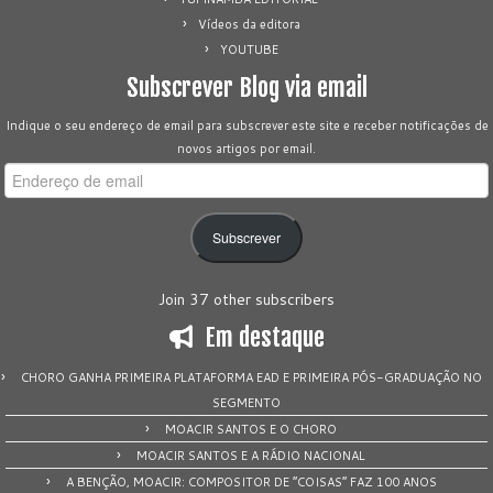
Vídeos da editora
YOUTUBE
Subscrever Blog via email
Indique o seu endereço de email para subscrever este site e receber notificações de
novos artigos por email.
Endereço
de
email
Subscrever
Join 37 other subscribers
Em destaque
CHORO GANHA PRIMEIRA PLATAFORMA EAD E PRIMEIRA PÓS-GRADUAÇÃO NO
SEGMENTO
MOACIR SANTOS E O CHORO
MOACIR SANTOS E A RÁDIO NACIONAL
A BENÇÃO, MOACIR: COMPOSITOR DE “COISAS” FAZ 100 ANOS