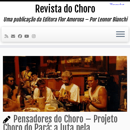
Skip
Revista do Choro
to
content
Uma publicação da Editora Flor Amorosa – Por Leonor Bianchi
Pensadores do Choro – Projeto
Choro do Pará: a luta pela