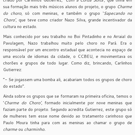
criado por Carlinhos Gutierrez, ‘
Com a Corda Solta’
, que tinha em
sua formação mais três músicos alunos do projeto, o grupo
Charme
do choro
, só com meninas, e também o grupo ‘
Sapecando no
Choro’
, que teve como criador Nazo Silva, grande incentivador da
cultura no estado.
Mais conhecido por seu trabalho no Boi Pintadinho e no Arraial do
Pavulagem, Nazo trabalhou muito pelo choro no Pará. Era o
responsável por um encontro estadual que acontecia no espaço de
uma escola de idiomas da cidade, o CCBEU, e movimentava os
chorões e grupos de todo lugar. Como diz, brincando, Carlinhos
Gutierrez:
“- Se jogassem uma bomba ali, acabariam todos os grupos de choro
do estado”.
Ainda sobre os grupos que se formaram na primeira oficina, temos o
‘
Charme do Choro’
, formado inicialmente por nove meninas que
faziam parte do projeto. Segundo acredita Gutierrez, este grupo só
de mulheres tem esse nome devido ao tratamento carinhoso que
Paulo Moura tinha para com as meninas ao chamar o grupo de
charme
ou
charminho.