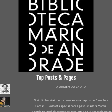
Top Posts & Pages
A ORIGEM DO CHORO
O violão brasileiro e o choro antes e depois de Dino Sete
Cordas - Podcast especial com a pesquisadora Marcia
Taborda no qual ela responde perguntas de vários violonistas