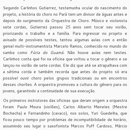
Segundo Carlinhos Gutierrez, testemunha ocular do nascimento do
projeto, a história do choro no Pará tem um divisor de águas antes e
depois do surgimento da Orquestra de Choro. Músico e violonista
sete cordas, Gutierrez passou 25 anos sem tocar seu violão,
priorizando o trabalho e a família. Para ingressar no projeto e
avisado de possíveis testes, tentou algumas aulas com o então
genial multi-instrumentista Marcelo Ramos, conhecido no mundo do
samba como
Fúria do Guamá.
Não houve aulas nem testes.
Carlinhos conta que foi na oficina que voltou a tocar o gênero e se
lançou no violão de sete cordas. Ele diz que até se atrapalhava com
a sétima corda e também recorda que antes do projeto só era
possível ouvir choro pelos grupos tradicionais ou em encontros
desses chorões. A orquestra promoveu a cultura do gênero para os
jovens, garantindo a continuidade de sua execução.
Os primeiros instrutores das oficinas que deram origem a orquestra
foram: Paulo Moura (violões), Carlos Alberto Meireles (Mestre
Bochecha) e Fernandinho (cavaco), nos solos, Yuri Guedelha, que
ficou pouco tempo por problemas de incompatibilidade de horário,
assumindo seu lugar o saxofonista Marcos Puff Cardoso, Márcio