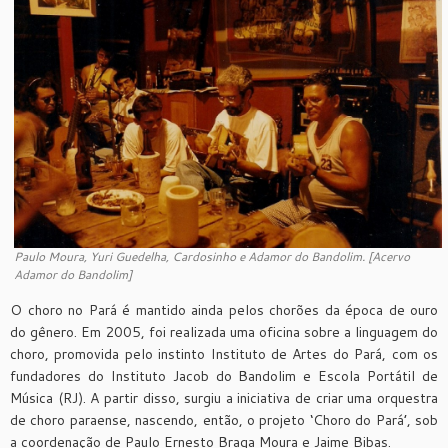
Paulo Moura, Yuri Guedelha, Cardosinho e Adamor do Bandolim. [Acervo
Adamor do Bandolim]
O choro no Pará é mantido ainda pelos chorões da época de ouro
do gênero. Em 2005, foi realizada uma oficina sobre a linguagem do
choro, promovida pelo instinto Instituto de Artes do Pará, com os
fundadores do Instituto Jacob do Bandolim e Escola Portátil de
Música (RJ). A partir disso, surgiu a iniciativa de criar uma orquestra
de choro paraense, nascendo, então, o projeto ‘Choro do Pará’, sob
a coordenação de Paulo Ernesto Braga Moura e Jaime Bibas.