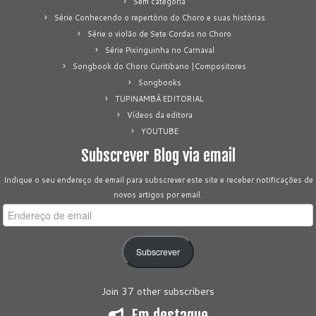
Sem categoria
Série Conhecendo o repertório do Choro e suas histórias
Série o violão de Sete Cordas no Choro
Série Pixinguinha no Carnaval
Songbook do Choro Curitibano |Compositores
Songbooks
TUPINAMBÁ EDITORIAL
Vídeos da editora
YOUTUBE
Subscrever Blog via email
Indique o seu endereço de email para subscrever este site e receber notificações de
novos artigos por email.
Endereço
de
email
Subscrever
Join 37 other subscribers
Em destaque