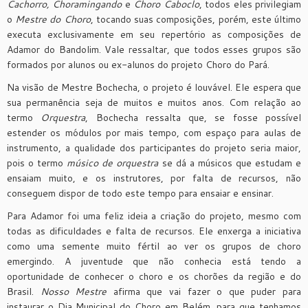
Cachorro, Choramingando
e
Choro Caboclo
, todos eles privilegiam
o
Mestre do Choro
, tocando suas composições, porém, este último
executa exclusivamente em seu repertório as composições de
Adamor do Bandolim. Vale ressaltar, que todos esses grupos são
formados por alunos ou ex-alunos do projeto Choro do Pará.
Na visão de Mestre Bochecha, o projeto é louvável. Ele espera que
sua permanência seja de muitos e muitos anos. Com relação ao
termo
Orquestra
, Bochecha ressalta que, se fosse possível
estender os módulos por mais tempo, com espaço para aulas de
instrumento, a qualidade dos participantes do projeto seria maior,
pois o termo
músico de orquestra
se dá a músicos que estudam e
ensaiam muito, e os instrutores, por falta de recursos, não
conseguem dispor de todo este tempo para ensaiar e ensinar.
Para Adamor foi uma feliz ideia a criação do projeto, mesmo com
todas as dificuldades e falta de recursos. Ele enxerga a iniciativa
como uma semente muito fértil ao ver os grupos de choro
emergindo. A juventude que não conhecia está tendo a
oportunidade de conhecer o choro e os chorões da região e do
Brasil.
Nosso Mestre
afirma que vai fazer o que puder para
instaurar o Dia Municipal do Choro em Belém, para que tenhamos