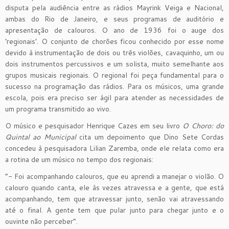
disputa pela audiência entre as rádios Mayrink Veiga e Nacional,
ambas do Rio de Janeiro, e seus programas de auditório e
apresentação de calouros. O ano de 1936 foi o auge dos
‘regionais’. O conjunto de chorões ficou conhecido por esse nome
devido à instrumentação de dois ou três violões, cavaquinho, um ou
dois instrumentos percussivos e um solista, muito semelhante aos
grupos musicais regionais. O regional foi peça fundamental para o
sucesso na programação das rádios. Para os músicos, uma grande
escola, pois era preciso ser ágil para atender as necessidades de
um programa transmitido ao vivo.
O músico e pesquisador Henrique Cazes em seu livro
O Choro: do
Quintal ao Municipal
cita um depoimento que Dino Sete Cordas
concedeu à pesquisadora Lilian Zaremba, onde ele relata como era
a rotina de um músico no tempo dos regionais:
“- Foi acompanhando calouros, que eu aprendi a manejar o violão. O
calouro quando canta, ele às vezes atravessa e a gente, que está
acompanhando, tem que atravessar junto, senão vai atravessando
até o final. A gente tem que pular junto para chegar junto e o
ouvinte não perceber”.