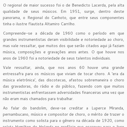
O regional de maior sucesso foi o de Benedicto Lacerda, pela alta
qualidade de seus músicos. Em 1951, surge, dentro deste
panorama, o Regional do Canhoto, que entre seus componentes
tinha o ilustre flautista Altamiro Carrilho.
Compreende-se a década de 1960 como o período em que
grandes instrumentistas deram visibilidade e notoriedade ao choro,
mas vale ressaltar, que muitos dos que serão citados aqui já faziam
música, composições e gravações anos antes. O que houve nos
anos de 1960 foi a notoriedade de seus talentos individuais.
Vale ressaltar, ainda, que nos anos 60 houve uma grande
entressafra para os músicos que viviam de tocar choro. A ‘era da
música eletrônica’, das discotecas, afastou sobremaneira o choro
das gravadoras, do rádio e do público, fazendo com que muitos
instrumentistas enfrentassem adversidades financeiras uma vez que
não eram mais chamados para trabalhar.
Ao falar do bandolim, deve-se creditar a Luperce Miranda,
pernambucano, músico e compositor de choro, o mérito de trazer o
instrumento como solista para o gênero na década de 1920, como
relata Hamilton de Holanda no prefácio que escreveu para o livro