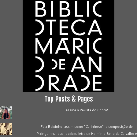
Top Posts & Pages
Assine a Revista do Choro!
Fala Baixinho: assim como "Carinhoso", a composição de
Pixinguinha, que recebeu letra de Hermínio Bello de Carvalho e