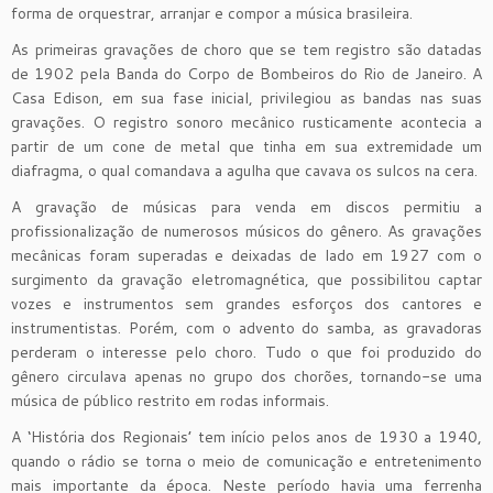
forma de orquestrar, arranjar e compor a música brasileira.
As primeiras gravações de choro que se tem registro são datadas
de 1902 pela Banda do Corpo de Bombeiros do Rio de Janeiro. A
Casa Edison, em sua fase inicial, privilegiou as bandas nas suas
gravações. O registro sonoro mecânico rusticamente acontecia a
partir de um cone de metal que tinha em sua extremidade um
diafragma, o qual comandava a agulha que cavava os sulcos na cera.
A gravação de músicas para venda em discos permitiu a
profissionalização de numerosos músicos do gênero. As gravações
mecânicas foram superadas e deixadas de lado em 1927 com o
surgimento da gravação eletromagnética, que possibilitou captar
vozes e instrumentos sem grandes esforços dos cantores e
instrumentistas. Porém, com o advento do samba, as gravadoras
perderam o interesse pelo choro. Tudo o que foi produzido do
gênero circulava apenas no grupo dos chorões, tornando-se uma
música de público restrito em rodas informais.
A ‘História dos Regionais’ tem início pelos anos de 1930 a 1940,
quando o rádio se torna o meio de comunicação e entretenimento
mais importante da época. Neste período havia uma ferrenha