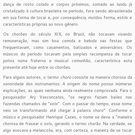
dança de rosto colado e corpos próximos, somado ao lundu já
cristalizado à cultura brasileira no período, fora sendo abrasileirada
em sua forma de tocar e, por consequência, moldou forma, estilo e
características próprias ao novo gênero.
Os chorões do século XIX, no Brasil, não tocavam visando
remuneração, mas sim boa comida e bebida nas festas que
frequentavam, como casamentos, batizados e aniversários. Os
músicos do período tocavam pela simples recompensa de tocar
juntos numa fraterna e musical comunhão, característica esta
presente até hoje entre os chorões.
Para alguns autores, o termo
choro
consiste na maneira chorosa da
sonoridade dos instrumentos. A origem do nome possui inúmeras
explicações, as quais nenhuma ainda realmente comprovada. Para o
pesquisador Ary Vasconcelos, “os negros faziam bailes nas
fazendas chamados de “xolo”. Com o passar do tempo, esse nome
veio se transformando até chegar à palavra choro”. Conforme o
músico e pesquisador Henrique Cazes, o nome se deve a “maneira
chorosa de frasear o solo, gerando o termo chorão. Na verdade, se
algo evocava a melancolia, era, com certeza, a maneira de se tocar