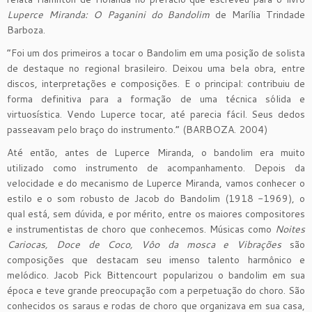
Luperce Miranda: O Paganini do Bandolim
de Marília Trindade
Barboza.
“Foi um dos primeiros a tocar o Bandolim em uma posição de solista
de destaque no regional brasileiro. Deixou uma bela obra, entre
discos, interpretações e composições. E o principal: contribuiu de
forma definitiva para a formação de uma técnica sólida e
virtuosística. Vendo Luperce tocar, até parecia fácil. Seus dedos
passeavam pelo braço do instrumento.” (BARBOZA. 2004)
Até então, antes de Luperce Miranda, o bandolim era muito
utilizado como instrumento de acompanhamento. Depois da
velocidade e do mecanismo de Luperce Miranda, vamos conhecer o
estilo e o som robusto de Jacob do Bandolim (1918 -1969), o
qual está, sem dúvida, e por mérito, entre os maiores compositores
e instrumentistas de choro que conhecemos. Músicas como
Noites
Cariocas, Doce de Coco, Vôo da mosca e Vibrações
são
composições que destacam seu imenso talento harmônico e
melódico. Jacob Pick Bittencourt popularizou o bandolim em sua
época e teve grande preocupação com a perpetuação do choro. São
conhecidos os saraus e rodas de choro que organizava em sua casa,