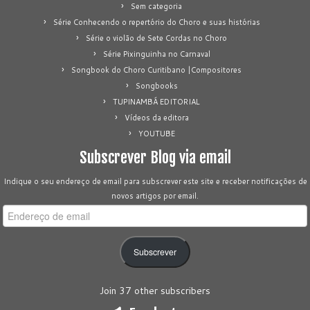
Sem categoria
Série Conhecendo o repertório do Choro e suas histórias
Série o violão de Sete Cordas no Choro
Série Pixinguinha no Carnaval
Songbook do Choro Curitibano |Compositores
Songbooks
TUPINAMBÁ EDITORIAL
Vídeos da editora
YOUTUBE
Subscrever Blog via email
Indique o seu endereço de email para subscrever este site e receber notificações de
novos artigos por email.
Endereço
de
email
Subscrever
Join 37 other subscribers