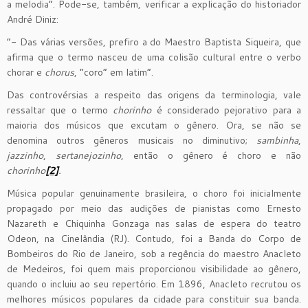
a melodia”. Pode-se, também, verificar a explicação do historiador
André Diniz:
“- Das várias versões, prefiro a do Maestro Baptista Siqueira, que
afirma que o termo nasceu de uma colisão cultural entre o verbo
chorar e
chorus
, “coro” em latim”.
Das controvérsias a respeito das origens da terminologia, vale
ressaltar que o termo
chorinho
é considerado pejorativo para a
maioria dos músicos que excutam o gênero. Ora, se não se
denomina outros gêneros musicais no diminutivo;
sambinha
,
jazzinho
,
sertanejozinho
, então o gênero é choro e não
chorinho
[2]
.
Música popular genuinamente brasileira, o choro foi inicialmente
propagado por meio das audições de pianistas como Ernesto
Nazareth e Chiquinha Gonzaga nas salas de espera do teatro
Odeon, na Cinelândia (RJ). Contudo, foi a Banda do Corpo de
Bombeiros do Rio de Janeiro, sob a regência do maestro Anacleto
de Medeiros, foi quem mais proporcionou visibilidade ao gênero,
quando o incluiu ao seu repertório. Em 1896, Anacleto recrutou os
melhores músicos populares da cidade para constituir sua banda.