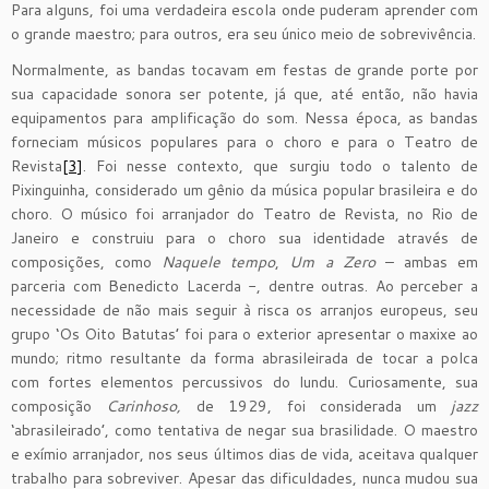
Para alguns, foi uma verdadeira escola onde puderam aprender com
o grande maestro; para outros, era seu único meio de sobrevivência.
Normalmente, as bandas tocavam em festas de grande porte por
sua capacidade sonora ser potente, já que, até então, não havia
equipamentos para amplificação do som. Nessa época, as bandas
forneciam músicos populares para o choro e para o Teatro de
Revista
[3]
. Foi nesse contexto, que surgiu todo o talento de
Pixinguinha, considerado um gênio da música popular brasileira e do
choro. O músico foi arranjador do Teatro de Revista, no Rio de
Janeiro e construiu para o choro sua identidade através de
composições, como
Naquele tempo
,
Um a Zero
– ambas em
parceria com Benedicto Lacerda -, dentre outras. Ao perceber a
necessidade de não mais seguir à risca os arranjos europeus, seu
grupo ‘Os Oito Batutas’ foi para o exterior apresentar o maxixe ao
mundo; ritmo resultante da forma abrasileirada de tocar a polca
com fortes elementos percussivos do lundu. Curiosamente, sua
composição
Carinhoso,
de 1929, foi considerada um
jazz
‘abrasileirado’, como tentativa de negar sua brasilidade. O maestro
e exímio arranjador, nos seus últimos dias de vida, aceitava qualquer
trabalho para sobreviver. Apesar das dificuldades, nunca mudou sua