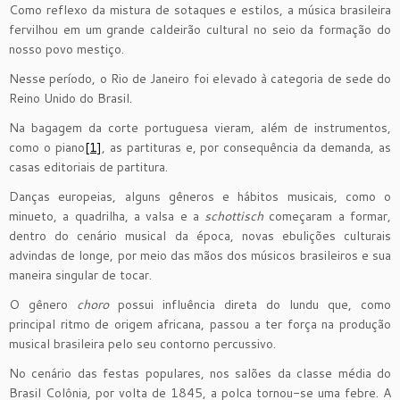
Como reflexo da mistura de sotaques e estilos, a música brasileira
fervilhou em um grande caldeirão cultural no seio da formação do
nosso povo mestiço.
Nesse período, o Rio de Janeiro foi elevado à categoria de sede do
Reino Unido do Brasil.
Na bagagem da corte portuguesa vieram, além de instrumentos,
como o piano
[1]
, as partituras e, por consequência da demanda, as
casas editoriais de partitura.
Danças europeias, alguns gêneros e hábitos musicais, como o
minueto, a quadrilha, a valsa e a
schottisch
começaram a formar,
dentro do cenário musical da época, novas ebulições culturais
advindas de longe, por meio das mãos dos músicos brasileiros e sua
maneira singular de tocar.
O gênero
choro
possui influência direta do lundu que, como
principal ritmo de origem africana, passou a ter força na produção
musical brasileira pelo seu contorno percussivo.
No cenário das festas populares, nos salões da classe média do
Brasil Colônia, por volta de 1845, a polca tornou-se uma febre. A