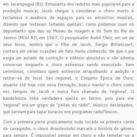
em Jacarepaguá (RJ). Entusiasta dos redutos mais populares para a
produção musical, Jacob chegou a considerar o choro morto e
reclamava a ausência de espaços para os encontros musicais,
dizendo que ‘estavam faltando quintais’, como podemos ouvir no
depoimento que deu ao Museu da Imagem e do Som do Rio de
Janeiro (MIS/ RJ), em 1967. O pesquisador André Diniz, em um de
seus livros, lembra que o filho de Jacob, Sergio Bittencourt,
contava em várias ocasiões um fato muito conhecido, de que o pai
exigia um estado de contrição e silêncio absolutos e não admitia
conversas enquanto o choro estivesse sendo executado. Sem
cerimônias, convidava quem estivesse atrapalhando a audição a
retirar-se do local. Seu regional, o Conjunto Época de Ouro,
atuante até hoje com nova formação, busca manter o choro como
nos tempos de Jacob e nunca fora chamado de ‘regional’. O
bandolinista tinha verdadeira ojeriza ao termo, pois para ele
‘regional’ era um grupo de “peões do rádio”, músicos desleixados,
que serviam para tapar buracos nos programas radiofônicos.
Com a primeira parte praticamente toda tocada na primeira corda
do cavaquinho, o choro
Brasileirinho
marcaria a história do gênero
para sempre. É impossível pensar em choro e não remeter-se a