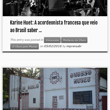
Karine Huet: A acordeonista francesa que veio
ao Brasil saber ...
This entry was posted in
Entrevistas
Mulheres do Choro
on
05/02/2016
by
imprensabr
O Choro pelo Mundo