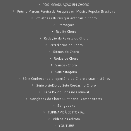
PÓS-GRADUAÇÃO EM CHORO
Prêmio Marcus Pereira de Pesquisa em Música Popular Brasileira
Projetos Culturais que enfocam o Choro
Promoções
Reality Choro
Redação da Revista do Choro
Referências do Choro
Ritmos do Choro
Rodas de Choro
Samba-Choro
Sem categoria
Série Conhecendo o repertório do Choro e suas histórias
Série o violão de Sete Cordas no Choro
Série Pixinguinha no Carnaval
Songbook do Choro Curitibano |Compositores
Songbooks
TUPINAMBÁ EDITORIAL
Vídeos da editora
YOUTUBE