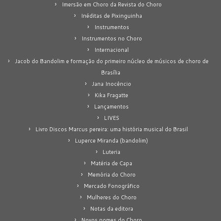
Imersão em Choro da Revista do Choro
Inéditas de Pixinguinha
Instrumentos
Instrumentos no Choro
Internacional
Jacob do Bandolim e formação do primeiro núcleo de músicos de choro de
Brasília
Jana Inocêncio
Kika Fragatte
Lançamentos
LIVES
Livro Discos Marcus pereira: uma história musical do Brasil
Luperce Miranda (bandolim)
Luteria
Matéria de Capa
Memória do Choro
Mercado Fonográfico
Mulheres do Choro
Notas da editora
Novos nomes do Choro