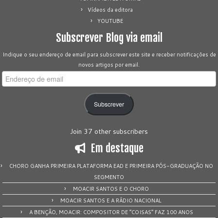
Vídeos da editora
YOUTUBE
Subscrever Blog via email
Indique o seu endereço de email para subscrever este site e receber notificações de
novos artigos por email.
Endereço
de
email
Subscrever
Join 37 other subscribers
Em destaque
CHORO GANHA PRIMEIRA PLATAFORMA EAD E PRIMEIRA PÓS-GRADUAÇÃO NO
SEGMENTO
MOACIR SANTOS E O CHORO
MOACIR SANTOS E A RÁDIO NACIONAL
A BENÇÃO, MOACIR: COMPOSITOR DE “COISAS” FAZ 100 ANOS