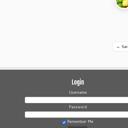
←
Sara
Login
Username
Password
Remember Me