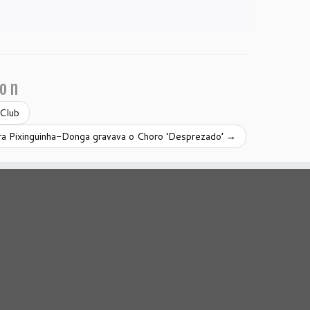
ion
 Club
ra Pixinguinha-Donga gravava o Choro ‘Desprezado’
→