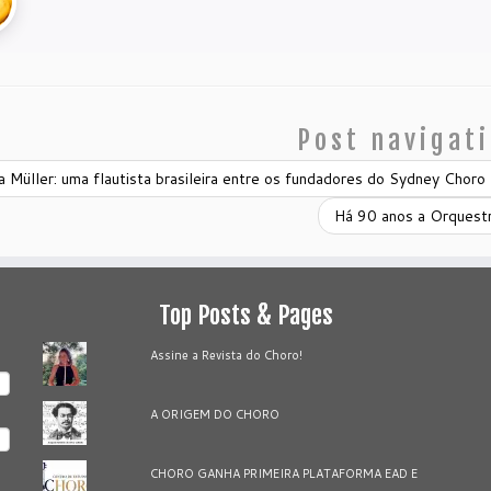
Post navigat
 Müller: uma flautista brasileira entre os fundadores do Sydney Choro
Há 90 anos a Orquest
Top Posts & Pages
Assine a Revista do Choro!
A ORIGEM DO CHORO
CHORO GANHA PRIMEIRA PLATAFORMA EAD E