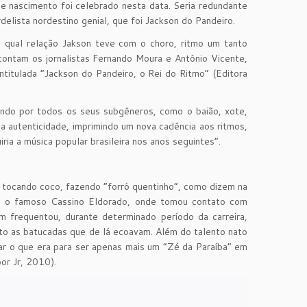
de nascimento foi celebrado nesta data. Seria redundante
rdelista nordestino genial, que foi Jackson do Pandeiro.
: qual relação Jakson teve com o choro, ritmo um tanto
contam os jornalistas Fernando Moura e Antônio Vicente,
titulada “Jackson do Pandeiro, o Rei do Ritmo” (Editora
ando por todos os seus subgêneros, como o baião, xote,
a autenticidade, imprimindo um nova cadência aos ritmos,
ria a música popular brasileira nos anos seguintes”.
e tocando coco, fazendo “forró quentinho”, como dizem na
tou o famoso Cassino Eldorado, onde tomou contato com
m frequentou, durante determinado período da carreira,
rto as batucadas que de lá ecoavam. Além do talento nato
ar o que era para ser apenas mais um “Zé da Paraíba” em
or Jr, 2010).