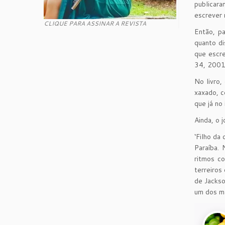
publicara
escrever 
CLIQUE PARA ASSINAR A REVISTA
Então, pa
quanto di
que escre
34, 2001
No livro,
xaxado, c
que já no
Ainda, o 
‘Filho da
Paraíba.
ritmos c
terreiros
de Jackso
um dos ma