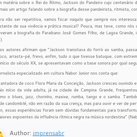
m matéria sobre o Rei do Ritmo, Jackson do Pandeiro cujo centenário 
mais um artigo falando sobre a biografia desse pandeirista, ritmista, co
ra não ser repetitiva, vamos focar naquilo que sempre nos interessa
stante de sua vivência e prática musical? Pouca, mas teve, como nós 
veram a biografia do Paraibano José Gomes Filho, de Lagoa Grande, in
).
 os autores afirmam que “Jackson transitava do forró ao samba, pass
oco, arrasta-pé, frevo, enfim, tudo o que tivesse batuque, com extrem
 início do século XX, se apresentavam como a base sonora por qual segui
jornalista especializado em cultura Nabor Junior nos conta que:
 cantadora de coco Flora Maria da Conceição, Jackson cresceu ouvindo 
 No início da vida adulta, já na cidade de Campina Grande, frequen
omo o blues, jazz, chorinho, maxixe, rumba, tango e o samba. També
 de candomblé, não em razão da sua crença, mas para ouvir e ver de pe
n, essas experiências foram sem dúvidas fundamentais para transform
iores expoentes da influência rítmica negra na música nordestina” (Nab
Author:
imprensabr