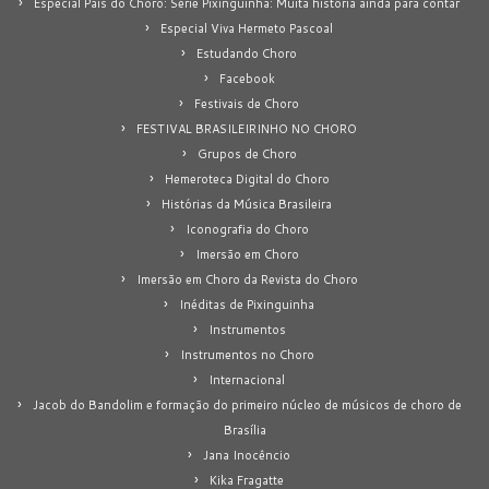
Especial Pais do Choro: Série Pixinguinha: Muita história ainda para contar
Especial Viva Hermeto Pascoal
Estudando Choro
Facebook
Festivais de Choro
FESTIVAL BRASILEIRINHO NO CHORO
Grupos de Choro
Hemeroteca Digital do Choro
Histórias da Música Brasileira
Iconografia do Choro
Imersão em Choro
Imersão em Choro da Revista do Choro
Inéditas de Pixinguinha
Instrumentos
Instrumentos no Choro
Internacional
Jacob do Bandolim e formação do primeiro núcleo de músicos de choro de
Brasília
Jana Inocêncio
Kika Fragatte