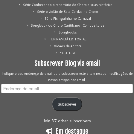
Série Conhecendo o repertório do Choro e suas histórias
Série o violão de Sete Cordas no Choro
Série Pixinguinha no Carnaval
Songbook do Choro Curitibano |Compositores
Songbooks
TUPINAMBÁ EDITORIAL
Vídeos da editora
YOUTUBE
Subscrever Blog via email
Indique o seu endereço de email para subscrever este site e receber notificações de
novos artigos por email.
Endereço
de
email
Subscrever
Join 37 other subscribers
Em destaque