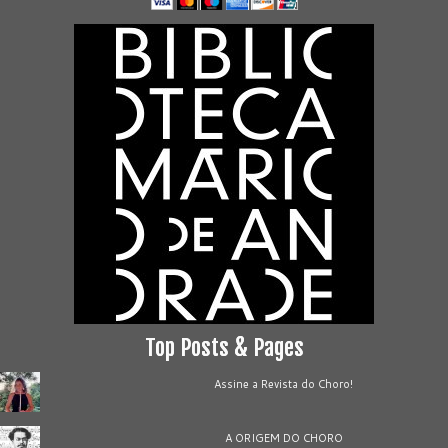
Top Posts & Pages
Assine a Revista do Choro!
A ORIGEM DO CHORO