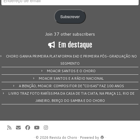
de
email
Subscrever
Join 37 other subscribers
Em destaque
CHORO GANHA PRIMEIRA PLATAFORMA EAD E PRIMEIRA PÓS-GRADUAÇÃO NO
SEGMENTO
MOACIR SANTOS E O CHORO
MOACIR SANTOS E A RÁDIO NACIONAL
A BENÇÃO, MOACIR: COMPOSITOR DE “COISAS” FAZ 100 ANOS
LIVRO TRAZ FOTO RARÍSSIMA DA CASA DE TIA CIATA, NA PRAÇA 11, RIO DE
JANEIRO, BERÇO DO SAMBA E DO CHORO
·
© 2026
Revista do Choro
·
Powered by
·