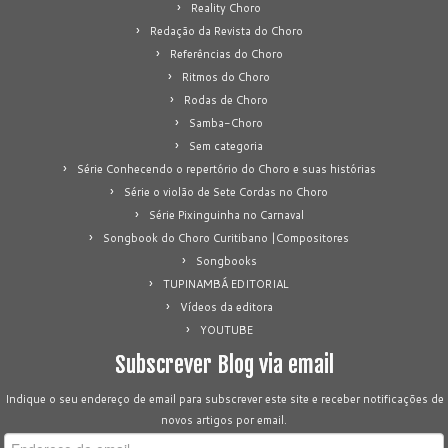
Reality Choro
Redação da Revista do Choro
Referências do Choro
Ritmos do Choro
Rodas de Choro
Samba-Choro
Sem categoria
Série Conhecendo o repertório do Choro e suas histórias
Série o violão de Sete Cordas no Choro
Série Pixinguinha no Carnaval
Songbook do Choro Curitibano |Compositores
Songbooks
TUPINAMBÁ EDITORIAL
Vídeos da editora
YOUTUBE
Subscrever Blog via email
Indique o seu endereço de email para subscrever este site e receber notificações de
novos artigos por email.
Endereço