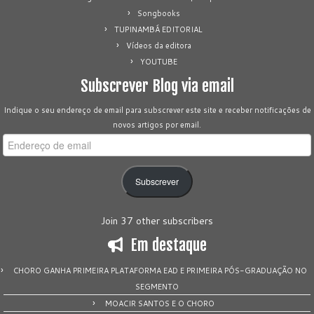
Songbooks
TUPINAMBÁ EDITORIAL
Vídeos da editora
YOUTUBE
Subscrever Blog via email
Indique o seu endereço de email para subscrever este site e receber notificações de
novos artigos por email.
Endereço
de
email
Subscrever
Join 37 other subscribers
Em destaque
CHORO GANHA PRIMEIRA PLATAFORMA EAD E PRIMEIRA PÓS-GRADUAÇÃO NO
SEGMENTO
MOACIR SANTOS E O CHORO