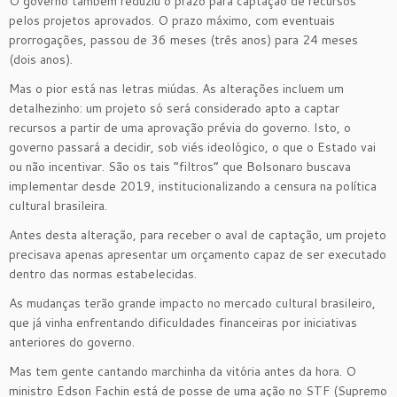
O governo também reduziu o prazo para captação de recursos
pelos projetos aprovados. O prazo máximo, com eventuais
prorrogações, passou de 36 meses (três anos) para 24 meses
(dois anos).
Mas o pior está nas letras miúdas. As alterações incluem um
detalhezinho: um projeto só será considerado apto a captar
recursos a partir de uma aprovação prévia do governo. Isto, o
governo passará a decidir, sob viés ideológico, o que o Estado vai
ou não incentivar. São os tais “filtros” que Bolsonaro buscava
implementar desde 2019, institucionalizando a censura na política
cultural brasileira.
Antes desta alteração, para receber o aval de captação, um projeto
precisava apenas apresentar um orçamento capaz de ser executado
dentro das normas estabelecidas.
As mudanças terão grande impacto no mercado cultural brasileiro,
que já vinha enfrentando dificuldades financeiras por iniciativas
anteriores do governo.
Mas tem gente cantando marchinha da vitória antes da hora. O
ministro Edson Fachin está de posse de uma ação no STF (Supremo