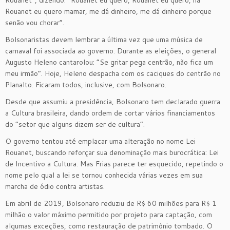
Rouanet”, dizendo: “Rouanet eu quero, Rouanet eu quero, na
Rouanet eu quero mamar, me dá dinheiro, me dá dinheiro porque
senão vou chorar”.
Bolsonaristas devem lembrar a última vez que uma música de
carnaval foi associada ao governo. Durante as eleições, o general
Augusto Heleno cantarolou: “Se gritar pega centrão, não fica um
meu irmão”. Hoje, Heleno despacha com os caciques do centrão no
Planalto. Ficaram todos, inclusive, com Bolsonaro.
Desde que assumiu a presidência, Bolsonaro tem declarado guerra
a Cultura brasileira, dando ordem de cortar vários financiamentos
do “setor que alguns dizem ser de cultura”.
O governo tentou até emplacar uma alteração no nome Lei
Rouanet, buscando reforçar sua denominação mais burocrática: Lei
de Incentivo a Cultura. Mas Frias parece ter esquecido, repetindo o
nome pelo qual a lei se tornou conhecida várias vezes em sua
marcha de ódio contra artistas.
Em abril de 2019, Bolsonaro reduziu de R$ 60 milhões para R$ 1
milhão o valor máximo permitido por projeto para captação, com
algumas exceções, como restauração de patrimônio tombado. O