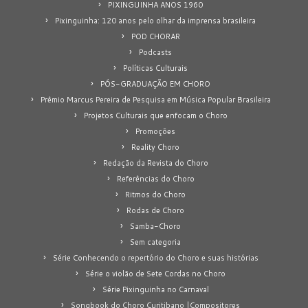
PIXINGUINHA ANOS 1960
Pixinguinha: 120 anos pelo olhar da imprensa brasileira
POD CHORAR
Podcasts
Políticas Culturais
PÓS-GRADUAÇÃO EM CHORO
Prêmio Marcus Pereira de Pesquisa em Música Popular Brasileira
Projetos Culturais que enfocam o Choro
Promoções
Reality Choro
Redação da Revista do Choro
Referências do Choro
Ritmos do Choro
Rodas de Choro
Samba-Choro
Sem categoria
Série Conhecendo o repertório do Choro e suas histórias
Série o violão de Sete Cordas no Choro
Série Pixinguinha no Carnaval
Songbook do Choro Curitibano |Compositores