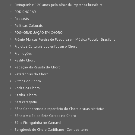
Pixinguinha: 120 anos pelo olhar da imprensa brasileira
POD CHORAR
Podcasts
Políticas Culturais
PÓS-GRADUAÇÃO EM CHORO
Prêmio Marcus Pereira de Pesquisa em Música Popular Brasileira
Projetos Culturais que enfocam o Choro
Promoções
Reality Choro
Redação da Revista do Choro
Referências do Choro
Ritmos do Choro
Rodas de Choro
Samba-Choro
Sem categoria
Série Conhecendo o repertório do Choro e suas histórias
Série o violão de Sete Cordas no Choro
Série Pixinguinha no Carnaval
Songbook do Choro Curitibano |Compositores