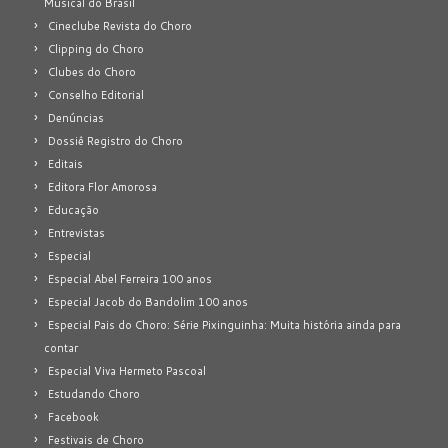
Musical do Brasil
Cineclube Revista do Choro
Clipping do Choro
Clubes do Choro
Conselho Editorial
Denúncias
Dossiê Registro do Choro
Editais
Editora Flor Amorosa
Educação
Entrevistas
Especial
Especial Abel Ferreira 100 anos
Especial Jacob do Bandolim 100 anos
Especial Pais do Choro: Série Pixinguinha: Muita história ainda para
contar
Especial Viva Hermeto Pascoal
Estudando Choro
Facebook
Festivais de Choro