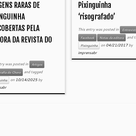
GENS RARAS DE
Pixinguinha
INGUINHA
‘risografado’
COBERTAS PELA
This entry was posted in
Entrevist
and t
ORA DA REVISTA DO
Facebook
Notas da editora
on
04/21/2017
by
Pixinguinha
imprensabr
try was posted in
Artigos
and tagged
rafia do Choro
on
10/14/2025
by
uinha
sabr