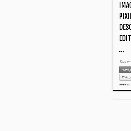
IMA
PIX
DES
EDIT
...
This en
Iconog
Pixing
impren