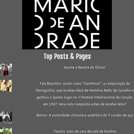
Top Posts & Pages
Assine a Revista do Choro!
Fala Baixinho: assim como "Carinhoso", a composição de
Pixinguinha, que recebeu letra de Hermínio Bello de Carvalho e
ganhou o quinto lugar no II Festival Internacional da Canção,
em 1967, teria sido composta antes de receber letra?
Barros: A sonoridade chorona e autêntica do 7 cordas de aço
Taruíra: mais de uma década de história