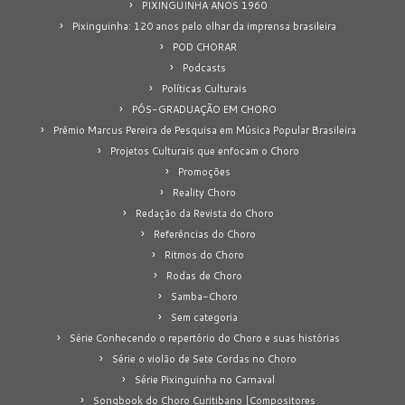
PIXINGUINHA ANOS 1960
Pixinguinha: 120 anos pelo olhar da imprensa brasileira
POD CHORAR
Podcasts
Políticas Culturais
PÓS-GRADUAÇÃO EM CHORO
Prêmio Marcus Pereira de Pesquisa em Música Popular Brasileira
Projetos Culturais que enfocam o Choro
Promoções
Reality Choro
Redação da Revista do Choro
Referências do Choro
Ritmos do Choro
Rodas de Choro
Samba-Choro
Sem categoria
Série Conhecendo o repertório do Choro e suas histórias
Série o violão de Sete Cordas no Choro
Série Pixinguinha no Carnaval
Songbook do Choro Curitibano |Compositores