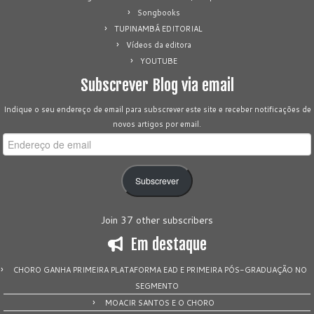
Songbooks
TUPINAMBÁ EDITORIAL
Vídeos da editora
YOUTUBE
Subscrever Blog via email
Indique o seu endereço de email para subscrever este site e receber notificações de
novos artigos por email.
Endereço
de
email
Subscrever
Join 37 other subscribers
Em destaque
CHORO GANHA PRIMEIRA PLATAFORMA EAD E PRIMEIRA PÓS-GRADUAÇÃO NO
SEGMENTO
MOACIR SANTOS E O CHORO