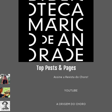
Top Posts & Pages
Assine a Revista do Choro!
YOUTUBE
A ORIGEM DO CHORO