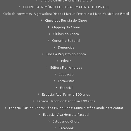
Choro e Cinema – Cinema e Choro
CHORO PATRIMÔNIO CULTURAL IMATERIAL DO BRASIL
Ciclo de conversas 'A gravadora Discos Marcus Pereira e o Mapa Musical do Brasil
Cineclube Revista do Choro
Clipping do Choro
Clubes do Choro
Conselho Editorial
Denúncias
Dossiê Registro do Choro
Editais
Editora Flor Amorosa
Educação
Entrevistas
Especial
Especial Abel Ferreira 100 anos
Especial Jacob do Bandolim 100 anos
Especial Pais do Choro: Série Pixinguinha: Muita história ainda para contar
Especial Viva Hermeto Pascoal
Estudando Choro
Facebook