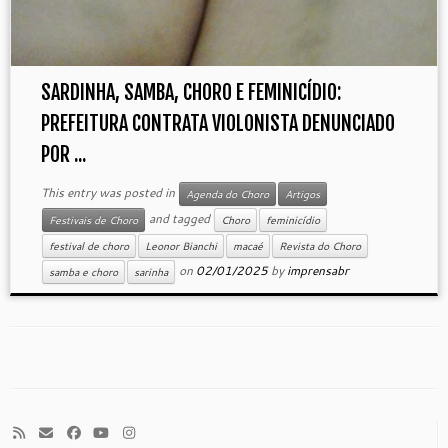
SARDINHA, SAMBA, CHORO E FEMINICÍDIO:
PREFEITURA CONTRATA VIOLONISTA DENUNCIADO
POR ...
This entry was posted in
Agenda do Choro
Artigos
and tagged
Festivais de Choro
Choro
feminicídio
festival de choro
Leonor Bianchi
macaé
Revista do Choro
on
02/01/2025
by
imprensabr
samba e choro
sarinha