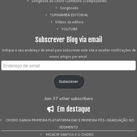
Songbook do Choro Curitibano |Compositores
Songbooks
TUPINAMBÁ EDITORIAL
Vídeos da editora
YOUTUBE
Subscrever Blog via email
Indique o seu endereço de email para subscrever este site e receber notificações de
novos artigos por email.
Endereço
de
email
Subscrever
Join 37 other subscribers
Em destaque
CHORO GANHA PRIMEIRA PLATAFORMA EAD E PRIMEIRA PÓS-GRADUAÇÃO NO
SEGMENTO
MOACIR SANTOS E O CHORO