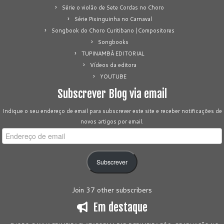
Série o violão de Sete Cordas no Choro
Série Pixinguinha no Carnaval
Songbook do Choro Curitibano |Compositores
Songbooks
TUPINAMBÁ EDITORIAL
Vídeos da editora
YOUTUBE
Subscrever Blog via email
Indique o seu endereço de email para subscrever este site e receber notificações de
novos artigos por email.
Endereço
de
email
Subscrever
Join 37 other subscribers
Em destaque