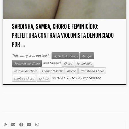
SARDINHA, SAMBA, CHORO E FEMINICÍDIO:
PREFEITURA CONTRATA VIOLONISTA DENUNCIADO
POR ...
This entry was posted in
Agenda do Choro
Artigos
and tagged
Festivais de Choro
Choro
feminicídio
festival de choro
Leonor Bianchi
macaé
Revista do Choro
on
02/01/2025
by
imprensabr
samba e choro
sarinha