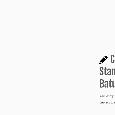
C
Stan
Batu
This entry
imprensab