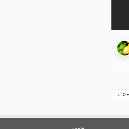
←
O ve