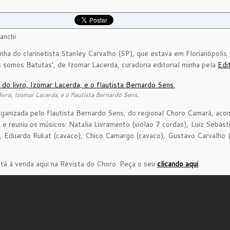
anchi
nha do clarinetista Stanley Carvalho (SP), que estava em Florianópolis
s somos Batutas’, de Izomar Lacerda, curadoria editorial minha pela
Edi
ivro, Izomar Lacerda, e o flautista Bernardo Sens.
rganizada pelo flautista Bernardo Sens, do regional Choro Camará, acont
 e reuniu os músicos: Natalia Livramento (violao 7 cordas), Luiz Sebast
, Eduardo Rukat (cavaco), Chico Camargo (cavaco), Gustavo Carvalho 
stá à venda aqui na Revista do Choro. Peça o seu
clicando aqui
.