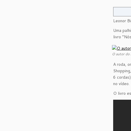
Leonor Bi
Uma palhi
livro “Nó
O autor do l
A roda, o
Shopping,
6 cordas)
no vídeo.
O livro e