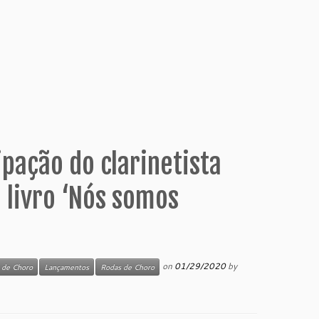
ipação do clarinetista
 livro ‘Nós somos
on
01/29/2020
by
 de Choro
Lançamentos
Rodas de Choro