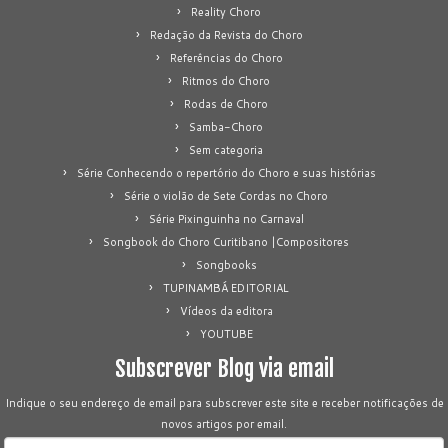
Reality Choro
Redação da Revista do Choro
Referências do Choro
Ritmos do Choro
Rodas de Choro
Samba-Choro
Sem categoria
Série Conhecendo o repertório do Choro e suas histórias
Série o violão de Sete Cordas no Choro
Série Pixinguinha no Carnaval
Songbook do Choro Curitibano |Compositores
Songbooks
TUPINAMBÁ EDITORIAL
Vídeos da editora
YOUTUBE
Subscrever Blog via email
Indique o seu endereço de email para subscrever este site e receber notificações de
novos artigos por email.
Endereço