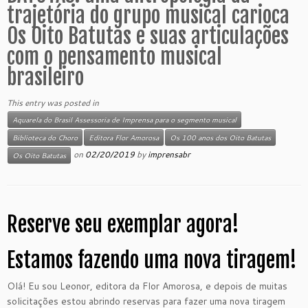
trajetória do grupo musical carioca
Os Oito Batutas e suas articulações
com o pensamento musical
brasileiro
This entry was posted in
Aquarela do Brasil Assessoria de Imprensa para o segmento musical
Biblioteca do Choro
Editora Flor Amorosa
Os 100 anos dos Oito Batutas
on
02/20/2019
by
imprensabr
Os Oito Batutas
Reserve seu exemplar agora!
Estamos fazendo uma nova tiragem!
Olá! Eu sou Leonor, editora da Flor Amorosa, e depois de muitas
solicitações estou abrindo reservas para fazer uma nova tiragem