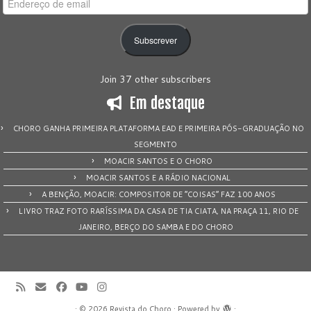
de
email
Subscrever
Join 37 other subscribers
Em destaque
CHORO GANHA PRIMEIRA PLATAFORMA EAD E PRIMEIRA PÓS-GRADUAÇÃO NO
SEGMENTO
MOACIR SANTOS E O CHORO
MOACIR SANTOS E A RÁDIO NACIONAL
A BENÇÃO, MOACIR: COMPOSITOR DE “COISAS” FAZ 100 ANOS
LIVRO TRAZ FOTO RARÍSSIMA DA CASA DE TIA CIATA, NA PRAÇA 11, RIO DE
JANEIRO, BERÇO DO SAMBA E DO CHORO
·
© 2026
Revista do Choro
·
Powered by
·