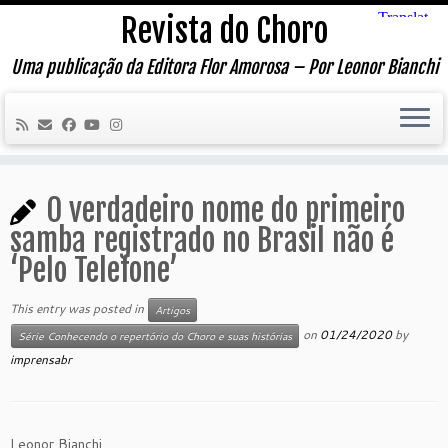
Skip
Revista do Choro
to
content
Uma publicação da Editora Flor Amorosa – Por Leonor Bianchi
O verdadeiro nome do primeiro
samba registrado no Brasil não é
‘Pelo Telefone’
This entry was posted in
Artigos
on
01/24/2020
by
Série Conhecendo o repertório do Choro e suas histórias
imprensabr
Leonor Bianchi