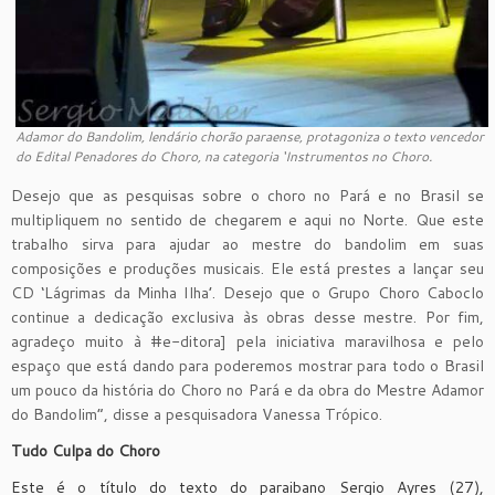
Adamor do Bandolim, lendário chorão paraense, protagoniza o texto vencedor
do Edital Penadores do Choro, na categoria ‘Instrumentos no Choro.
Desejo que as pesquisas sobre o choro no Pará e no Brasil se
multipliquem no sentido de chegarem e aqui no Norte. Que este
trabalho sirva para ajudar ao mestre do bandolim em suas
composições e produções musicais. Ele está prestes a lançar seu
CD ‘Lágrimas da Minha Ilha’. Desejo que o Grupo Choro Caboclo
continue a dedicação exclusiva às obras desse mestre. Por fim,
agradeço muito à #e-ditora] pela iniciativa maravilhosa e pelo
espaço que está dando para poderemos mostrar para todo o Brasil
um pouco da história do Choro no Pará e da obra do Mestre Adamor
do Bandolim”, disse a pesquisadora Vanessa Trópico.
Tudo Culpa do Choro
Este é o título do texto do paraibano Sergio Ayres (27),