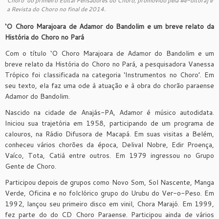
Choro’ do primeiro Edital Pensadores do Choro, promovido pela #e-ditora] e
a Revista do Choro no final de 2014.
‘O Choro Marajoara de Adamor do Bandolim e um breve relato da
História do Choro no Pará
Com o título ‘O Choro Marajoara de Adamor do Bandolim e um
breve relato da História do Choro no Pará, a pesquisadora Vanessa
Trópico foi classificada na categoria ‘Instrumentos no Choro’. Em
seu texto, ela faz uma ode à atuação e à obra do chorão paraense
Adamor do Bandolim.
Nascido na cidade de Anajás-PA, Adamor é músico autodidata.
Iniciou sua trajetória em 1958, participando de um programa de
calouros, na Rádio Difusora de Macapá. Em suas visitas a Belém,
conheceu vários chorões da época, Delival Nobre, Edir Proença,
Vaíco, Tota, Catiá entre outros. Em 1979 ingressou no Grupo
Gente de Choro.
Participou depois de grupos como Novo Som, Sol Nascente, Manga
Verde, Oficina e no folclórico grupo do Urubu do Ver-o-Peso. Em
1992, lançou seu primeiro disco em vinil, Chora Marajó. Em 1999,
fez parte do do CD Choro Paraense. Participou ainda de vários