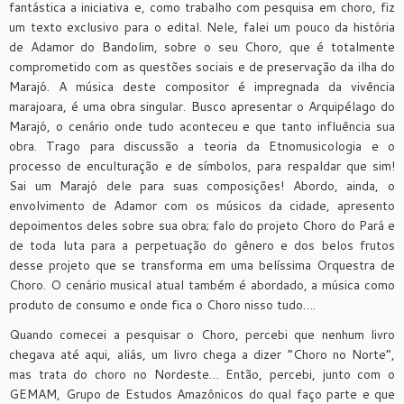
fantástica a iniciativa e, como trabalho com pesquisa em choro, fiz
um texto exclusivo para o edital. Nele, falei um pouco da história
de Adamor do Bandolim, sobre o seu Choro, que é totalmente
comprometido com as questões sociais e de preservação da ilha do
Marajó. A música deste compositor é impregnada da vivência
marajoara, é uma obra singular. Busco apresentar o Arquipélago do
Marajó, o cenário onde tudo aconteceu e que tanto influência sua
obra. Trago para discussão a teoria da Etnomusicologia e o
processo de enculturação e de símbolos, para respaldar que sim!
Sai um Marajó dele para suas composições! Abordo, ainda, o
envolvimento de Adamor com os músicos da cidade, apresento
depoimentos deles sobre sua obra; falo do projeto Choro do Pará e
de toda luta para a perpetuação do gênero e dos belos frutos
desse projeto que se transforma em uma belíssima Orquestra de
Choro. O cenário musical atual também é abordado, a música como
produto de consumo e onde fica o Choro nisso tudo….
Quando comecei a pesquisar o Choro, percebi que nenhum livro
chegava até aqui, aliás, um livro chega a dizer “Choro no Norte”,
mas trata do choro no Nordeste… Então, percebi, junto com o
GEMAM, Grupo de Estudos Amazônicos do qual faço parte e que