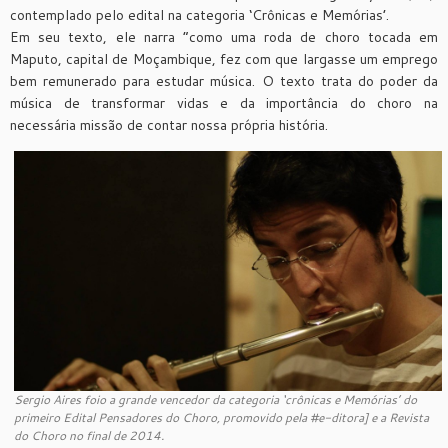
contemplado pelo edital na categoria ‘Crônicas e Memórias’.
Em seu texto, ele narra “como uma roda de choro tocada em
Maputo, capital de Moçambique, fez com que largasse um emprego
bem remunerado para estudar música. O texto trata do poder da
música de transformar vidas e da importância do choro na
necessária missão de contar nossa própria história.
Sergio Aires foio a grande vencedor da categoria ‘crônicas e Memórias’ do
primeiro Edital Pensadores do Choro, promovido pela #e-ditora] e a Revista
do Choro no final de 2014.