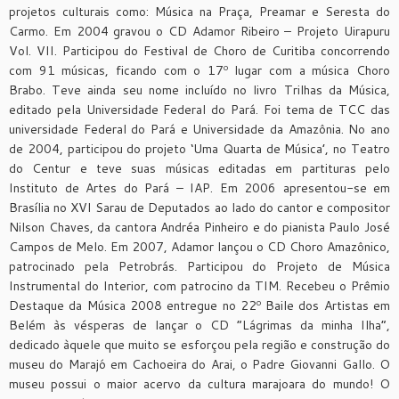
projetos culturais como: Música na Praça, Preamar e Seresta do
Carmo. Em 2004 gravou o CD Adamor Ribeiro – Projeto Uirapuru
Vol. VII. Participou do Festival de Choro de Curitiba concorrendo
com 91 músicas, ficando com o 17º lugar com a música Choro
Brabo. Teve ainda seu nome incluído no livro Trilhas da Música,
editado pela Universidade Federal do Pará. Foi tema de TCC das
universidade Federal do Pará e Universidade da Amazônia. No ano
de 2004, participou do projeto ‘Uma Quarta de Música’, no Teatro
do Centur e teve suas músicas editadas em partituras pelo
Instituto de Artes do Pará – IAP. Em 2006 apresentou-se em
Brasília no XVI Sarau de Deputados ao lado do cantor e compositor
Nilson Chaves, da cantora Andréa Pinheiro e do pianista Paulo José
Campos de Melo. Em 2007, Adamor lançou o CD Choro Amazônico,
patrocinado pela Petrobrás. Participou do Projeto de Música
Instrumental do Interior, com patrocino da TIM. Recebeu o Prêmio
Destaque da Música 2008 entregue no 22º Baile dos Artistas em
Belém às vésperas de lançar o CD “Lágrimas da minha Ilha”,
dedicado àquele que muito se esforçou pela região e construção do
museu do Marajó em Cachoeira do Arai, o Padre Giovanni Gallo. O
museu possui o maior acervo da cultura marajoara do mundo! O